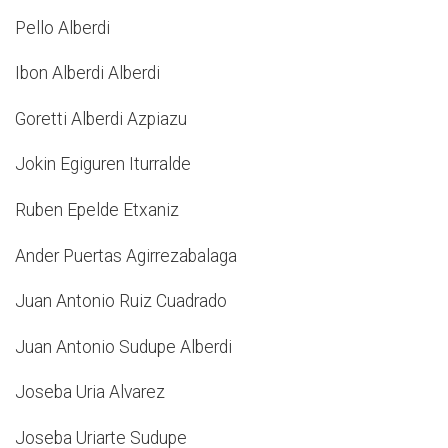
Pello Alberdi
Ibon Alberdi Alberdi
Goretti Alberdi Azpiazu
Jokin Egiguren Iturralde
Ruben Epelde Etxaniz
Ander Puertas Agirrezabalaga
Juan Antonio Ruiz Cuadrado
Juan Antonio Sudupe Alberdi
Joseba Uria Alvarez
Joseba Uriarte Sudupe