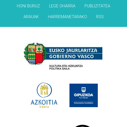
HONI BURUZ
LEGE OHARRA
PUBLIZITATEA
ARAUAK
HARREMANETARAKO
RSS
Babesleak