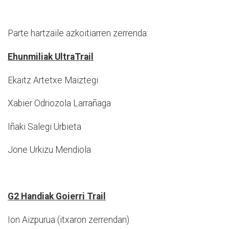
Parte hartzaile azkoitiarren zerrenda:
Ehunmiliak UltraTrail
Ekaitz Artetxe Maiztegi
Xabier Odriozola Larrañaga
Iñaki Salegi Urbieta
Jone Urkizu Mendiola
G2 Handiak Goierri Trail
Ion Aizpurua (itxaron zerrendan)