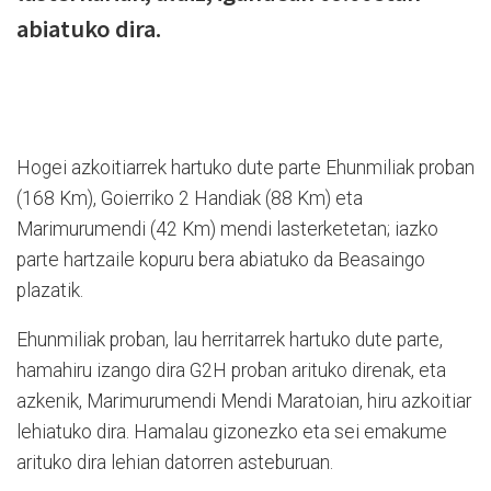
abiatuko dira.
Hogei azkoitiarrek hartuko dute parte Ehunmiliak proban
(168 Km), Goierriko 2 Handiak (88 Km) eta
Marimurumendi (42 Km) mendi lasterketetan; iazko
parte hartzaile kopuru bera abiatuko da Beasaingo
plazatik.
Ehunmiliak proban, lau herritarrek hartuko dute parte,
hamahiru izango dira G2H proban arituko direnak, eta
azkenik, Marimurumendi Mendi Maratoian, hiru azkoitiar
lehiatuko dira. Hamalau gizonezko eta sei emakume
arituko dira lehian datorren asteburuan.