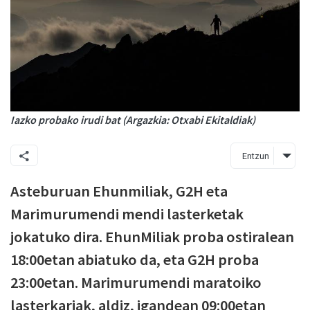
Iazko probako irudi bat (Argazkia: Otxabi Ekitaldiak)
Entzun
Asteburuan Ehunmiliak, G2H eta
Marimurumendi mendi lasterketak
jokatuko dira. EhunMiliak proba ostiralean
18:00etan abiatuko da, eta G2H proba
23:00etan. Marimurumendi maratoiko
lasterkariak, aldiz, igandean 09:00etan