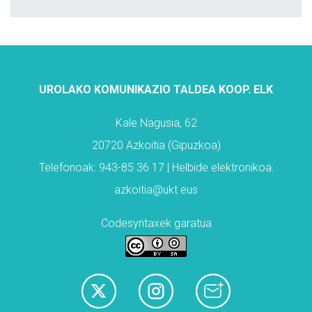
UROLAKO KOMUNIKAZIO TALDEA KOOP. ELK
Kale Nagusia, 62
20720 Azkoitia (Gipuzkoa)
Telefonoak: 943-85 36 17 | Helbide elektronikoa:
azkoitia@ukt.eus
Codesyntaxek garatua