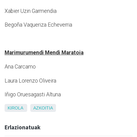
Xabier Uzin Garmendia
Begoña Vaqueriza Echeverria
Marimurumendi Mendi Maratoia
Ana Carcamo
Laura Lorenzo Oliveira
Iñigo Oruesagasti Altuna
KIROLA
AZKOITIA
Erlazionatuak