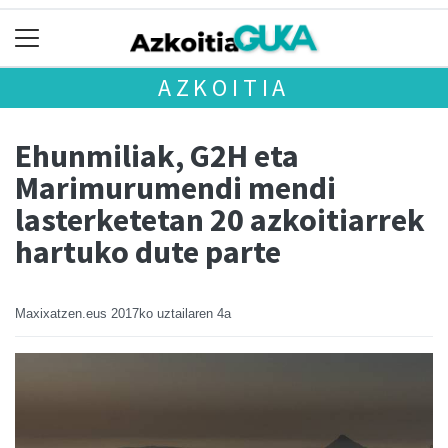
AZKOITIA
Ehunmiliak, G2H eta
Marimurumendi mendi
lasterketetan 20 azkoitiarrek
hartuko dute parte
Maxixatzen.eus
2017ko uztailaren 4a