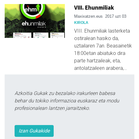
VIII. Ehunmiliak
Maxixatzen.eus
2017 uzt 03
KIROLA
VIII. Ehunmiliak lasterketa
ostiralean hasiko da,
uztailaren 7an. Beasainetik
18:00etan abiatuko dira
parte hartzaileak, eta,
antolatzaileen arabera,…
Azkoitia Gukak zu bezalako irakurleen babesa
behar du tokiko informazioa euskaraz eta modu
profesionalean lantzen jarraitzeko.
Izan Gukakide