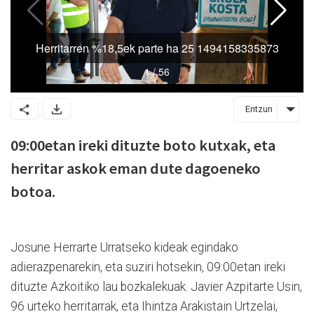
Entzun
09:00etan ireki dituzte boto kutxak, eta
herritar askok eman dute dagoeneko
botoa.
Josune Herrarte Urratseko kideak egindako
adierazpenarekin, eta suziri hotsekin, 09:00etan ireki
dituzte Azkoitiko lau bozkalekuak. Javier Azpitarte Usin,
96 urteko herritarrak, eta Ihintza Arakistain Urtzelai,