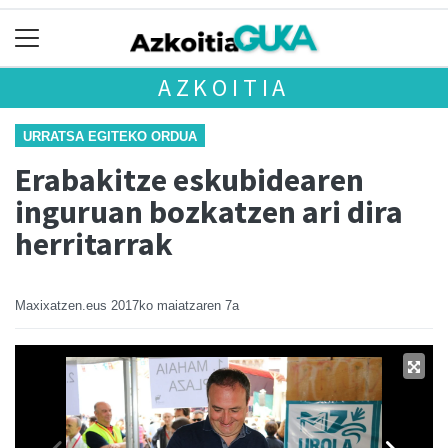
AZKOITIA
URRATSA EGITEKO ORDUA
Erabakitze eskubidearen
inguruan bozkatzen ari dira
herritarrak
Maxixatzen.eus
2017ko maiatzaren 7a