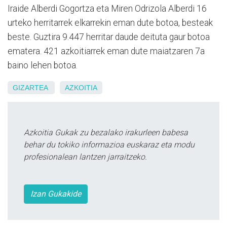
Iraide Alberdi Gogortza eta Miren Odrizola Alberdi 16
urteko herritarrek elkarrekin eman dute botoa, besteak
beste. Guztira 9.447 herritar daude deituta gaur botoa
ematera. 421 azkoitiarrek eman dute maiatzaren 7a
baino lehen botoa.
GIZARTEA
AZKOITIA
Azkoitia Gukak zu bezalako irakurleen babesa
behar du tokiko informazioa euskaraz eta modu
profesionalean lantzen jarraitzeko.
Izan Gukakide