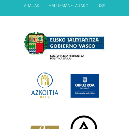
ARAUAK
HARREMANETARAKO
RSS
Babesleak