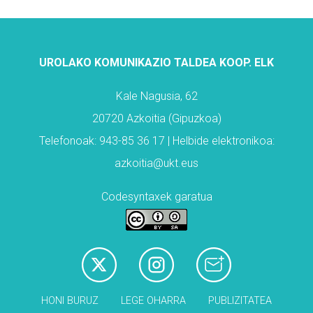
UROLAKO KOMUNIKAZIO TALDEA KOOP. ELK
Kale Nagusia, 62
20720 Azkoitia (Gipuzkoa)
Telefonoak: 943-85 36 17 | Helbide elektronikoa:
azkoitia@ukt.eus
Codesyntaxek garatua
HONI BURUZ
LEGE OHARRA
PUBLIZITATEA