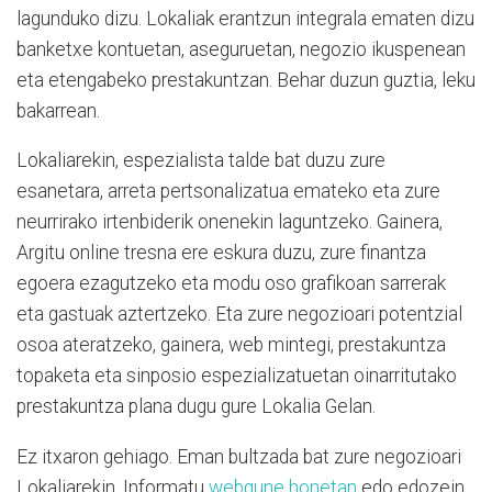
lagunduko dizu. Lokaliak erantzun integrala ematen dizu
banketxe kontuetan, aseguruetan, negozio ikuspenean
eta etengabeko prestakuntzan. Behar duzun guztia, leku
bakarrean.
Lokaliarekin, espezialista talde bat duzu zure
esanetara, arreta pertsonalizatua emateko eta zure
neurrirako irtenbiderik onenekin laguntzeko. Gainera,
Argitu online tresna ere eskura duzu, zure finantza
egoera ezagutzeko eta modu oso grafikoan sarrerak
eta gastuak aztertzeko. Eta zure negozioari potentzial
osoa ateratzeko, gainera, web mintegi, prestakuntza
topaketa eta sinposio espezializatuetan oinarritutako
prestakuntza plana dugu gure Lokalia Gelan.
Ez itxaron gehiago. Eman bultzada bat zure negozioari
Lokaliarekin. Informatu
webgune honetan
edo edozein