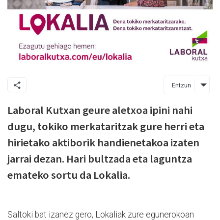
Entzun
Laboral Kutxan geure aletxoa ipini nahi
dugu, tokiko merkataritzak gure herri eta
hirietako aktiborik handienetakoa izaten
jarrai dezan. Hari bultzada eta laguntza
emateko sortu da Lokalia.
Saltoki bat izanez gero, Lokaliak zure egunerokoan