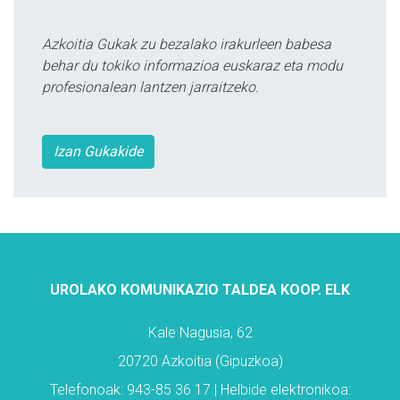
Azkoitia Gukak zu bezalako irakurleen babesa
behar du tokiko informazioa euskaraz eta modu
profesionalean lantzen jarraitzeko.
Izan Gukakide
UROLAKO KOMUNIKAZIO TALDEA KOOP. ELK
Kale Nagusia, 62
20720 Azkoitia (Gipuzkoa)
Telefonoak: 943-85 36 17 | Helbide elektronikoa: