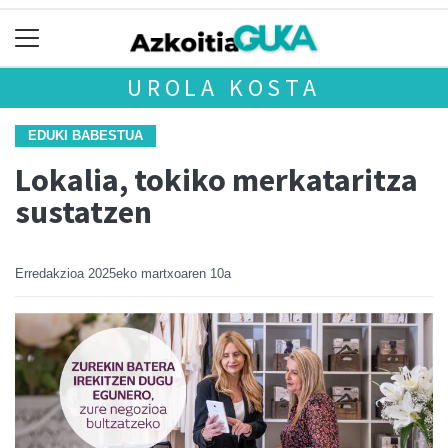
UROLA KOSTA
EDUKI BABESTUA
Lokalia, tokiko merkataritza
sustatzen
Erredakzioa
2025eko martxoaren 10a