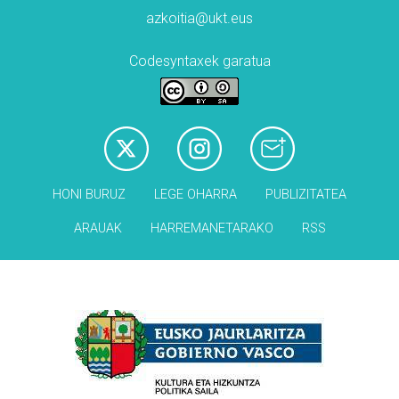
azkoitia@ukt.eus
Codesyntaxek garatua
HONI BURUZ
LEGE OHARRA
PUBLIZITATEA
ARAUAK
HARREMANETARAKO
RSS
Babesleak