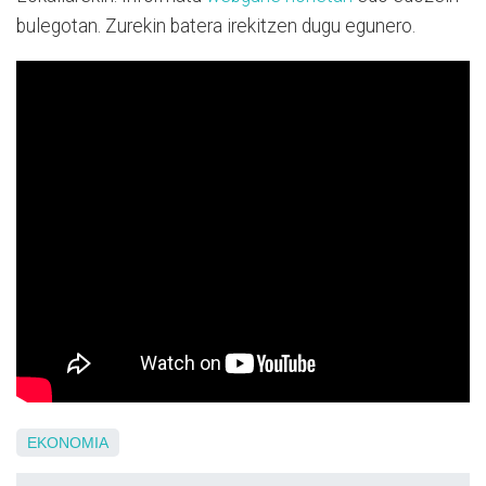
bulegotan. Zurekin batera irekitzen dugu egunero.
EKONOMIA