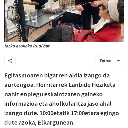
Iazko azokako irudi bat.
Entzun
Egitasmoaren bigarren aldia izango da
aurtengoa. Herritarrek Lanbide Heziketa
nahiz enplegu eskaintzaren gaineko
informazioa eta aholkularitza jaso ahal
izango dute. 10:00etatik 17:00etara egingo
dute azoka, Elkargunean.