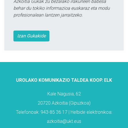
Azkoitia Gukak zu bezalako irakurleen babesa
behar du tokiko informazioa euskaraz eta modu
profesionalean lantzen jarraitzeko.
Izan Gukakide
UROLAKO KOMUNIKAZIO TALDEA KOOP. ELK
Kale Nagusia, 62
20720 Azkoitia (Gipuzkoa)
Telefonoak: 943-85 36 17 | Helbide elektronikoa:
azkoitia@ukt.eus