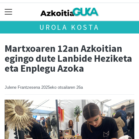
UROLA KOSTA
Martxoaren 12an Azkoitian
egingo dute Lanbide Heziketa
eta Enplegu Azoka
Julene Frantzesena
2025eko otsailaren 26a