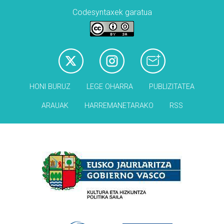
Codesyntaxek garatua
HONI BURUZ
LEGE OHARRA
PUBLIZITATEA
ARAUAK
HARREMANETARAKO
RSS
Babesleak