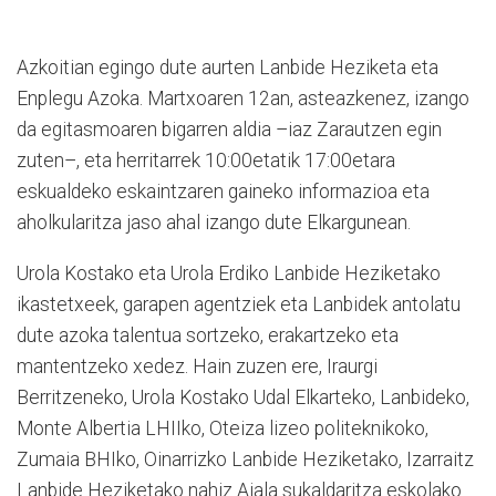
Azkoitian egingo dute aurten Lanbide Heziketa eta
Enplegu Azoka. Martxoaren 12an, asteazkenez, izango
da egitasmoaren bigarren aldia –iaz Zarautzen egin
zuten–, eta herritarrek 10:00etatik 17:00etara
eskualdeko eskaintzaren gaineko informazioa eta
aholkularitza jaso ahal izango dute Elkargunean.
Urola Kostako eta Urola Erdiko Lanbide Heziketako
ikastetxeek, garapen agentziek eta Lanbidek antolatu
dute azoka talentua sortzeko, erakartzeko eta
mantentzeko xedez. Hain zuzen ere, Iraurgi
Berritzeneko, Urola Kostako Udal Elkarteko, Lanbideko,
Monte Albertia LHIIko, Oteiza lizeo politeknikoko,
Zumaia BHIko, Oinarrizko Lanbide Heziketako, Izarraitz
Lanbide Heziketako nahiz Aiala sukaldaritza eskolako