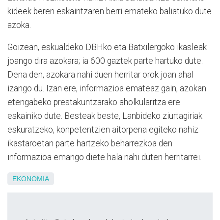
kideek beren eskaintzaren berri emateko baliatuko dute
azoka.
Goizean, eskualdeko DBHko eta Batxilergoko ikasleak
joango dira azokara; ia 600 gaztek parte hartuko dute.
Dena den, azokara nahi duen herritar orok joan ahal
izango du. Izan ere, informazioa emateaz gain, azokan
etengabeko prestakuntzarako aholkularitza ere
eskainiko dute. Besteak beste, Lanbideko ziurtagiriak
eskuratzeko, konpetentzien aitorpena egiteko nahiz
ikastaroetan parte hartzeko beharrezkoa den
informazioa emango diete hala nahi duten herritarrei.
EKONOMIA