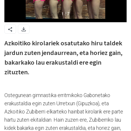
Azkoitiko kirolariek osatutako hiru taldek
jardun zuten jendaurrean, eta horiez gain,
bakarkako lau erakustaldi ere egin
zituzten.
Ostegunean gimnastika erritmikoko Gabonetako
erakustaldia egin zuten Urretxun (Gipuzkoa), eta
Azkoitiko Zubiberri elkarteko hainbat kirolarik ere parte
hartu zuten ekitaldian. Hain zuzen ere, Zubiberriko lau
kidek bakarka egin zuten erakustaldia, eta horiez gain,