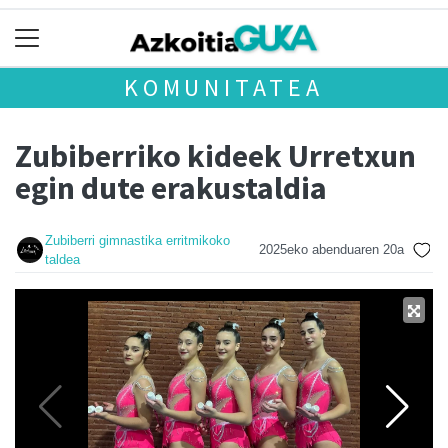
KOMUNITATEA
Zubiberriko kideek Urretxun
egin dute erakustaldia
Zubiberri gimnastika erritmikoko
2025eko abenduaren 20a
taldea