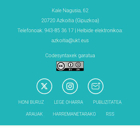
Kale Nagusia, 62
20720 Azkoitia (Gipuzkoa)
Telefonoak: 943-85 36 17 | Helbide elektronikoa:
azkoitia@ukt.eus
Codesyntaxek garatua
HONI BURUZ
LEGE OHARRA
PUBLIZITATEA
ARAUAK
HARREMANETARAKO
RSS
Babesleak