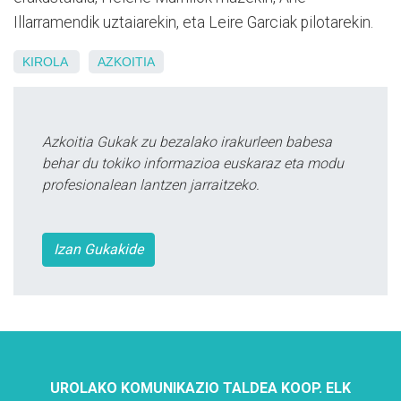
Illarramendik uztaiarekin, eta Leire Garciak pilotarekin.
KIROLA
AZKOITIA
Azkoitia Gukak zu bezalako irakurleen babesa
behar du tokiko informazioa euskaraz eta modu
profesionalean lantzen jarraitzeko.
Izan Gukakide
UROLAKO KOMUNIKAZIO TALDEA KOOP. ELK