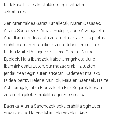
taldekako hiru erakustaldi ere egin zituzten
azkoitiarrek.
Seniorren taldea Garazi Urdalletak, Maren Casasek,
Aitana Sanchezek, Amaia Sudupe, Jone Arzuaga eta
Ane Illarramendik osatu zuten, eta uztaiak eta pilotak
erabilita eman zuten ikuskizuna. Jubenilen mailako
taldea Maite Rodriguezek, Leire Garciak, Naroa
Epeldek, Naia Ibañezek, Iraide Urangak eta June
Ibarmiak osatu zuten, eta mazak erabili zituzten
jendaurrean egin zuten ariketan. Kadeteen mailako
taldea, berriz, Helene Murillok, Maialen Saenzek, Haize
Astigarragak, Intza Elortzak eta Eire Segurolak osatu
zuten, eta pilotak erabilita egin zuten saioa.
Bakarka, Aitana Sanchezek soka erabilita egin zuen
erakustaldia, Helene Murrillok mazekin, Ane