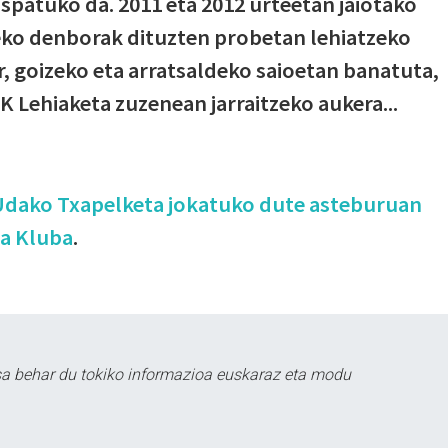
spatuko da. 2011 eta 2012 urteetan jaiotako
eko denborak dituzten probetan lehiatzeko
, goizeko eta arratsaldeko saioetan banatuta,
K Lehiaketa zuzenean jarraitzeko aukera...
 Udako Txapelketa jokatuko dute asteburuan
ta Kluba
.
sa behar du tokiko informazioa euskaraz eta modu