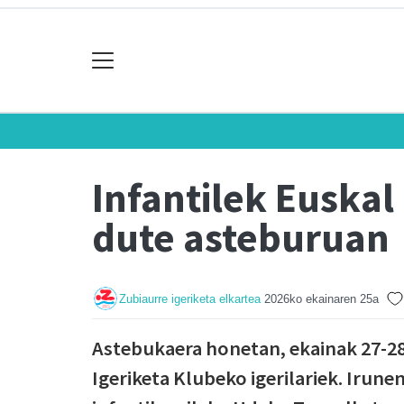
Infantilek Euska
dute asteburuan
Zubiaurre igeriketa elkartea
2026ko ekainaren 25a
Astebukaera honetan, ekainak 27-28
Igeriketa Klubeko igerilariek. Irune