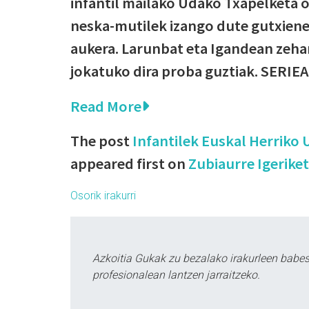
infantil mailako Udako Txapelketa o
neska-mutilek izango dute gutxien
aukera. Larunbat eta Igandean zehar
jokatuko dira proba guztiak. SERIEA
Read More
The post
Infantilek Euskal Herriko
appeared first on
Zubiaurre Igerike
Osorik irakurri
Azkoitia Gukak zu bezalako irakurleen babe
profesionalean lantzen jarraitzeko.