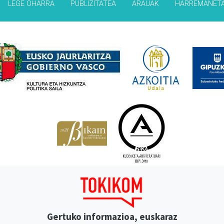
LEGE OHARRA
PUBLIZITATEA
ARAUAK
HARREMANET
Babesleak
Gertuko informazioa, euskaraz