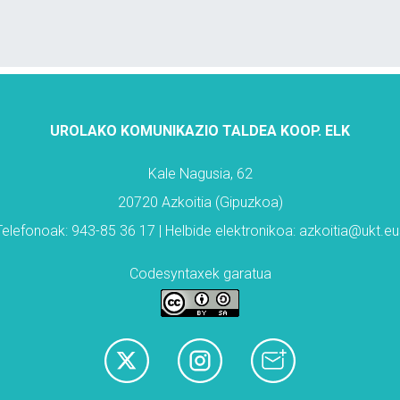
UROLAKO KOMUNIKAZIO TALDEA KOOP. ELK
Kale Nagusia, 62
20720 Azkoitia (Gipuzkoa)
Telefonoak: 943-85 36 17 | Helbide elektronikoa: azkoitia@ukt.eu
Codesyntaxek garatua