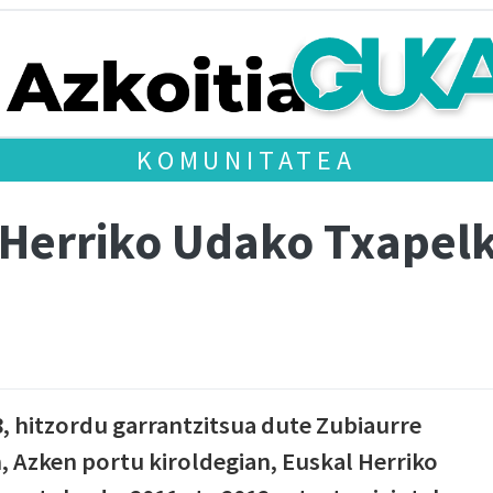
KOMUNITATEA
l Herriko Udako Txapel
, hitzordu garrantzitsua dute Zubiaurre
n, Azken portu kiroldegian, Euskal Herriko