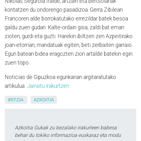
Nikolas Segurola fraide, artzain eta bertsolariak
kontatzen du ondorengo pasadizoa. Gerra Zibilean
Francoren alde borrokatutako errezildar batek besoa
galdu zuen gudan. Kalte-ordain gisa, zaldi bat eman
zioten, gurdi eta guzti. Harekin ibiltzen zen Azpeitirako
joan-etorrian, mandatuak egiten, beti zerbaiten garraio.
Egun batean bidea eragozten zion artalde batekin egin
zuen topo.
Noticias de Gipuzkoa egunkarian argitaratutako
artikulua.
Jarraitu irakurtzen.
IRITZIA
AZKOITIA
Azkoitia Gukak zu bezalako irakurleen babesa
behar du tokiko informazioa euskaraz eta modu