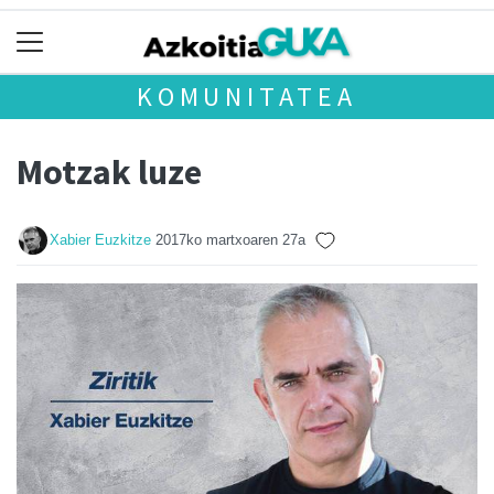
KOMUNITATEA
Motzak luze
Xabier Euzkitze
2017ko martxoaren 27a