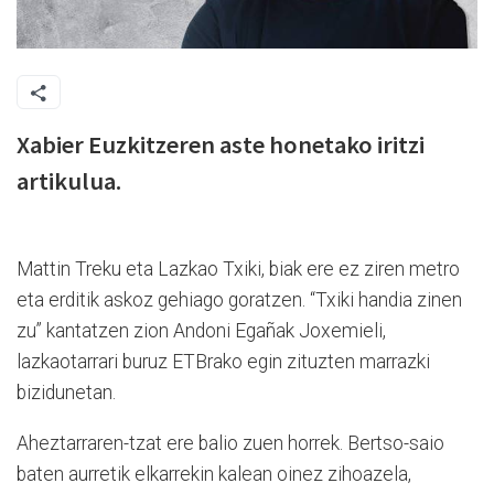
Xabier Euzkitzeren aste honetako iritzi
artikulua.
Mattin Treku eta Lazkao Txiki, biak ere ez ziren metro
eta erditik askoz gehiago goratzen. “Txiki handia zinen
zu” kantatzen zion Andoni Egañak Joxemieli,
lazkaotarrari buruz ETBrako egin zituzten marrazki
bizidunetan.
Aheztarraren-tzat ere balio zuen horrek. Bertso-saio
baten aurretik elkarrekin kalean oinez zihoazela,