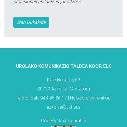
profesionalean lantzen jarraitzeko.
Izan Gukakide
UROLAKO KOMUNIKAZIO TALDEA KOOP. ELK
Kale Nagusia, 62
20720 Azkoitia (Gipuzkoa)
Telefonoak: 943-85 36 17 | Helbide elektronikoa:
azkoitia@ukt.eus
Codesyntaxek garatua