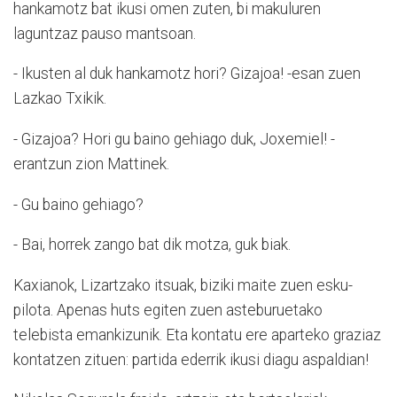
hankamotz bat ikusi omen zuten, bi makuluren
laguntzaz pauso mantsoan.
- Ikusten al duk hankamotz hori? Gizajoa! -esan zuen
Lazkao Txikik.
- Gizajoa? Hori gu baino gehiago duk, Joxemiel! -
erantzun zion Mattinek.
- Gu baino gehiago?
- Bai, horrek zango bat dik motza, guk biak.
Kaxianok, Lizartzako itsuak, biziki maite zuen esku-
pilota. Apenas huts egiten zuen asteburuetako
telebista emankizunik. Eta kontatu ere aparteko graziaz
kontatzen zituen: partida ederrik ikusi diagu aspaldian!