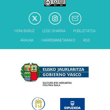
HONI BURUZ
LEGE OHARRA
PUBLIZITATEA
ARAUAK
HARREMANETARAKO
RSS
Babesleak