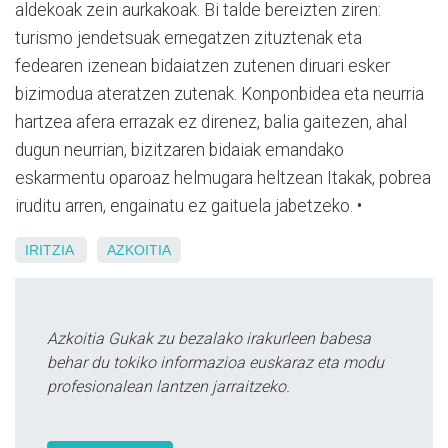
aldekoak zein aurkakoak. Bi talde bereizten ziren:
turismo jendetsuak ernegatzen zituztenak eta
fedearen izenean bidaiatzen zutenen diruari esker
bizimodua ateratzen zutenak. Konponbidea eta neurria
hartzea afera errazak ez direnez, balia gaitezen, ahal
dugun neurrian, bizitzaren bidaiak emandako
eskarmentu oparoaz helmugara heltzean Itakak, pobrea
iruditu arren, engainatu ez gaituela jabetzeko. •
IRITZIA
AZKOITIA
Azkoitia Gukak zu bezalako irakurleen babesa
behar du tokiko informazioa euskaraz eta modu
profesionalean lantzen jarraitzeko.