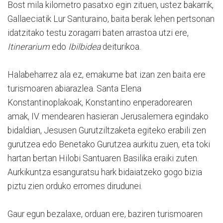
Bost mila kilometro pasatxo egin zituen, ustez bakarrik,
Gallaeciatik Lur Santuraino, baita berak lehen pertsonan
idatzitako testu zoragarri baten arrastoa utzi ere,
Itinerarium
edo
Ibilbidea
deiturikoa.
Halabeharrez ala ez, emakume bat izan zen baita ere
turismoaren abiarazlea. Santa Elena
Konstantinoplakoak, Konstantino enperadorearen
amak, IV. mendearen hasieran Jerusalemera egindako
bidaldian, Jesusen Gurutziltzaketa egiteko erabili zen
gurutzea edo Benetako Gurutzea aurkitu zuen, eta toki
hartan bertan Hilobi Santuaren Basilika eraiki zuten.
Aurkikuntza esanguratsu hark bidaiatzeko gogo bizia
piztu zien orduko erromes dirudunei.
Gaur egun bezalaxe, orduan ere, baziren turismoaren