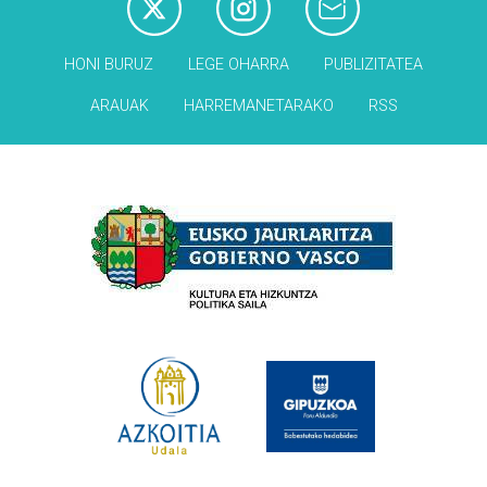
HONI BURUZ
LEGE OHARRA
PUBLIZITATEA
ARAUAK
HARREMANETARAKO
RSS
Babesleak