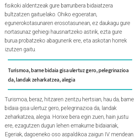
fisikoki aldentzeak gure barrunbera bidaiatzera
bultzatzen gaituelako. Ohiko egoeratan,
egunerokotasunaren erosotasunean, ez daukagu gure
nortasunaz gehiegi hausnartzeko astirik, ezta gure
burua probatzeko abagunerik ere, eta askotan horrek
izutzen gaitu.
Turismoa, barne bidaia gisa ulertuz gero, pelegrinazioa
da, landak zeharkatzea, alegia
Turismoa, beraz, hitzaren zentzu hertsian, hau da, barne
bidaia gisa ulertuz gero, pelegrinazioa da, landak
zeharkatzea, alegia. Horixe bera egin zuen, hain justu
ere, ezagutzen dugun lehen emakume bidaiariak,
Egeriak, dagoeneko oso aspaldikoa zaigun IV. mendean.