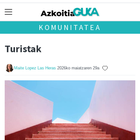
KOMUNITATEA
Turistak
Maite Lopez Las Heras
2026ko maiatzaren 29a