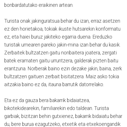
bonbardatutako eraikinen artean.
Turista onak jakinguratsua behar du izan, erraz asetzen
ez den horietakoa, tokiak ikuste hutsarekin konformatu
ez, eta haiei buruz jakiteko egarria duena. Ereduzko
turistak umearen pareko jakin-mina izan behar du kasik.
Zerbaitek bultzatzen gaitu nonbaitera joatera, zergati
batek eramaten gaitu urruntzera, galderak pizten baitu
erantzuna. Norberak baino ezin dezake jakin, baina, zerk
bultzatzen gaituen zerbait bisitatzera. Maiz asko tokia
aitzakia baino ez da, itauna barrutik datorrelako.
Eta ez da gauza bera bakarrik bidaiatzea,
bikotekidearekin, familiarekin edo taldean. Turista
garbiak, bizitzan behin gutxienez, bakarrik bidaiatu behar
du, bere burua ezagutzeko, etxetik eta etxekoengandik