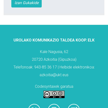
Izan Gukakide
UROLAKO KOMUNIKAZIO TALDEA KOOP. ELK
Kale Nagusia, 62
20720 Azkoitia (Gipuzkoa)
Telefonoak: 943-85 36 17 | Helbide elektronikoa:
azkoitia@ukt.eus
Codesyntaxek garatua