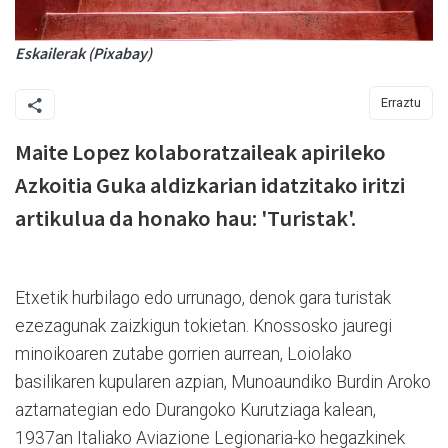
Eskailerak (Pixabay)
Erraztu
Maite Lopez kolaboratzaileak apirileko
Azkoitia Guka aldizkarian idatzitako iritzi
artikulua da honako hau: 'Turistak'.
Etxetik hurbilago edo urrunago, denok gara turistak
ezezagunak zaizkigun tokietan. Knossosko jauregi
minoikoaren zutabe gorrien aurrean, Loiolako
basilikaren kupularen azpian, Munoaundiko Burdin Aroko
aztarnategian edo Durangoko Kurutziaga kalean,
1937an Italiako Aviazione Legionaria-ko hegazkinek