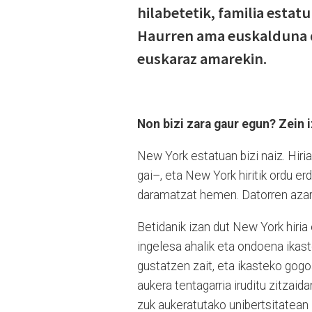
hilabetetik, familia estat
Haurren ama euskalduna da
euskaraz amarekin.
Non bizi zara gaur egun? Zein i
New York estatuan bizi naiz. Hir
gai–, eta New York hiritik ordu erd
daramatzat hemen. Datorren azaro
Betidanik izan dut New York hiria
ingelesa ahalik eta ondoena ikas
gustatzen zait, eta ikasteko gogo
aukera tentagarria iruditu zitzaid
zuk aukeratutako unibertsitatean 