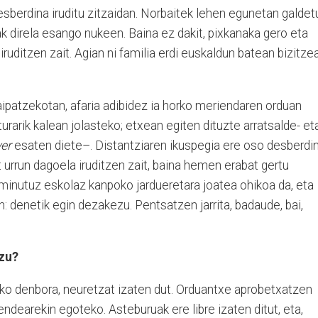
desberdina iruditu zitzaidan. Norbaitek lehen egunetan galdet
ak direla esango nukeen. Baina ez dakit, pixkanaka gero eta
ruditzen zait. Agian ni familia erdi euskaldun batean bizitze
ipatzekotan, afaria adibidez ia horko meriendaren orduan
turarik kalean jolasteko; etxean egiten dituzte arratsalde- et
er
esaten diete–. Distantziaren ikuspegia ere oso desberdi
 urrun dagoela iruditzen zait, baina hemen erabat gertu
minutuz eskolaz kanpoko jardueretara joatea ohikoa da, eta
: denetik egin dezakezu. Pentsatzen jarrita, badaude, bai,
uzu?
eko denbora, neuretzat izaten dut. Orduantxe aprobetxatzen
endearekin egoteko. Asteburuak ere libre izaten ditut, eta,