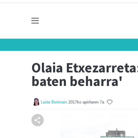
Olaia Etxezarreta
baten beharra'
Laida Beristain
2017ko apirilaren 7a