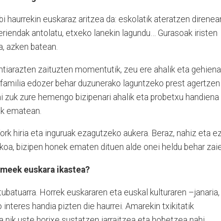
 bi haurrekin euskaraz aritzea da: eskolatik ateratzen direnea
riendak antolatu, etxeko lanekin lagundu… Gurasoak iristen
a, azken batean.
ntiarazten zaituzten momentutik, zeu ere ahalik eta gehiena
amilia edozer behar duzunerako laguntzeko prest agertzen
i zuk zure hemengo bizipenari ahalik eta probetxu handiena
ak ematean.
ork hiria eta inguruak ezagutzeko aukera. Beraz, nahiz eta e
koa, bizipen honek ematen dituen alde onei heldu behar zaie
umeek euskara ikastea?
ubatuarra. Horrek euskararen eta euskal kulturaren –janaria,
 interes handia pizten die haurrei. Amarekin txikitatik
ta nik uste horixe sustatzen jarraitzea eta hobetzea nahi