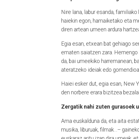
Nire lana, labur esanda, familiako
haiekin egon, hamaiketako eta me
diren artean umeen ardura hartze
Egia esan, etxean bat gehiago se
ematen saiatzen zara. Hemengo f
da, bai umeekiko harremanean, ba
ateratzeko ideiak edo gomendio
Haiei esker dut, egia esan, New Y
den norbere erara bizitzea bezala
Zergatik nahi zuten gurasoek 
Ama euskalduna da, eta aita estat
musika, liburuak, filmak…– gaineko
euskaraz aritu izan dira umeak, e