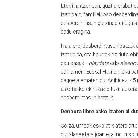
Etorri nintzenean, guztia erabat 
izan balit, familiak oso desberdin
desberdintasun gutxiago ditugula i
badu eragina.
Hala ere, desberdintasun batzuk a
izaten da, eta haurrek ez dute ohi
gau-pasak –
playdate
edo
sleepov
da hemen: Euskal Herrian leku bat
dagoela ematen du. Adibidez, 45 
askotariko ekintzak dituzu aukeran
desberdintasun batzuk.
Denbora libre asko izaten al d
Goiza, umeak eskolatik atera art
dut klaseetara joan eta inguruko j