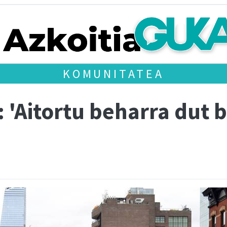
KOMUNITATEA
: 'Aitortu beharra dut