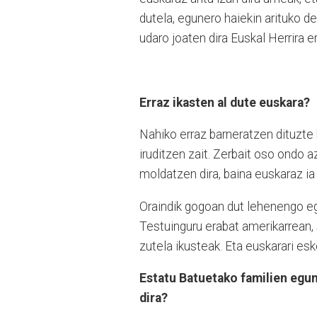
dutela, egunero haiekin arituko d
udaro joaten dira Euskal Herrira er
Erraz ikasten al dute euskara?
Nahiko erraz barneratzen dituzte h
iruditzen zait. Zerbait oso ondo 
moldatzen dira, baina euskaraz ia
Oraindik gogoan dut lehenengo eg
Testuinguru erabat amerikarrean,
zutela ikusteak. Eta euskarari es
Estatu Batuetako familien egu
dira?