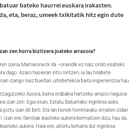
ubatuar bateko haurrei euskara irakasten.
, eta, beraz, umeek txikitatik hitz egin dute
zan zen horra bizitzera joateko arrazoia?
iaren izena Mamaroneck da –oraindik ez naiz ondo esateko
ira dago. Azaro hasieran iritsi nintzen; ia lau hilabete
an izango naiz bueltan, urtebetekoa baita esperientzia hau
 ezagutzeko ilusioa, baina erabakia hartzeko arrazoi nagusia
tea izan zen. Egia esan, Estatu Batuetako ingelesa asko
a piztu izan dit beti. Eta lan honek horretarako ematen zidan
an. Izan ere, familiak ikasteko aukera bermatzen dizu, hau da,
ikasteko aukera. Hala ere, aitortu beharra dut ingelesa