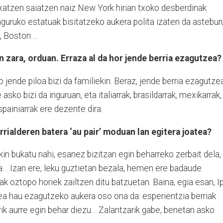
txatzen saiatzen naiz New York hirian txoko desberdinak
nguruko estatuak bisitatzeko aukera polita izaten da astebur
a, Boston….
 zara, orduan. Erraza al da hor jende berria ezagutzea?
 jende piloa bizi da familiekin. Beraz, jende berria ezagutze
asko bizi da inguruan, eta italiarrak, brasildarrak, mexikarrak,
spainiarrak ere dezente dira.
alderen batera ‘au pair’ moduan lan egitera joatea?
kin bukatu nahi, esanez bizitzan egin beharreko zerbait dela,
la… Izan ere, leku guztietan bezala, hemen ere badaude
k oztopo horiek zailtzen ditu batzuetan. Baina, egia esan, I
zea hau ezagutzeko aukera oso ona da: esperientzia berriak
rrik aurre egin behar diezu… Zalantzarik gabe, benetan asko