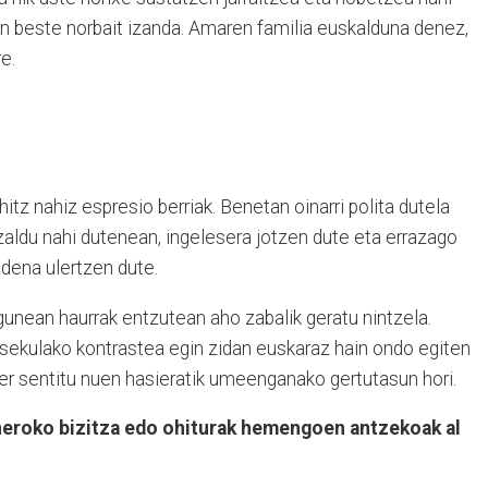
en beste norbait izanda. Amaren familia euskalduna denez,
e.
itz nahiz espresio berriak. Benetan oinarri polita dutela
azaldu nahi dutenean, ingelesera jotzen dute eta errazago
 dena ulertzen dute.
unean haurrak entzutean aho zabalik geratu nintzela.
 sekulako kontrastea egin zidan euskaraz hain ondo egiten
ker sentitu nuen hasieratik umeenganako gertutasun hori.
neroko bizitza edo ohiturak hemengoen antzekoak al