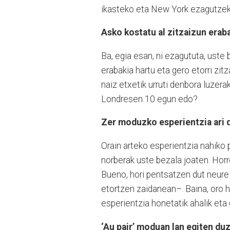
ikasteko eta New York ezagutzek
Asko kostatu al zitzaizun erab
Ba, egia esan, ni ezagututa, uste
erabakia hartu eta gero etorri zitz
naiz etxetik urruti denbora luze
Londresen 10 egun edo?
Zer moduzko esperientzia ari 
Orain arteko esperientzia nahiko p
norberak uste bezala joaten. Horre
Bueno, hori pentsatzen dut neure
etortzen zaidanean–. Baina, oro ha
esperientzia honetatik ahalik eta 
‘Au pair’ moduan lan egiten du