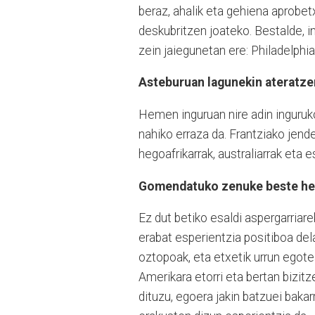
beraz, ahalik eta gehiena aprobe
deskubritzen joateko. Bestalde, i
zein jaiegunetan ere: Philadelphi
Asteburuan lagunekin ateratzen
Hemen inguruan nire adin inguruko
nahiko erraza da. Frantziako jende 
hegoafrikarrak, australiarrak eta e
Gomendatuko zenuke beste herri
Ez dut betiko esaldi aspergarriare
erabat esperientzia positiboa de
oztopoak, eta etxetik urrun egotea
Amerikara etorri eta bertan bizit
dituzu, egoera jakin batzuei baka