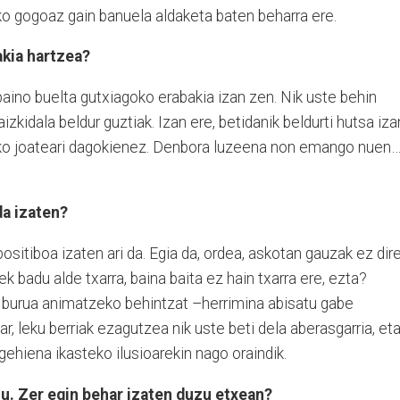
o gogoaz gain banuela aldaketa baten beharra ere.
akia hartzea?
 baino buelta gutxiagoko erabakia izan zen. Nik uste behin
aizkidala beldur guztiak. Izan ere, betidanik beldurti hutsa iza
rako joateari dagokienez. Denbora luzeena non emango nuen
da izaten?
ositiboa izaten ari da. Egia da, ordea, askotan gauzak ez dir
k badu alde txarra, baina baita ez hain txarra ere, ezta?
 burua animatzeko behintzat –herrimina abisatu gabe
r, leku berriak ezagutzea nik uste beti dela aberasgarria, et
gehiena ikasteko ilusioarekin nago oraindik.
zu. Zer egin behar izaten duzu etxean?