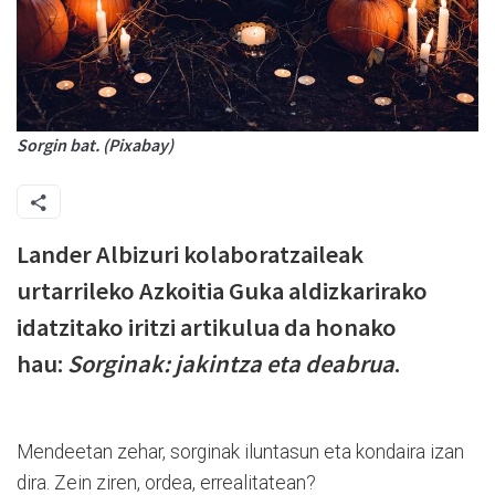
Sorgin bat. (Pixabay)
Lander Albizuri kolaboratzaileak
urtarrileko Azkoitia Guka aldizkarirako
idatzitako iritzi artikulua da honako
hau:
Sorginak: jakintza eta deabrua
.
Mendeetan zehar, sorginak iluntasun eta kondaira izan
dira. Zein ziren, ordea, errealitatean?