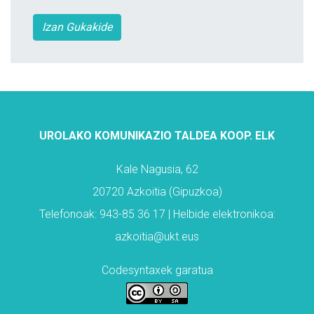
Izan Gukakide
UROLAKO KOMUNIKAZIO TALDEA KOOP. ELK
Kale Nagusia, 62
20720 Azkoitia (Gipuzkoa)
Telefonoak: 943-85 36 17 | Helbide elektronikoa:
azkoitia@ukt.eus
Codesyntaxek garatua