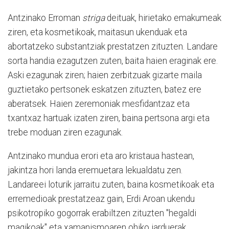
Antzinako Erroman
striga
deituak, hirietako emakumeak
ziren, eta kosmetikoak, maitasun ukenduak eta
abortatzeko substantziak prestatzen zituzten. Landare
sorta handia ezagutzen zuten, baita haien eraginak ere.
Aski ezagunak ziren; haien zerbitzuak gizarte maila
guztietako pertsonek eskatzen zituzten, batez ere
aberatsek. Haien zeremoniak mesfidantzaz eta
txantxaz hartuak izaten ziren, baina pertsona argi eta
trebe moduan ziren ezagunak.
Antzinako mundua erori eta aro kristaua hastean,
jakintza hori landa eremuetara lekualdatu zen.
Landareei loturik jarraitu zuten, baina kosmetikoak eta
erremedioak prestatzeaz gain, Erdi Aroan ukendu
psikotropiko gogorrak erabiltzen zituzten "hegaldi
magikoak" eta xamanismoaren ohiko jarduerak