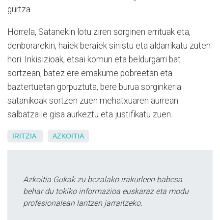
gurtza.
Horrela, Satanekin lotu ziren sorginen errituak eta,
denborarekin, haiek beraiek sinistu eta aldarrikatu zuten
hori. Inkisizioak, etsai komun eta beldurgarri bat
sortzean, batez ere emakume pobreetan eta
baztertuetan gorpuztuta, bere burua sorginkeria
satanikoak sortzen zuen mehatxuaren aurrean
salbatzaile gisa aurkeztu eta justifikatu zuen.
IRITZIA
AZKOITIA
Azkoitia Gukak zu bezalako irakurleen babesa
behar du tokiko informazioa euskaraz eta modu
profesionalean lantzen jarraitzeko.