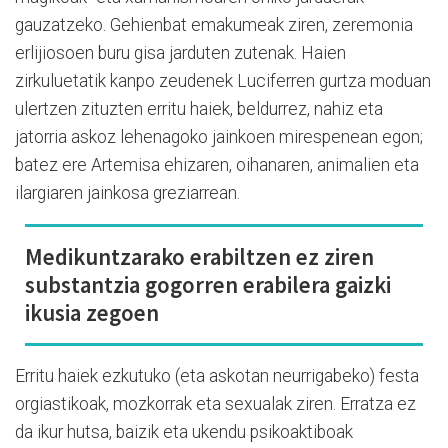
gauzatzeko. Gehienbat emakumeak ziren, zeremonia
erlijiosoen buru gisa jarduten zutenak. Haien
zirkuluetatik kanpo zeudenek Luciferren gurtza moduan
ulertzen zituzten erritu haiek, beldurrez, nahiz eta
jatorria askoz lehenagoko jainkoen mirespenean egon;
batez ere Artemisa ehizaren, oihanaren, animalien eta
ilargiaren jainkosa greziarrean.
Medikuntzarako erabiltzen ez ziren
substantzia gogorren erabilera gaizki
ikusia zegoen
Erritu haiek ezkutuko (eta askotan neurrigabeko) festa
orgiastikoak, mozkorrak eta sexualak ziren. Erratza ez
da ikur hutsa, baizik eta ukendu psikoaktiboak