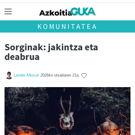
KOMUNITATEA
Sorginak: jakintza eta
deabrua
Lander Albizuri
2026ko otsailaren 21a