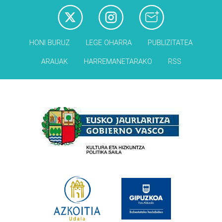
HONI BURUZ
LEGE OHARRA
PUBLIZITATEA
ARAUAK
HARREMANETARAKO
RSS
Babesleak