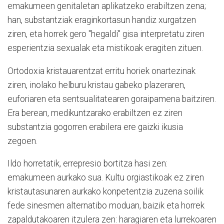
emakumeen genitaletan aplikatzeko erabiltzen zena;
han, substantziak eraginkortasun handiz xurgatzen
ziren, eta horrek gero "hegaldi" gisa interpretatu ziren
esperientzia sexualak eta mistikoak eragiten zituen.
Ortodoxia kristauarentzat erritu horiek onartezinak
ziren, inolako helburu kristau gabeko plazeraren,
euforiaren eta sentsualitatearen goraipamena baitziren.
Era berean, medikuntzarako erabiltzen ez ziren
substantzia gogorren erabilera ere gaizki ikusia
zegoen.
Ildo horretatik, errepresio bortitza hasi zen:
emakumeen aurkako sua. Kultu orgiastikoak ez ziren
kristautasunaren aurkako konpetentzia zuzena soilik
fede sinesmen alternatibo moduan, baizik eta horrek
zapaldutakoaren itzulera zen: haragiaren eta lurrekoaren