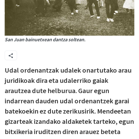
San Juan bainuetxean dantza soltean.
Udal ordenantzak udalek onartutako arau
juridikoak dira eta udalerriko gaiak
arautzea dute helburua. Gaur egun
indarrean dauden udal ordenantzek garai
batekoekin ez dute zerikusirik. Mendeetan
gizarteak izandako aldaketek tarteko, egun
bitxikeria iruditzen diren arauez beteta