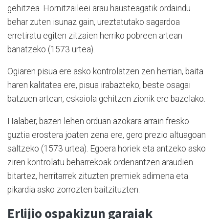
gehitzea. Hornitzaileei arau hausteagatik ordaindu
behar zuten isunaz gain, ureztatutako sagardoa
erretiratu egiten zitzaien herriko pobreen artean
banatzeko (1573 urtea).
Ogiaren pisua ere asko kontrolatzen zen herrian, baita
haren kalitatea ere, pisua irabazteko, beste osagai
batzuen artean, eskaiola gehitzen zionik ere bazelako.
Halaber, bazen lehen orduan azokara arrain fresko
guztia erostera joaten zena ere, gero prezio altuagoan
saltzeko (1573 urtea). Egoera horiek eta antzeko asko
ziren kontrolatu beharrekoak ordenantzen araudien
bitartez, herritarrek zituzten premiek adimena eta
pikardia asko zorrozten baitzituzten.
Erlijio ospakizun garaiak