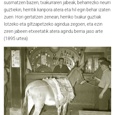
susmatzen bazen, txakurraren jabeak, beharrezko neurri
guztiekin, herritik kanpora atera eta hil egin behar izaten
zuen. Hori gertatzen zenean, herriko txakur guztiak
lotzeko eta giltzapetzeko agindua zegoen, eta ezin
ziren jabeen etxeetatik atera agindu berria jaso arte
(1895 urtea).