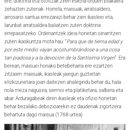
ere, doktrina eta otoitzak ziren eskola-orduen bilakaera
zehazten zutenak. Horrela, maisuak, arratsaldero,
arrosario santua errezarazi behar zien ikasleei eta,
larunbat arratsaldea baliatzen zuten doktrina
errepasatzeko. Ordenantzek ideia honetan oinarritzen
zuten ikaskuntza mota hau: “
Para que de tierna edad y
por este medio vayan acostumbrándose a una cosa
tan piadosa y a la devoción de la Santísima Virgen
”. Era
berean, maisuei honako betebeharra ere ezartzen
zitzaien: maisuak, ikasleak jaiegun guztietan
elizkizunetara joan daitezen ahalegindu behar du, hala
nola meza nagusira, sermoi eta platiketara, salbera eta
abar. Arduragabeak diren ikasleak eta ofizio horietan
behar bezalako debozioarekin ez daudenak zigortzera
behartuta dago maisua (1768 urtea).