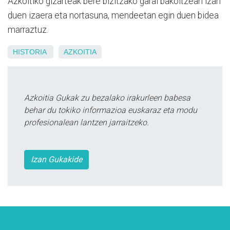
Azkoitiko gizarteak bere bizitzako garai bakoitzean izan
duen izaera eta nortasuna, mendeetan egin duen bidea
marraztuz.
HISTORIA
AZKOITIA
Azkoitia Gukak zu bezalako irakurleen babesa
behar du tokiko informazioa euskaraz eta modu
profesionalean lantzen jarraitzeko.
Izan Gukakide