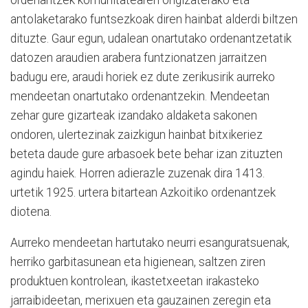
antolaketarako funtsezkoak diren hainbat alderdi biltzen
dituzte. Gaur egun, udalean onartutako ordenantzetatik
datozen araudien arabera funtzionatzen jarraitzen
badugu ere, araudi horiek ez dute zerikusirik aurreko
mendeetan onartutako ordenantzekin. Mendeetan
zehar gure gizarteak izandako aldaketa sakonen
ondoren, ulertezinak zaizkigun hainbat bitxikeriez
beteta daude gure arbasoek bete behar izan zituzten
agindu haiek. Horren adierazle zuzenak dira 1413.
urtetik 1925. urtera bitartean Azkoitiko ordenantzek
diotena.
Aurreko mendeetan hartutako neurri esanguratsuenak,
herriko garbitasunean eta higienean, saltzen ziren
produktuen kontrolean, ikastetxeetan irakasteko
jarraibideetan, merixuen eta gauzainen zeregin eta