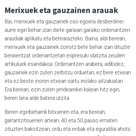
Merixuek eta gauzainen arauak
Bai, merixuek eta gauzainek oso egoera desberdinei
aurre egin behar izan diete garaian garaiko ordenantzen
araudiak aplikatu eta betearazteko. Baina, aldi berean,
merixuek eta gauzainek zorrotz bete behar izan dituzte
beraientzat ordenantzetan espresuki idatzita zeuden
artikuluek esandakoa. Ordenantzen arabera, adibidez,
gauzainek ezin zuten zerbitzu orduetan, ez bere etxean
eta ez beste inoren etxean sartu inolako aitzakiatan.
Era berean, ezin zuten jendearekin kalean hitz egin,
beren lana alde batera utzita.
Beren eginbeharrik bitxienen eta, era berean,
garrantzitsuenen artean, 40 eta 50 pauso ematen
zituzten bakoitzean, ordu eta erdiak eta eguraldia ahots