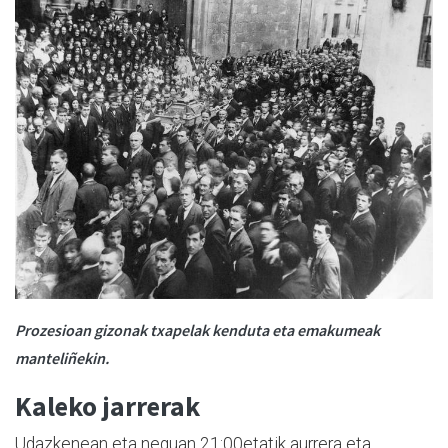
Prozesioan gizonak txapelak kenduta eta emakumeak
manteliñekin.
Kaleko jarrerak
Udazkenean eta neguan 21:00etatik aurrera eta,