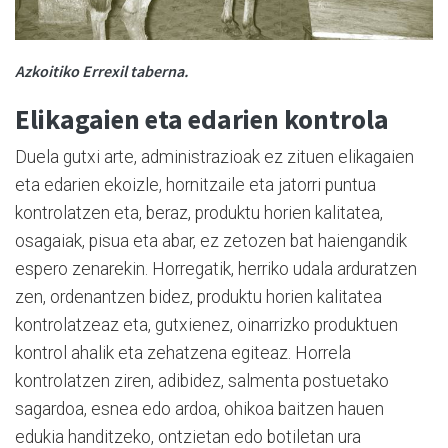
Azkoitiko Errexil taberna.
Elikagaien eta edarien kontrola
Duela gutxi arte, administrazioak ez zituen elikagaien
eta edarien ekoizle, hornitzaile eta jatorri puntua
kontrolatzen eta, beraz, produktu horien kalitatea,
osagaiak, pisua eta abar, ez zetozen bat haiengandik
espero zenarekin. Horregatik, herriko udala arduratzen
zen, ordenantzen bidez, produktu horien kalitatea
kontrolatzeaz eta, gutxienez, oinarrizko produktuen
kontrol ahalik eta zehatzena egiteaz. Horrela
kontrolatzen ziren, adibidez, salmenta postuetako
sagardoa, esnea edo ardoa, ohikoa baitzen hauen
edukia handitzeko, ontzietan edo botiletan ura