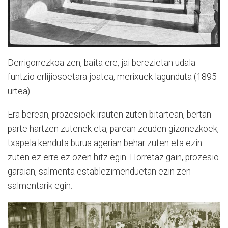
Derrigorrezkoa zen, baita ere, jai berezietan udala
funtzio erlijiosoetara joatea, merixuek lagunduta (1895
urtea).
Era berean, prozesioek irauten zuten bitartean, bertan
parte hartzen zutenek eta, parean zeuden gizonezkoek,
txapela kenduta burua agerian behar zuten eta ezin
zuten ez erre ez ozen hitz egin. Horretaz gain, prozesio
garaian, salmenta establezimenduetan ezin zen
salmentarik egin.