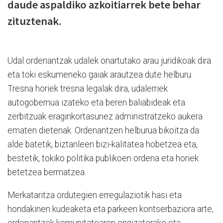
daude aspaldiko azkoitiarrek bete behar
zituztenak.
Udal ordenantzak udalek onartutako arau juridikoak dira
eta toki eskumeneko gaiak arautzea dute helburu.
Tresna horiek tresna legalak dira, udalerriek
autogobernua izateko eta beren baliabideak eta
zerbitzuak eraginkortasunez administratzeko aukera
ematen dietenak. Ordenantzen helburua bikoitza da:
alde batetik, biztanleen bizi-kalitatea hobetzea eta,
bestetik, tokiko politika publikoen ordena eta horiek
betetzea bermatzea.
Merkataritza ordutegien erregulaziotik hasi eta
hondakinen kudeaketa eta parkeen kontserbaziora arte,
ordenantzek komunitatearen ongizaterako eta