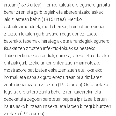
artean (1573 urtea). Herriko kaleak ere egunero garbitu
behar ziren eta garbitegiak eta abereentzako askak,
,aldiz, astean behin (1915 urtea). Herriko
establezimenduek, modu berean, hainbat betebehar
zituzten lokalen garbitasunari dagokionez. Esate
baterako, tabernak, harategiak eta arrandegiak egunero
ikuskatzen zituzten infekzio-fokuak saihesteko.
Tabernei buruzko araudiak, gainera, jateko eta edateko
ontziak garbitzeko ur-korrontea zuen marmolezko
mostradore bat izatea eskatzen zuen eta, lokaleko
hormak eta sabaiak gutxienez urtean bi aldiz karez
zuritu behar izaten zituzten (1915 urtea). Ostatuetako
logelak ere urtero zuritu behar ziren karearekin eta
debekatuta zegoen paretetan papera ipintzea, bertan
hauts asko biltzean intsektu eta larben biltegi bihurtzen
zirelako (1915 urtea).