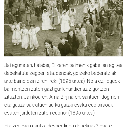
Jai egunetan, halaber, Elizaren baimenik gabe lan egitea
debekatuta zegoen eta, dendak, goizeko bederatziak
arte baino ezin ziren ireki (1895 urtea). Nola ez, legeek
baimentzen zuten gaztigurik handienaz zigortzen
zituzten, Jainkoaren, Ama Birjinaren, santuen, dogmen
eta gauza sakratuen aurka gaizki esaka edo biraoak
esaten jarduten zuten edonor (1895 urtea).
Eta zer esan dantza desberdinen debekuaz? Esate