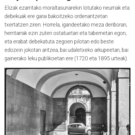
Elizak ezarritako moraltasunarekin lotutako neurriak eta
debekuak ere garai bakoitzeko ordenantzetan
txertatzen ziren. Horrela, igandeetako meza denboran,
herritarrak ezin zuten ostatuetan eta tabernetan egon,
eta erabat debekatuta zegoen pilotan edo beste
edozein jokotan aritzea, bai udaletxeko arkupeetan, bai
gainerako leku publikoetan ere (1720 eta 1895 urteak).