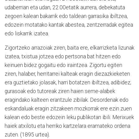
udaberrian eta udan, 22.00etatik aurrera, debekatuta
zegoen kalean bakarrik edo taldean garrasika ibiltzea,
edozein motatako kantak abestea, zentzerradak egitea
edo liskarrik izatea.
Zigortzeko arrazoiak ziren, baita ere, elkarrizketa lizunak
izatea, txistua jotzea edo pertsona bat hitzen edo
keinuen bidez gogaitu edo iraintzea. Zigortu egiten
ziren, halaber, herritarrei kalteak eragin diezazkieketen
era guztietako jolasak, harri botatzen ibiltzea, adibidez;
gurasoak edo tutoreak ziren haien seme-alabek
eragindako kalteen erantzule zibilak. Desordenak edo
eskandaluak eragin zitzakeen mozkorrak ere ezin zuen
kalean edo beste edozein leku publikotan ibili. Merixuek
haiek atxilotu eta herriko kartzelara eramateko ordena
zuten. (1895 urtea).