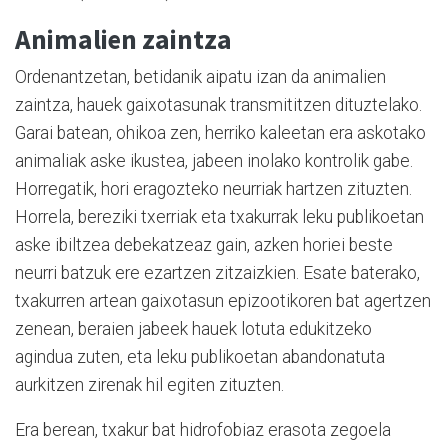
Animalien zaintza
Ordenantzetan, betidanik aipatu izan da animalien
zaintza, hauek gaixotasunak transmititzen dituztelako.
Garai batean, ohikoa zen, herriko kaleetan era askotako
animaliak aske ikustea, jabeen inolako kontrolik gabe.
Horregatik, hori eragozteko neurriak hartzen zituzten.
Horrela, bereziki txerriak eta txakurrak leku publikoetan
aske ibiltzea debekatzeaz gain, azken horiei beste
neurri batzuk ere ezartzen zitzaizkien. Esate baterako,
txakurren artean gaixotasun epizootikoren bat agertzen
zenean, beraien jabeek hauek lotuta edukitzeko
agindua zuten, eta leku publikoetan abandonatuta
aurkitzen zirenak hil egiten zituzten.
Era berean, txakur bat hidrofobiaz erasota zegoela