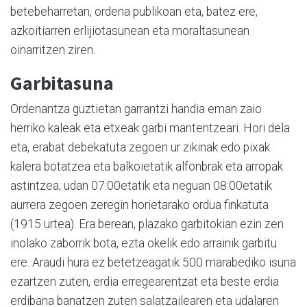
betebeharretan, ordena publikoan eta, batez ere,
azkoitiarren erlijiotasunean eta moraltasunean
oinarritzen ziren.
Garbitasuna
Ordenantza guztietan garrantzi handia eman zaio
herriko kaleak eta etxeak garbi mantentzeari. Hori dela
eta, erabat debekatuta zegoen ur zikinak edo pixak
kalera botatzea eta balkoietatik alfonbrak eta arropak
astintzea; udan 07:00etatik eta neguan 08:00etatik
aurrera zegoen zeregin horietarako ordua finkatuta
(1915 urtea). Era berean, plazako garbitokian ezin zen
inolako zaborrik bota, ezta okelik edo arrainik garbitu
ere. Araudi hura ez betetzeagatik 500 marabediko isuna
ezartzen zuten, erdia erregearentzat eta beste erdia
erdibana banatzen zuten salatzailearen eta udalaren