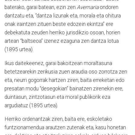
baterako, garai batean, ezin zen
Avemaria
ondoren
dantzatu eta, “dantza lizunak eta, morala eta ohitura
onak iraintzen zituen beste edozein ekintza” ere
debekatuta zeuden herriko jurisdikzio osoan, horien
artean “baltseoa” izenez ezaguna zen dantza lotua
(1895 urtea).
Ikus daitekeenez, garai bakoitzean moraltasuna
betetzearekin zerikusia zuen araudia oso zorrotza zen
eta, neurri gogorrak hartzen ziren, baita erreketan edo
presatan modu “desegokian” bainatzen zirenekin ere,
duintasun, zintzotasun eta moral publikorik eza
argudiatuz (1895 urtea).
Herriko ordenantzak ziren, baita ere, eskoletako
funtzionamendua arautzen zutenak eta, kasu honetan