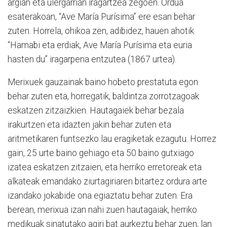
argian eta ulergarrian iragartzea zegoen. Ordua
esaterakoan, “Ave María Purísima” ere esan behar
zuten. Horrela, ohikoa zen, adibidez, hauen ahotik
“Hamabi eta erdiak, Ave María Purísima eta euria
hasten du” iragarpena entzutea (1867 urtea).
Merixuek gauzainak baino hobeto prestatuta egon
behar zuten eta, horregatik, baldintza zorrotzagoak
eskatzen zitzaizkien. Hautagaiek behar bezala
irakurtzen eta idazten jakin behar zuten eta
aritmetikaren funtsezko lau eragiketak ezagutu. Horrez
gain, 25 urte baino gehiago eta 50 baino gutxiago
izatea eskatzen zitzaien, eta herriko erretoreak eta
alkateak emandako ziurtagiriaren bitartez ordura arte
izandako jokabide ona egiaztatu behar zuten. Era
berean, merixua izan nahi zuen hautagaiak, herriko
medikuak sinatutako agiri bat aurkeztu behar zuen, lan