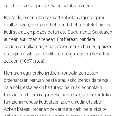
hura betetzeko gauza zela egiaztatzen zuena.
Bestalde, ordenantzetako artikuluetan argi eta garbi
azaltzen zen, merixuek beti kendu behar zutela burukoa
irudi sakratuen prozesioetan eta Sakramentu Santuaren
aurrean aurkitzen zirenean. Era berean, bandera
nazionalari, alkateari, zinegotziei, merixu buruei, apaizei
eta agintari zibil zein militar orori agur egitera behartuta
zeuden. (1867 urtea).
Herriaren eguneroko jarduera kontrolatzen zuten
ordenantzen barruan, beste arau asko izenda daitezke,
hala nola, eskaleekin hartutako neurriak, edonolako
funtzio edo bilera iragartzeko baimenak, miserikordiako
funtzionamendua kudeatzen zuen araudia eta abar.
Azken batean, ordenantzek argi eta garbi bereizi dute