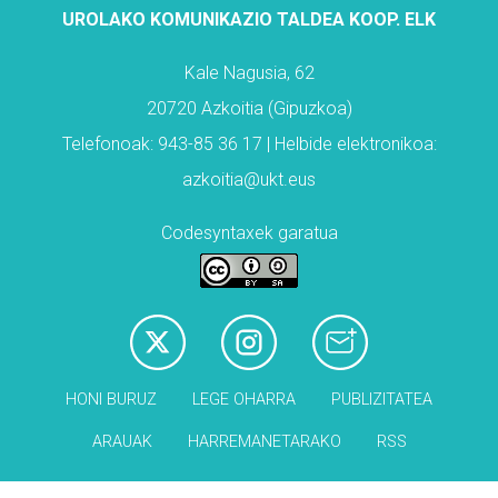
UROLAKO KOMUNIKAZIO TALDEA KOOP. ELK
Kale Nagusia, 62
20720 Azkoitia (Gipuzkoa)
Telefonoak: 943-85 36 17 | Helbide elektronikoa:
azkoitia@ukt.eus
Codesyntaxek garatua
HONI BURUZ
LEGE OHARRA
PUBLIZITATEA
ARAUAK
HARREMANETARAKO
RSS