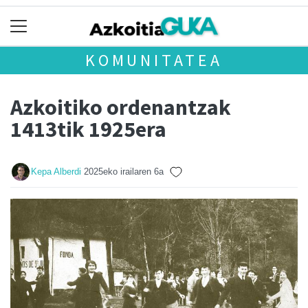
KOMUNITATEA
Azkoitiko ordenantzak
1413tik 1925era
Kepa Alberdi
2025eko irailaren 6a