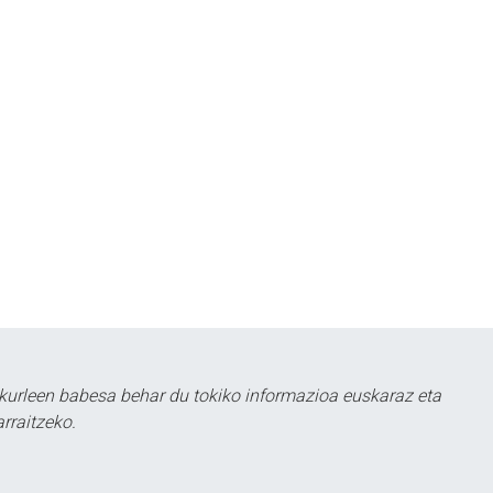
kurleen babesa behar du tokiko informazioa euskaraz eta
rraitzeko.