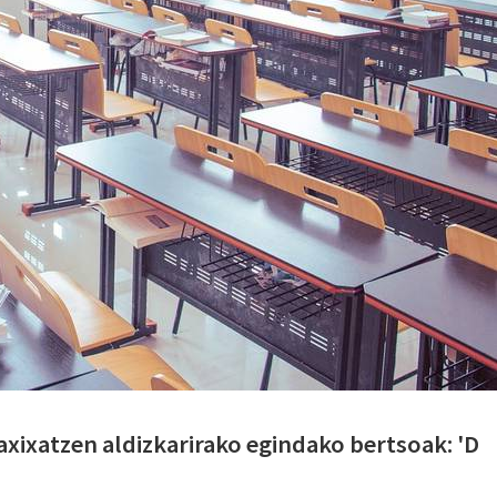
xixatzen aldizkarirako egindako bertsoak: 'D