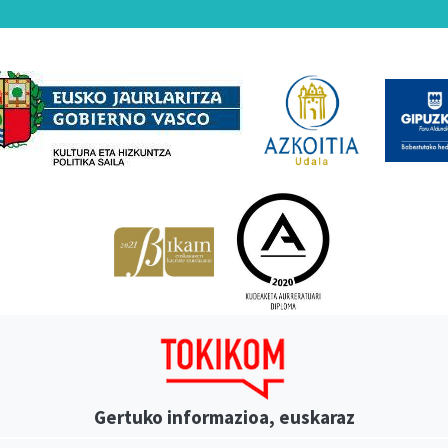
Babesleak
Gertuko informazioa, euskaraz