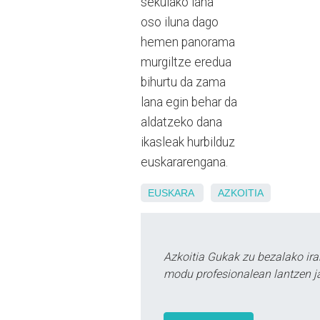
sekulako lana
oso iluna dago
hemen panorama
murgiltze eredua
bihurtu da zama
lana egin behar da
aldatzeko dana
ikasleak hurbilduz
euskararengana.
EUSKARA
AZKOITIA
Azkoitia Gukak zu bezalako ira
modu profesionalean lantzen ja