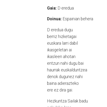
Gaia:
D eredua
Doinua:
Espainian behera
D eredua dugu
berriz hizketagai
euskara larri dabil
ikasgeletan ai
ikasleen ahotan
entzun nahi dugu bai
haurrak euskalduntzea
denok dugunez nahi
baina adierazteko
ere ez dira gai.
Hezkuntza Sailak badu