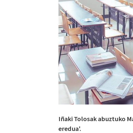
Iñaki Tolosak abuztuko Ma
eredua'.