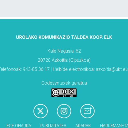
UROLAKO KOMUNIKAZIO TALDEA KOOP. ELK
Kale Nagusia, 62
20720 Azkoitia (Gipuzkoa)
Telefonoak: 943-85 36 17 | Helbide elektronikoa: azkoitia@ukt.eu
Codesyntaxek garatua
LEGE OHARRA
PUBLIZITATEA
ARAUAK
HARREMANET