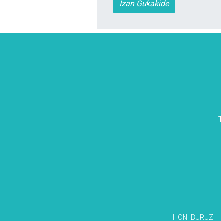
Izan Gukakide
HONI BURUZ