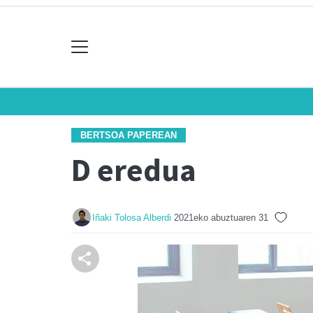
BERTSOA PAPEREAN
D eredua
Iñaki Tolosa Alberdi
2021eko abuztuaren 31