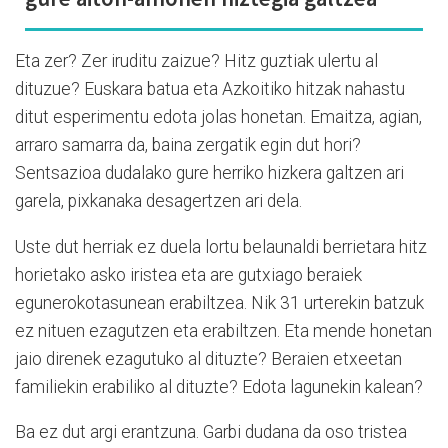
Eta zer? Zer iruditu zaizue? Hitz guztiak ulertu al
dituzue? Euskara batua eta Azkoitiko hitzak nahastu
ditut esperimentu edota jolas honetan. Emaitza, agian,
arraro samarra da, baina zergatik egin dut hori?
Sentsazioa dudalako gure herriko hizkera galtzen ari
garela, pixkanaka desagertzen ari dela.
Uste dut herriak ez duela lortu belaunaldi berrietara hitz
horietako asko iristea eta are gutxiago beraiek
egunerokotasunean erabiltzea. Nik 31 urterekin batzuk
ez nituen ezagutzen eta erabiltzen. Eta mende honetan
jaio direnek ezagutuko al dituzte? Beraien etxeetan
familiekin erabiliko al dituzte? Edota lagunekin kalean?
Ba ez dut argi erantzuna. Garbi dudana da oso tristea