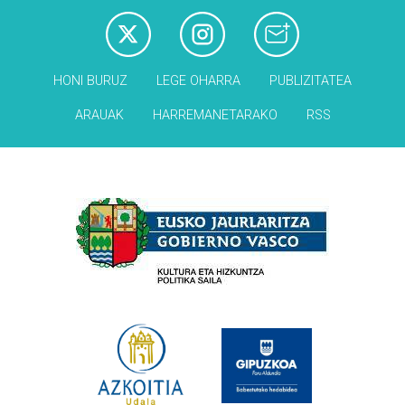
HONI BURUZ
LEGE OHARRA
PUBLIZITATEA
ARAUAK
HARREMANETARAKO
RSS
Babesleak