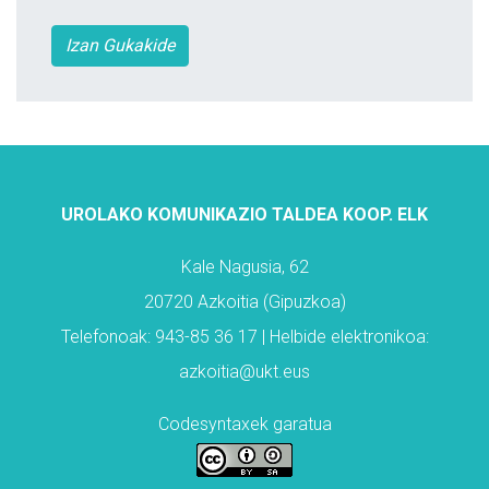
Izan Gukakide
UROLAKO KOMUNIKAZIO TALDEA KOOP. ELK
Kale Nagusia, 62
20720 Azkoitia (Gipuzkoa)
Telefonoak: 943-85 36 17 | Helbide elektronikoa:
azkoitia@ukt.eus
Codesyntaxek garatua