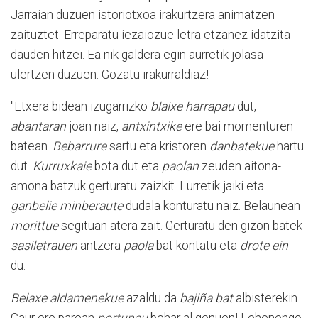
Jarraian duzuen istoriotxoa irakurtzera animatzen
zaituztet. Erreparatu iezaiozue letra etzanez idatzita
dauden hitzei. Ea nik galdera egin aurretik jolasa
ulertzen duzuen. Gozatu irakurraldiaz!
"Etxera bidean izugarrizko
blaixe harrapau
dut,
abantaran
joan naiz,
antxintxike
ere bai momenturen
batean.
Bebarrure
sartu eta kristoren
danbatekue
hartu
dut.
Kurruxkaie
bota dut eta
paolan
zeuden aitona-
amona batzuk gerturatu zaizkit. Lurretik jaiki eta
ganbelie minberaute
dudala konturatu naiz. Belaunean
morittue
segituan atera zait. Gerturatu den gizon batek
sasiletrauen
antzera
paola
bat kontatu eta
drote ein
du.
Belaxe aldamenekue
azaldu da
bajiña bat
albisterekin.
Gaur ere parean
portunau
behar al genuen! Lehenengo