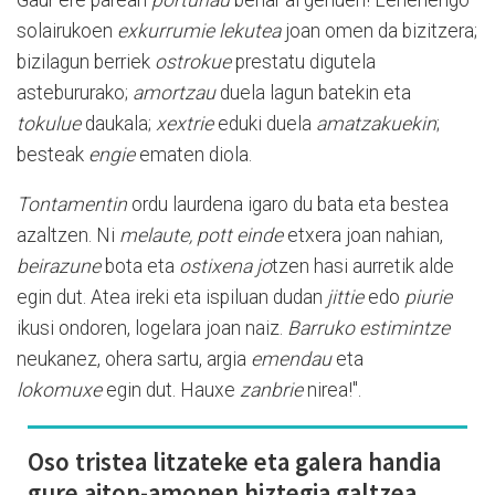
solairukoen
exkurrumie lekutea
joan omen da bizitzera;
bizilagun berriek
ostrokue
prestatu digutela
astebururako;
amortzau
duela lagun batekin eta
tokulue
daukala;
xextrie
eduki duela
amatzakuekin
;
besteak
engie
ematen diola.
Tontamentin
ordu laurdena igaro du bata eta bestea
azaltzen. Ni
melaute, pott einde
etxera joan nahian,
beirazune
bota eta
ostixena jo
tzen hasi aurretik alde
egin dut. Atea ireki eta ispiluan dudan
jittie
edo
piurie
ikusi ondoren, logelara joan naiz.
Barruko estimintze
neukanez, ohera sartu, argia
emendau
eta
lokomuxe
egin dut. Hauxe
zanbrie
nirea!".
Oso tristea litzateke eta galera handia
gure aiton-amonen hiztegia galtzea