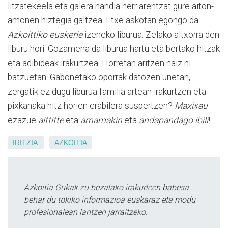
litzatekeela eta galera handia herriarentzat gure aiton-
amonen hiztegia galtzea. Etxe askotan egongo da
Azkoittiko euskerie
izeneko liburua. Zelako altxorra den
liburu hori. Gozamena da liburua hartu eta bertako hitzak
eta adibideak irakurtzea. Horretan aritzen naiz ni
batzuetan. Gabonetako oporrak datozen unetan,
zergatik ez dugu liburua familia artean irakurtzen eta
pixkanaka hitz horien erabilera suspertzen?
Maxixau
ezazue
aittitte
eta
amamakin
eta
andapandago ibili
!
IRITZIA
AZKOITIA
Azkoitia Gukak zu bezalako irakurleen babesa
behar du tokiko informazioa euskaraz eta modu
profesionalean lantzen jarraitzeko.