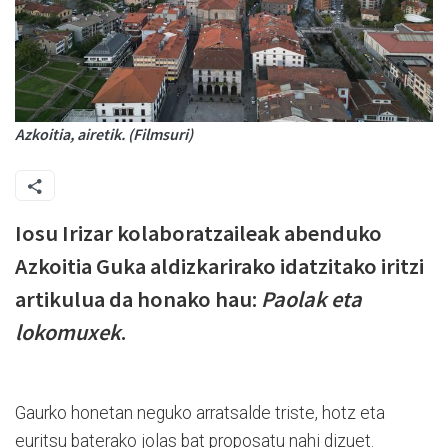
Azkoitia, airetik. (Filmsuri)
Iosu Irizar kolaboratzaileak abenduko
Azkoitia Guka aldizkarirako idatzitako iritzi
artikulua da honako hau:
Paolak eta
lokomuxek
.
Gaurko honetan neguko arratsalde triste, hotz eta
euritsu baterako jolas bat proposatu nahi dizuet.