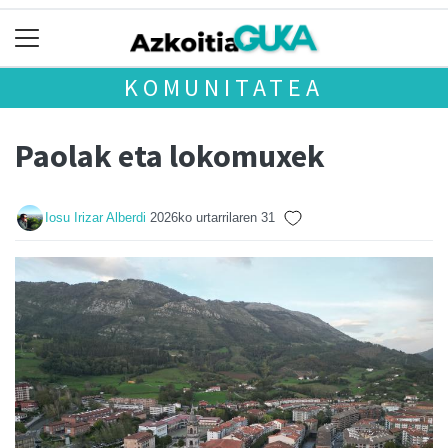
KOMUNITATEA
Paolak eta lokomuxek
Iosu Irizar Alberdi
2026ko urtarrilaren 31