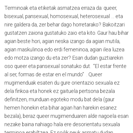
Terminoak eta etiketak asmatzea erraza da: queer,
bisexual, pansexual, homosexual, heterosexual … eta
nire galdera da, zer behar dago horretarako? Bakoitzari
gustatzen zaiona gustatuko zaio eta kito. Gaur hau bihar
agian beste hori, agian neska izango da agian mutila,
agian maskulinoa edo erdi femeninoa, agian ilea luzea
edo motza izango du eta zer? Esan dudan guztiarekin
oso queer eta pansexual sonatuko dut. “El estar frente
al ser, formas de estar en el mundo” . Queer
mugimenduak esaten du gure orientazio sexuala ez
dela finkoa eta honek ez gaituela pertsona bezala
definitzen, munduan egoteko modu bat dela (gaur
hemen honekin eta bihar agian han harekin esanez
bezala), beraz queer mugimenduaren alde nagoela esan
nezake baina nahiago hala ere desorientatu sexuala
terminoa erabiltzea. Ez soilik neuk asmatu dudan