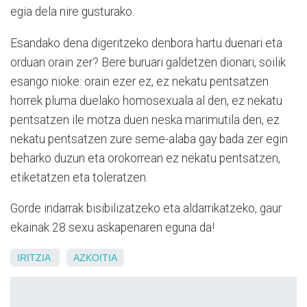
egia dela nire gusturako.
Esandako dena digeritzeko denbora hartu duenari eta
orduan orain zer? Bere buruari galdetzen dionari, soilik
esango nioke: orain ezer ez, ez nekatu pentsatzen
horrek pluma duelako homosexuala al den, ez nekatu
pentsatzen ile motza duen neska marimutila den, ez
nekatu pentsatzen zure seme-alaba gay bada zer egin
beharko duzun eta orokorrean ez nekatu pentsatzen,
etiketatzen eta toleratzen.
Gorde indarrak bisibilizatzeko eta aldarrikatzeko, gaur
ekainak 28 sexu askapenaren eguna da!
IRITZIA
AZKOITIA