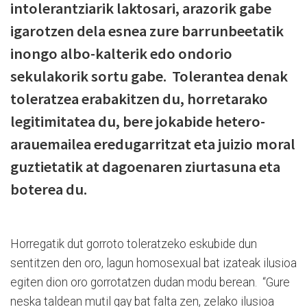
intolerantziarik laktosari, arazorik gabe
igarotzen dela esnea zure barrunbeetatik
inongo albo-kalterik edo ondorio
sekulakorik sortu gabe. Tolerantea denak
toleratzea erabakitzen du, horretarako
legitimitatea du, bere jokabide hetero-
arauemailea eredugarritzat eta juizio moral
guztietatik at dagoenaren ziurtasuna eta
boterea du.
Horregatik dut gorroto toleratzeko eskubide dun
sentitzen den oro, lagun homosexual bat izateak ilusioa
egiten dion oro gorrotatzen dudan modu berean. “Gure
neska taldean mutil gay bat falta zen, zelako ilusioa