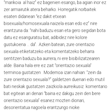
“marikoia al haiz” ez bagenien esango, ba agian inor ez
zer armairutik atera beharko. Horregatik norbaitek
esaten didanean “ez dakit etxean
bisexuala/homosexuala naizela esan edo ez” nire
erantzuna da: “nahi baduzu esan eta gero segidan bota
datu ez esanguratsu bat, adibidez nire kolore
gustukoena … da”. Azken batean, zure orientazio
sexuala etiketatzeko eta komentatzeko beharra
sentitzen baduzu ba aurrera, ni ere bisibilizatzearen
alde. Baina hala ere ez zait “orientazio sexuala”
terminoa gustatzen . Modernoa izan nahian: “zein da
zure orientazio sexuala?” galdetzen duenari edo mutil
bati neskak gustatzen zaizkiola aurreikusiz komentario
bat egitean ari denari “baina ez dakigu zein den bere
orientazio sexuala” esanez mozten dionari,
desorientatua nagoela erantzungo nioke.