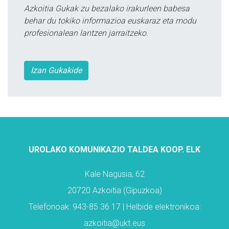
Azkoitia Gukak zu bezalako irakurleen babesa
behar du tokiko informazioa euskaraz eta modu
profesionalean lantzen jarraitzeko.
Izan Gukakide
UROLAKO KOMUNIKAZIO TALDEA KOOP. ELK
Kale Nagusia, 62
20720 Azkoitia (Gipuzkoa)
Telefonoak: 943-85 36 17 | Helbide elektronikoa:
azkoitia@ukt.eus