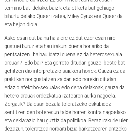
termino bat delako, baizik eta etiketa bat gehiago
bihurtu delako Queer izatea, Miley Cyrus ere Queer da
eta bejon diola.
Asko esan dut baina hala ere ez dut ezer esan nire
gustuei buruz eta hau irakurri duena hor ariko da
pentsatzen, ba hau idatzi duena ez da heterosexuala
orduan? Edo bai? Eta gorroto ditudan gauzei beste bat
gehitzen dio interpretazio saiakera horrek. Gauza ez da
praktikan nor gustatzen zaidan edo norekin ditudan
erlazio afektibo-sexualak edo dena delakoak, gauza da
hetero-arauak ordezkatua izatearen aurka nagoela.
Zergatik? Ba esan bezala toleratzeko eskubidez
sentitzen den boteredun talde horren kontra nagoelako
eta deklarazio hau guztiz da politikoa. Beraz irakurle uler
dezazun, toleratzea norbaiti bizia barkatzearen antzeko