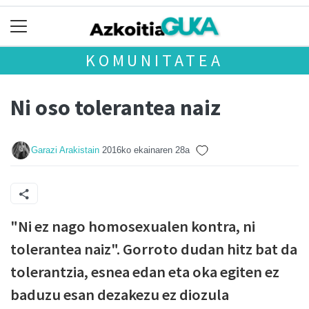
KOMUNITATEA
Ni oso tolerantea naiz
Garazi Arakistain
2016ko ekainaren 28a
"Ni ez nago homosexualen kontra, ni
tolerantea naiz". Gorroto dudan hitz bat da
tolerantzia, esnea edan eta oka egiten ez
baduzu esan dezakezu ez diozula