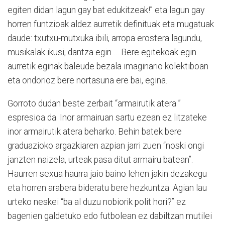
egiten didan lagun gay bat edukitzeak!” eta lagun gay
horren funtzioak aldez aurretik definituak eta mugatuak
daude: txutxu-mutxuka ibili, arropa erostera lagundu,
musikalak ikusi, dantza egin … Bere egitekoak egin
aurretik eginak baleude bezala imaginario kolektiboan
eta ondorioz bere nortasuna ere bai, egina.
Gorroto dudan beste zerbait “armairutik atera ”
espresioa da. Inor armairuan sartu ezean ez litzateke
inor armairutik atera beharko. Behin batek bere
graduazioko argazkiaren azpian jarri zuen “noski ongi
janzten naizela, urteak pasa ditut armairu batean”.
Haurren sexua haurra jaio baino lehen jakin dezakegu
eta horren arabera bideratu bere hezkuntza. Agian lau
urteko neskei “ba al duzu nobiorik polit hori?” ez
bagenien galdetuko edo futbolean ez dabiltzan mutilei