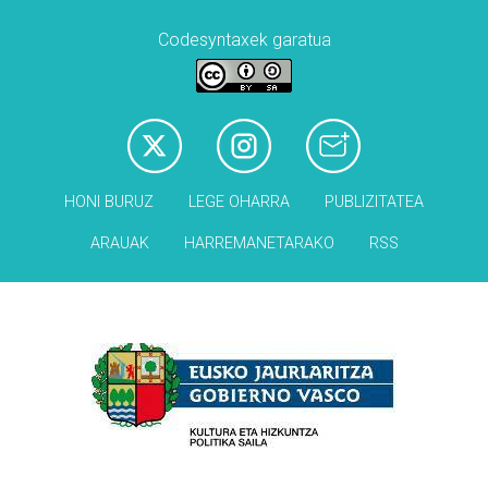
Codesyntaxek garatua
HONI BURUZ
LEGE OHARRA
PUBLIZITATEA
ARAUAK
HARREMANETARAKO
RSS
Babesleak