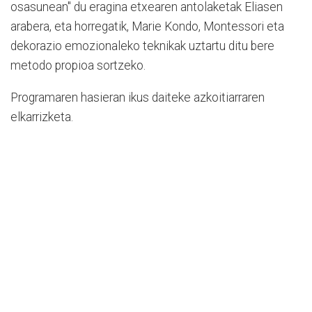
osasunean" du eragina etxearen antolaketak Eliasen
arabera, eta horregatik, Marie Kondo, Montessori eta
dekorazio emozionaleko teknikak uztartu ditu bere
metodo propioa sortzeko.
Programaren hasieran ikus daiteke azkoitiarraren
elkarrizketa.