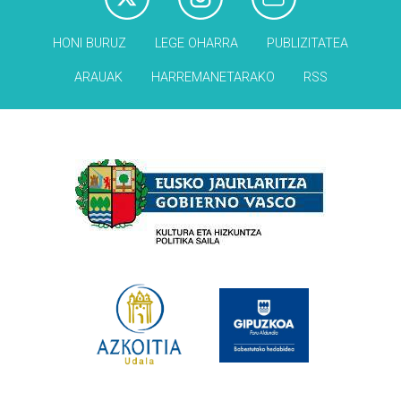
HONI BURUZ
LEGE OHARRA
PUBLIZITATEA
ARAUAK
HARREMANETARAKO
RSS
Babesleak