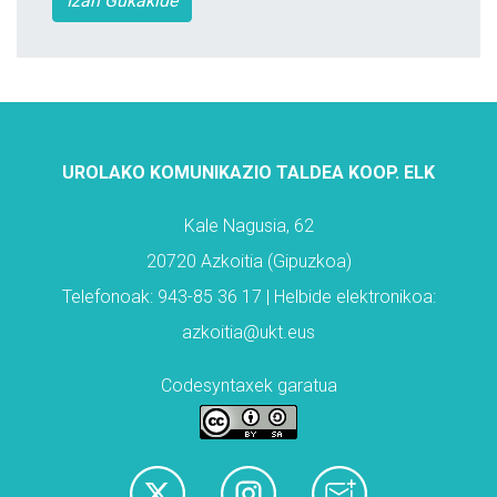
Izan Gukakide
UROLAKO KOMUNIKAZIO TALDEA KOOP. ELK
Kale Nagusia, 62
20720 Azkoitia (Gipuzkoa)
Telefonoak: 943-85 36 17 | Helbide elektronikoa:
azkoitia@ukt.eus
Codesyntaxek garatua