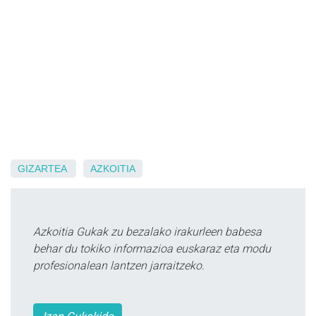
GIZARTEA
AZKOITIA
Azkoitia Gukak zu bezalako irakurleen babesa
behar du tokiko informazioa euskaraz eta modu
profesionalean lantzen jarraitzeko.