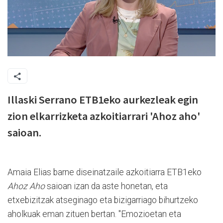
Illaski Serrano ETB1eko aurkezleak egin
zion elkarrizketa azkoitiarrari 'Ahoz aho'
saioan.
Amaia Elias barne diseinatzaile azkoitiarra ETB1eko
Ahoz Aho
saioan izan da aste honetan, eta
etxebizitzak atseginago eta bizigarriago bihurtzeko
aholkuak eman zituen bertan. "Emozioetan eta