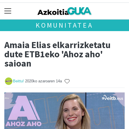
KOMUNITATEA
Amaia Elias elkarrizketatu
dute ETB1eko 'Ahoz aho'
saioan
Beittu!
2020ko azaroaren 14a