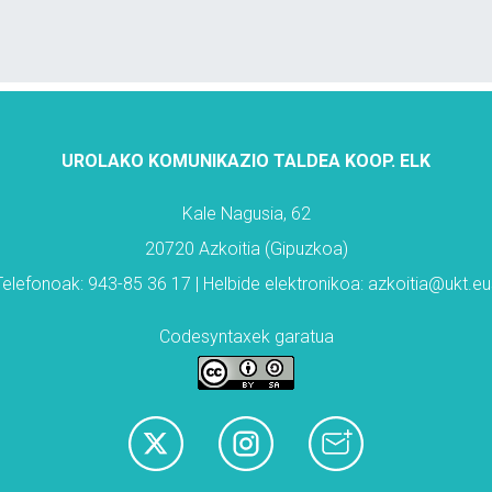
UROLAKO KOMUNIKAZIO TALDEA KOOP. ELK
Kale Nagusia, 62
20720 Azkoitia (Gipuzkoa)
Telefonoak: 943-85 36 17 | Helbide elektronikoa: azkoitia@ukt.eu
Codesyntaxek garatua