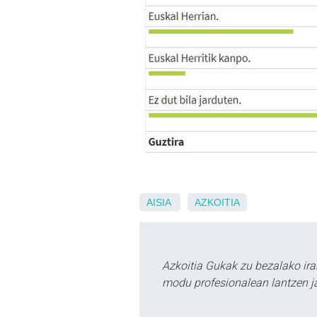
AISIA
AZKOITIA
Azkoitia Gukak zu bezalako ira
modu profesionalean lantzen ja