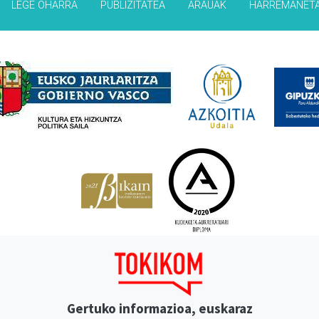
LEGE OHARRA
PUBLIZITATEA
ARAUAK
HARREMANET
Babesleak
Gertuko informazioa, euskaraz