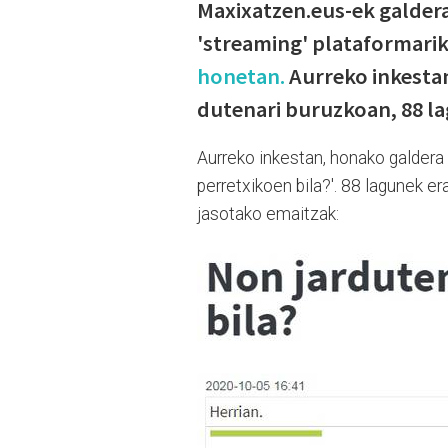
Maxixatzen.eus-ek galdera
'streaming' plataformarik 
honetan.
Aurreko inkestan
dutenari buruzkoan, 88 l
Aurreko inkestan, honako galdera
perretxikoen bila?'. 88 lagunek e
jasotako emaitzak: