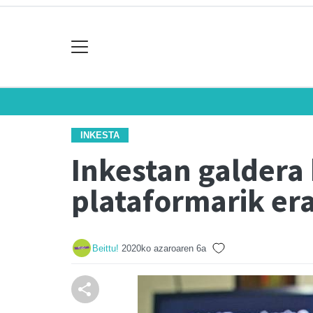
INKESTA
Inkestan galdera 
plataformarik era
Beittu!
2020ko azaroaren 6a