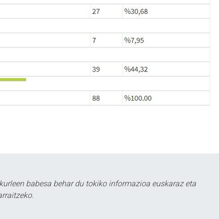
kurleen babesa behar du tokiko informazioa euskaraz eta
rraitzeko.