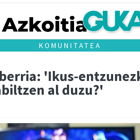
KOMUNITATEA
berria: 'Ikus-entzunez
biltzen al duzu?'