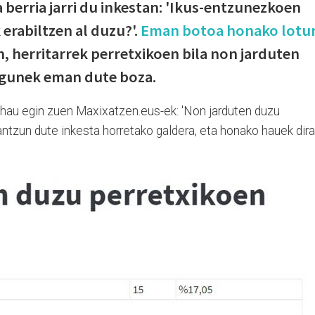
 berria jarri du inkestan: 'Ikus-entzunezkoen
erabiltzen al duzu?'.
Eman botoa honako lotu
, herritarrek perretxikoen bila non jarduten
agunek eman dute boza.
 hau egin zuen Maxixatzen.eus-ek: 'Non jarduten duzu
rantzun dute inkesta horretako galdera, eta honako hauek dira