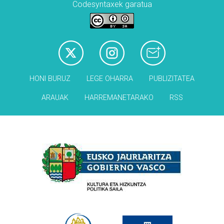
Codesyntaxek garatua
HONI BURUZ
LEGE OHARRA
PUBLIZITATEA
ARAUAK
HARREMANETARAKO
RSS
Babesleak