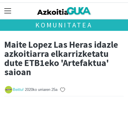
KOMUNITATEA
Maite Lopez Las Heras idazle
azkoitiarra elkarrizketatu
dute ETB1eko 'Artefaktua'
saioan
Beittu!
2020ko urriaren 25a