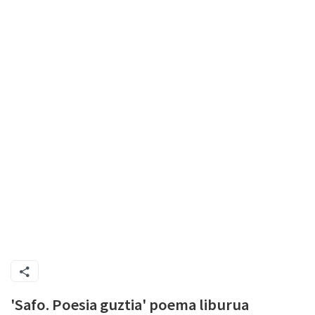
'Safo. Poesia guztia' poema liburua