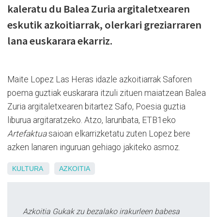
kaleratu du Balea Zuria argitaletxearen
eskutik azkoitiarrak, olerkari greziarraren
lana euskarara ekarriz.
Maite Lopez Las Heras idazle azkoitiarrak Saforen
poema guztiak euskarara itzuli zituen maiatzean Balea
Zuria argitaletxearen bitartez Safo, Poesia guztia
liburua argitaratzeko. Atzo, larunbata, ETB1eko
Artefaktua
saioan elkarrizketatu zuten Lopez bere
azken lanaren inguruan gehiago jakiteko asmoz.
KULTURA
AZKOITIA
Azkoitia Gukak zu bezalako irakurleen babesa