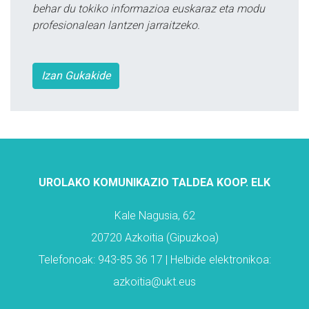
behar du tokiko informazioa euskaraz eta modu
profesionalean lantzen jarraitzeko.
Izan Gukakide
UROLAKO KOMUNIKAZIO TALDEA KOOP. ELK
Kale Nagusia, 62
20720 Azkoitia (Gipuzkoa)
Telefonoak: 943-85 36 17 | Helbide elektronikoa:
azkoitia@ukt.eus