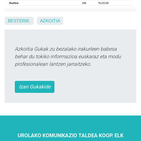
BESTERIK
AZKOITIA
Azkoitia Gukak zu bezalako irakurleen babesa
behar du tokiko informazioa euskaraz eta modu
profesionalean lantzen jarraitzeko.
Izan Gukakide
UROLAKO KOMUNIKAZIO TALDEA KOOP. ELK