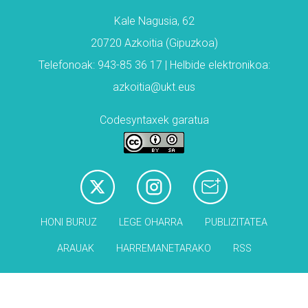
Kale Nagusia, 62
20720 Azkoitia (Gipuzkoa)
Telefonoak: 943-85 36 17 | Helbide elektronikoa:
azkoitia@ukt.eus
Codesyntaxek garatua
HONI BURUZ
LEGE OHARRA
PUBLIZITATEA
ARAUAK
HARREMANETARAKO
RSS
Babesleak