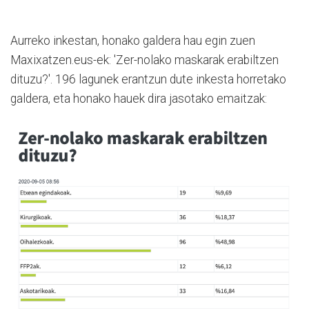
Aurreko inkestan, honako galdera hau egin zuen
Maxixatzen.eus-ek: 'Zer-nolako maskarak erabiltzen
dituzu?'. 196 lagunek erantzun dute inkesta horretako
galdera, eta honako hauek dira jasotako emaitzak: