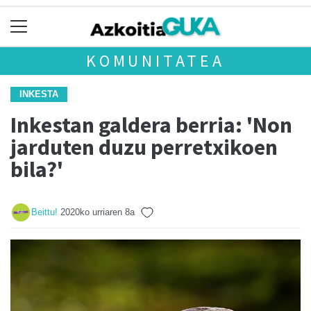
KOMUNITATEA
INKESTA
Inkestan galdera berria: 'Non
jarduten duzu perretxikoen
bila?'
Beittu!
2020ko urriaren 8a