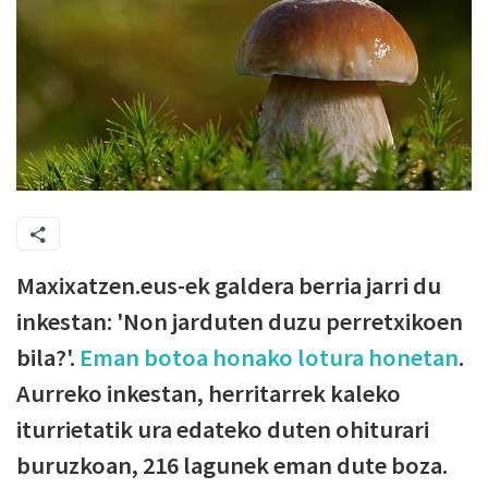
Maxixatzen.eus-ek galdera berria jarri du
inkestan: 'Non jarduten duzu perretxikoen
bila?'.
Eman botoa honako lotura honetan
.
Aurreko inkestan, herritarrek kaleko
iturrietatik ura edateko duten ohiturari
buruzkoan, 216 lagunek eman dute boza.