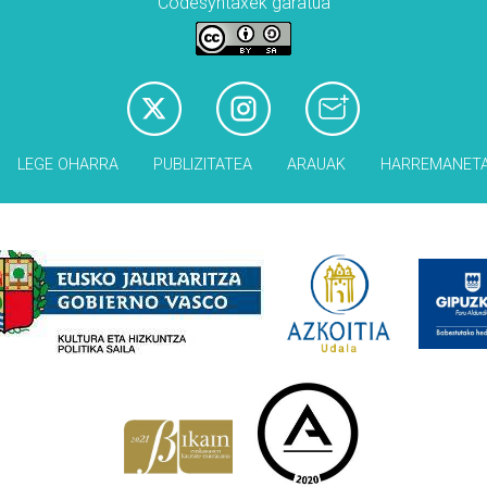
Codesyntaxek garatua
LEGE OHARRA
PUBLIZITATEA
ARAUAK
HARREMANET
Babesleak