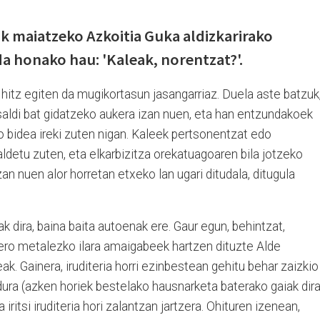
k maiatzeko Azkoitia Guka aldizkarirako
 da honako hau: 'Kaleak, norentzat?'.
hitz egiten da mugikortasun jasangarriaz. Duela aste batzuk
saldi bat gidatzeko aukera izan nuen, eta han entzundakoek
 bidea ireki zuten nigan. Kaleek pertsonentzat edo
aldetu zuten, eta elkarbizitza orekatuagoaren bila jotzeko
an nuen alor horretan etxeko lan ugari ditudala, ditugula
ak dira, baina baita autoenak ere. Gaur egun, behintzat,
nero metalezko ilara amaigabeek hartzen dituzte Alde
k. Gainera, iruditeria horri ezinbestean gehitu behar zaizkio
dura (azken horiek bestelako hausnarketa baterako gaiak dira
iritsi iruditeria hori zalantzan jartzera. Ohituren izenean,