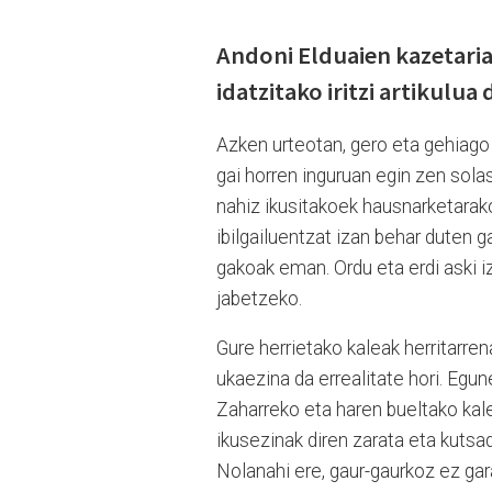
Andoni Elduaien kazetaria
idatzitako iritzi artikulua
Azken urteotan, gero eta gehiago 
gai horren inguruan egin zen sola
nahiz ikusitakoek hausnarketarako
ibilgailuentzat izan behar duten g
gakoak eman. Ordu eta erdi aski iz
jabetzeko.
Gure herrietako kaleak herritarren
ukaezina da errealitate hori. Egu
Zaharreko eta haren bueltako kalea
ikusezinak diren zarata eta kutsa
Nolanahi ere, gaur-gaurkoz ez gara 