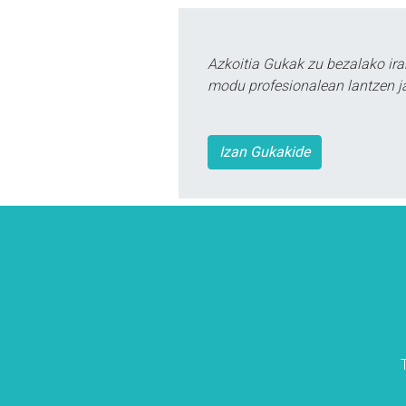
Azkoitia Gukak zu bezalako ira
modu profesionalean lantzen ja
Izan Gukakide