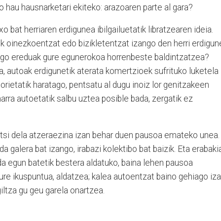
 hau hausnarketari ekiteko: arazoaren parte al gara?
o bat herriaren erdigunea ibilgailuetatik libratzearen ideia.
ik oinezkoentzat edo bizikletentzat izango den herri erdigun
ngo ereduak gure egunerokoa horrenbeste baldintzatzea?
, autoak erdigunetik aterata komertzioek sufrituko luketela
horietatik haratago, pentsatu al dugu inoiz lor genitzakeen
rra autoetatik salbu uztea posible bada, zergatik ez
iritsi dela atzeraezina izan behar duen pausoa emateko unea.
 da galera bat izango, irabazi kolektibo bat baizik. Eta erabaki
da egun batetik bestera aldatuko, baina lehen pausoa
ure ikuspuntua, aldatzea; kalea autoentzat baino gehiago iz
iltza gu geu garela onartzea.