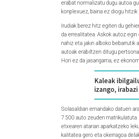
erabat normalizatu dugu autoa gur
konplexuez, baina ez diogu hitzik
Irudiak berez hitz egiten du gehien
da errealitatea. Askok autoz egin 
nahiz eta jakin alboko bebarrutik 
autoak erabiltzen ditugu pertson
Hori ez da jasangarria, ez ekonom
Kaleak ibilgail
izango, irabazi
Solasaldian emandako datuen arabe
7.500 auto zeuden matrikulatuta. D
etxearen atarian aparkatzeko leku
kalitatea gero eta okerragoa dela