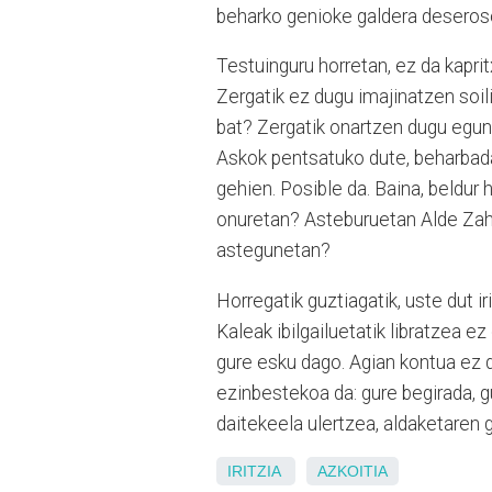
beharko genioke galdera deseroso
Testuinguru horretan, ez da kapritx
Zergatik ez dugu imajinatzen soil
bat? Zergatik onartzen dugu egu
Askok pentsatuko dute, beharbada
gehien. Posible da. Baina, beldur 
onuretan? Asteburuetan Alde Zaha
astegunetan?
Horregatik guztiagatik, uste dut 
Kaleak ibilgailuetatik libratzea ez
gure esku dago. Agian kontua ez 
ezinbestekoa da: gure begirada, g
daitekeela ulertzea, aldaketaren g
IRITZIA
AZKOITIA