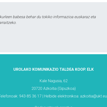
kurleen babesa behar du tokiko informazioa euskaraz eta
rraitzeko.
UROLAKO KOMUNIKAZIO TALDEA KOOP. ELK
Kale Nagusia, 62
20720 Azkoitia (Gipuzkoa)
Telefonoak: 943-85 36 17 | Helbide elektronikoa: azkoitia@ukt.eu