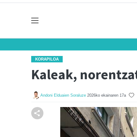
KORAPILOA
Kaleak, norentza
Andoni Elduaien Soraluze
2026ko ekainaren 17a