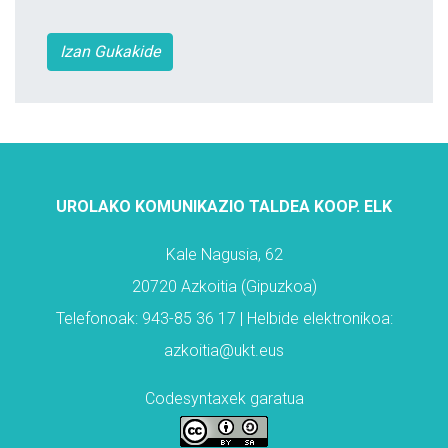
Izan Gukakide
UROLAKO KOMUNIKAZIO TALDEA KOOP. ELK
Kale Nagusia, 62
20720 Azkoitia (Gipuzkoa)
Telefonoak: 943-85 36 17 | Helbide elektronikoa:
azkoitia@ukt.eus
Codesyntaxek garatua