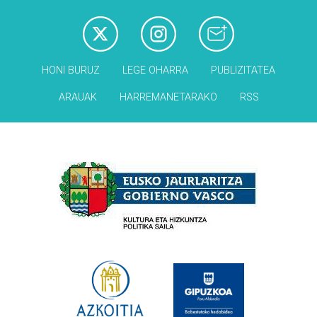
HONI BURUZ
LEGE OHARRA
PUBLIZITATEA
ARAUAK
HARREMANETARAKO
RSS
Babesleak