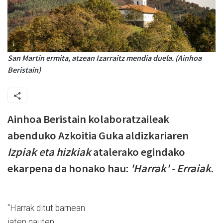
San Martin ermita, atzean Izarraitz mendia duela. (Ainhoa
Beristain)
Ainhoa Beristain kolaboratzaileak
abenduko Azkoitia Guka aldizkariaren
Izpiak eta hizkiak
atalerako egindako
ekarpena da honako hau:
'Harrak' - Erraiak
.
"Harrak ditut barnean
jaten nauten