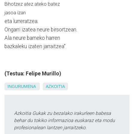
Bihotzez atez ateko batez
jasoa izan
eta lurreratzea.
Ongarri izatea neure birsortzean.
Ala neure barneko harren
bazkaleku izaten jarraitzea".
(Testua: Felipe Murillo)
INGURUMENA
AZKOITIA
Azkoitia Gukak zu bezalako irakurleen babesa
behar du tokiko informazioa euskaraz eta modu
profesionalean lantzen jarraitzeko.