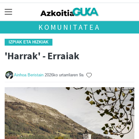
KOMUNITATEA
IZPIAK ETA HIZKIAK
'Harrak' - Erraiak
Ainhoa Beristain
2026ko urtarrilaren 9a