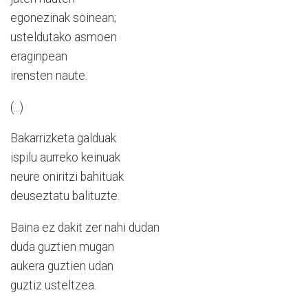
egonezinak soinean;
usteldutako asmoen
eraginpean
irensten naute.
(...)
Bakarrizketa galduak
ispilu aurreko keinuak
neure oniritzi bahituak
deuseztatu balituzte.
Baina ez dakit zer nahi dudan
duda guztien mugan
aukera guztien udan
guztiz usteltzea.