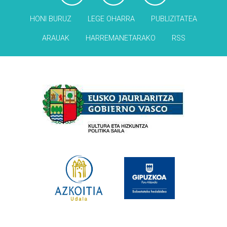
HONI BURUZ
LEGE OHARRA
PUBLIZITATEA
ARAUAK
HARREMANETARAKO
RSS
Babesleak