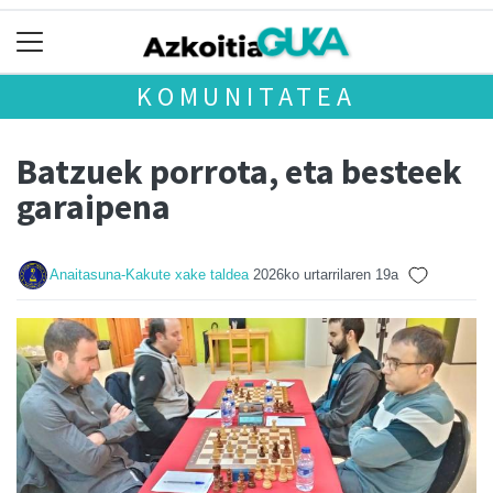
KOMUNITATEA
Batzuek porrota, eta besteek
garaipena
Anaitasuna-Kakute xake taldea
2026ko urtarrilaren 19a