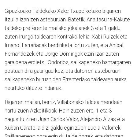
Gipuzkoako Taldekako Xake Txapelketako bigarren
itzulia izan zen asteburuan. Batetik, Anaitasuna-Kakute
taldeko preferente mailako jokalariek 3 eta 1 galdu
zuten Irungo taldearen kontrako lehia. Xabi Ruizek eta
Imanol Larrañagak berdinketa lortu zuten, eta Anibal
Fernandezek eta Jorge Domingok ezin izan zuten
garaipena erdietsi. Ondorioz, sailkapeneko hamargarren
postuan dira gaur-gaurkoz, eta datorren asteburuan
sailkapeneko buruan den Errenteriako taldearen aurka
neurtuko dituzte indarrak.
Bigarren mailan, berriz, Villabonako taldea mendean
hartu zuen Azkoitikoak. Hain zuzen ere, 1 eta 3
nagusitu ziren Juan Carlos Valor, Alejandro Alzas eta
Xuban Garate; aldiz, galdu egin zuen Lucia Valorrek.
Sailkapenean gora egin du talde horrek, eta datorren