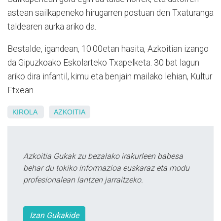
astean sailkapeneko hirugarren postuan den Txaturanga
taldearen aurka ariko da.
Bestalde, igandean, 10:00etan hasita, Azkoitian izango
da Gipuzkoako Eskolarteko Txapelketa. 30 bat lagun
ariko dira infantil, kimu eta benjain mailako lehian, Kultur
Etxean.
KIROLA
AZKOITIA
Azkoitia Gukak zu bezalako irakurleen babesa
behar du tokiko informazioa euskaraz eta modu
profesionalean lantzen jarraitzeko.
Izan Gukakide