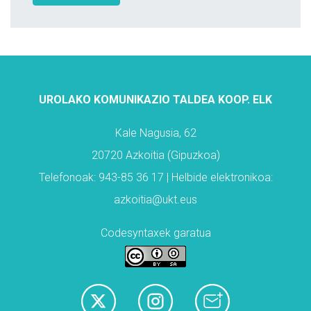
UROLAKO KOMUNIKAZIO TALDEA KOOP. ELK
Kale Nagusia, 62
20720 Azkoitia (Gipuzkoa)
Telefonoak: 943-85 36 17 | Helbide elektronikoa:
azkoitia@ukt.eus
Codesyntaxek garatua