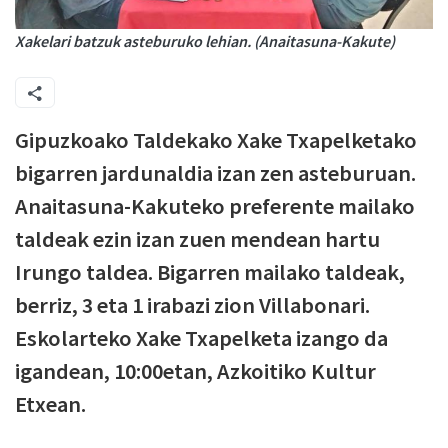
Xakelari batzuk asteburuko lehian. (Anaitasuna-Kakute)
Gipuzkoako Taldekako Xake Txapelketako
bigarren jardunaldia izan zen asteburuan.
Anaitasuna-Kakuteko preferente mailako
taldeak ezin izan zuen mendean hartu
Irungo taldea. Bigarren mailako taldeak,
berriz, 3 eta 1 irabazi zion Villabonari.
Eskolarteko Xake Txapelketa izango da
igandean, 10:00etan, Azkoitiko Kultur
Etxean.