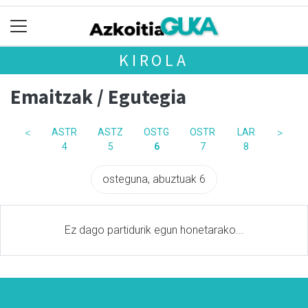
KIROLA
Emaitzak / Egutegia
<
ASTR
ASTZ
OSTG
OSTR
LAR
>
4
5
6
7
8
osteguna, abuztuak 6
Ez dago partidurik egun honetarako...