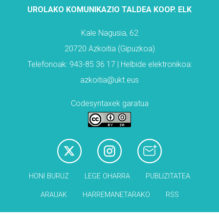
UROLAKO KOMUNIKAZIO TALDEA KOOP. ELK
Kale Nagusia, 62
20720 Azkoitia (Gipuzkoa)
Telefonoak: 943-85 36 17 | Helbide elektronikoa:
azkoitia@ukt.eus
Codesyntaxek garatua
HONI BURUZ
LEGE OHARRA
PUBLIZITATEA
ARAUAK
HARREMANETARAKO
RSS