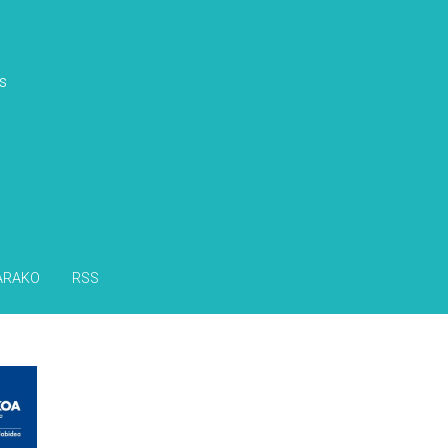
s
ARAKO
RSS