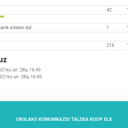
42
arrik edaten dut
1
216
uz
021ko urr. 28a, 16:49
2021ko urr. 28a, 16:49
UROLAKO KOMUNIKAZIO TALDEA KOOP. ELK