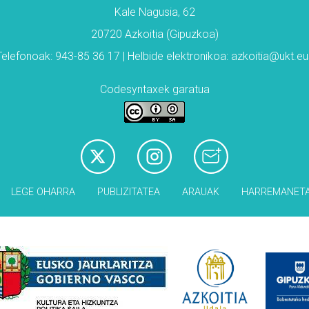
Kale Nagusia, 62
20720 Azkoitia (Gipuzkoa)
Telefonoak: 943-85 36 17 | Helbide elektronikoa: azkoitia@ukt.eu
Codesyntaxek garatua
LEGE OHARRA
PUBLIZITATEA
ARAUAK
HARREMANET
Babesleak