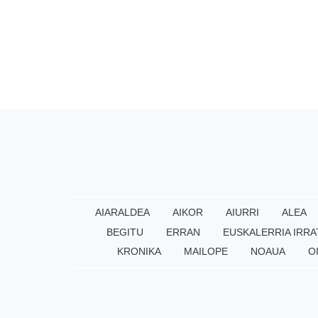
AIARALDEA
AIKOR
AIURRI
ALEA
BEGITU
ERRAN
EUSKALERRIA IRRA
KRONIKA
MAILOPE
NOAUA
O