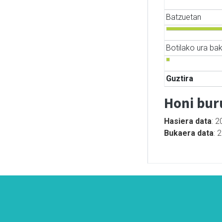
Batzuetan
Botilako ura bak
Guztira
Honi bur
Hasiera data
: 2
Bukaera data
: 