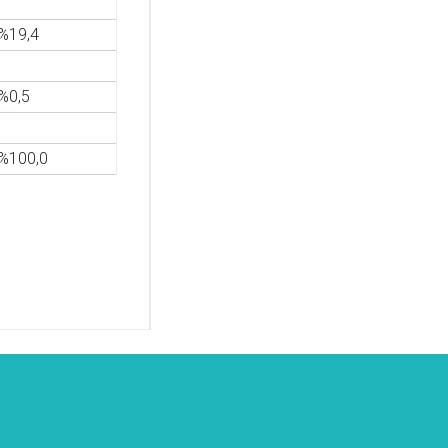
%19,4
%0,5
%100,0