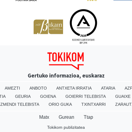
Gertuko informazioa, euskaraz
AMEZTI
ANBOTO
ANTXETA IRRATIA
ATARIA
AZP
TIA
GEURIA
GOIENA
GOIERRI TELEBISTA
GUAIXE
IZMENDI TELEBISTA
ORIO GUKA
TXINTXARRI
ZARAUT
Matx
Gurean
Ttap
Tokikom publizitatea