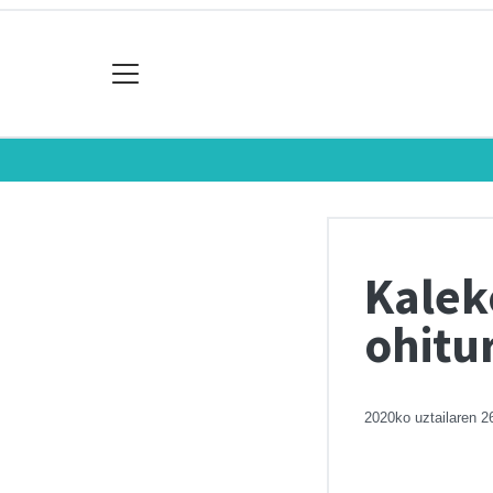
Kalek
ohitu
2020ko uztailaren 2
Chart