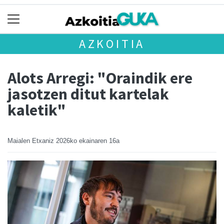
AZKOITIA
Alots Arregi: "Oraindik ere
jasotzen ditut kartelak
kaletik"
Maialen Etxaniz
2026ko ekainaren 16a