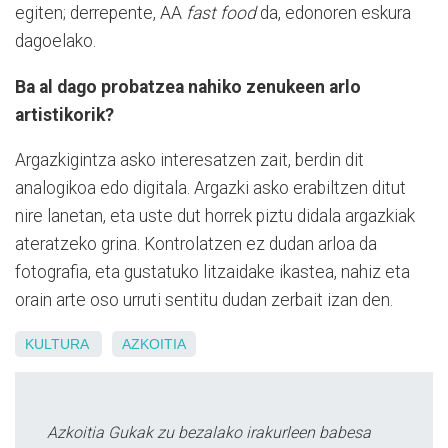
egiten; derrepente, AA
fast food
da, edonoren eskura
dagoelako.
Ba al dago probatzea nahiko zenukeen arlo
artistikorik?
Argazkigintza asko interesatzen zait, berdin dit
analogikoa edo digitala. Argazki asko erabiltzen ditut
nire lanetan, eta uste dut horrek piztu didala argazkiak
ateratzeko grina. Kontrolatzen ez dudan arloa da
fotografia, eta gustatuko litzaidake ikastea, nahiz eta
orain arte oso urruti sentitu dudan zerbait izan den.
KULTURA
AZKOITIA
Azkoitia Gukak zu bezalako irakurleen babesa