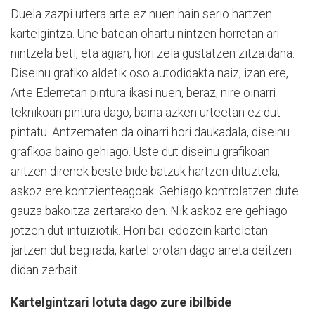
Duela zazpi urtera arte ez nuen hain serio hartzen
kartelgintza. Une batean ohartu nintzen horretan ari
nintzela beti, eta agian, hori zela gustatzen zitzaidana.
Diseinu grafiko aldetik oso autodidakta naiz; izan ere,
Arte Ederretan pintura ikasi nuen, beraz, nire oinarri
teknikoan pintura dago, baina azken urteetan ez dut
pintatu. Antzematen da oinarri hori daukadala, diseinu
grafikoa baino gehiago. Uste dut diseinu grafikoan
aritzen direnek beste bide batzuk hartzen dituztela,
askoz ere kontzienteagoak. Gehiago kontrolatzen dute
gauza bakoitza zertarako den. Nik askoz ere gehiago
jotzen dut intuiziotik. Hori bai: edozein karteletan
jartzen dut begirada, kartel orotan dago arreta deitzen
didan zerbait.
Kartelgintzari lotuta dago zure ibilbide