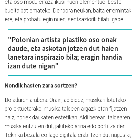
eta oso modu erraza ikusi nuen elementuei beste
buelta bat emateko. Denbora neukan, baita erremintak
ere, eta probatu egin nuen, sentsaziorik bilatu gabe.
"Polonian artista plastiko oso onak
daude, eta askotan jotzen dut haien
lanetara inspirazio bila; eragin handia
izan dute nigan"
Nondik hasten zara sortzen?
Boladaren arabera. Orain, adibidez, musikari lotutako
proiektuetarako, musika taldeen argazkietan fijatzen
naiz, horiek daukaten estetikan. Aldi berean, taldearen
musika entzuten dut, jakiteko arina edo bortitza den.
Teknika bezala collage digitala erabiltzen dut nagusiki,