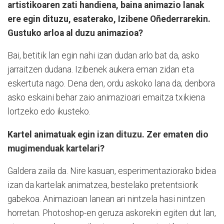
artistikoaren zati handiena, baina animazio lanak
ere egin dituzu, esaterako, Izibene Oñederrarekin.
Gustuko arloa al duzu animazioa?
Bai, betitik lan egin nahi izan dudan arlo bat da, asko
jarraitzen dudana. Izibenek aukera eman zidan eta
eskertuta nago. Dena den, ordu askoko lana da; denbora
asko eskaini behar zaio animazioari emaitza txikiena
lortzeko edo ikusteko.
Kartel animatuak egin izan dituzu. Zer ematen dio
mugimenduak kartelari?
Galdera zaila da. Nire kasuan, esperimentaziorako bidea
izan da kartelak animatzea, bestelako pretentsiorik
gabekoa. Animazioan lanean ari nintzela hasi nintzen
horretan. Photoshop-en geruza askorekin egiten dut lan,