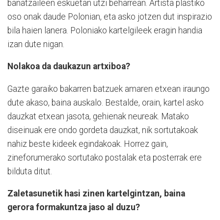
banatzaileen eskuetan utzi beharrean. Artista plastiko
oso onak daude Polonian, eta asko jotzen dut inspirazio
bila haien lanera. Poloniako kartelgileek eragin handia
izan dute nigan.
Nolakoa da daukazun artxiboa?
Gazte garaiko bakarren batzuek amaren etxean iraungo
dute akaso, baina auskalo. Bestalde, orain, kartel asko
dauzkat etxean jasota, gehienak neureak. Matako
diseinuak ere ondo gordeta dauzkat, nik sortutakoak
nahiz beste kideek egindakoak. Horrez gain,
zineforumerako sortutako postalak eta posterrak ere
bilduta ditut.
Zaletasunetik hasi zinen kartelgintzan, baina
gerora formakuntza jaso al duzu?