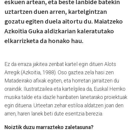
eskuen artean, eta beste lanbide batekin
uztartzen duen arren, kartelgintzan
gozatu egiten duela aitortu du. Maiatzeko
Azkoitia Guka aldizkarian kaleratutako
elkarrizketa da honako hau.
Ez da erraza jakitea zenbat kartel egin dituen Alots
Arregik (Azkoitia, 1988). Oso gaztea zela hasi zen
Matadeirako afixak egiten, eta horretan jarraitzen du
oraindik. Ilustratzailea eta kartelgilea da, Euskal Herriko
musika talde eta idazle hainbaten lanetarako proiektuak
egin dituena. Urteetan zehar estiloa aldatzen joan den
arren, haren lanek beti dute esentzia berezia.
Noiztik duzu marrazteko zaletasuna?