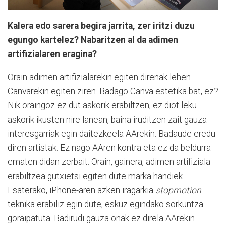
Kalera edo sarera begira jarrita, zer iritzi duzu
egungo kartelez? Nabaritzen al da adimen
artifizialaren eragina?
Orain adimen artifizialarekin egiten direnak lehen
Canvarekin egiten ziren. Badago Canva estetika bat, ez?
Nik oraingoz ez dut askorik erabiltzen, ez diot leku
askorik ikusten nire lanean, baina iruditzen zait gauza
interesgarriak egin daitezkeela AArekin. Badaude eredu
diren artistak. Ez nago AAren kontra eta ez da beldurra
ematen didan zerbait. Orain, gainera, adimen artifiziala
erabiltzea gutxietsi egiten dute marka handiek.
Esaterako, iPhone-aren azken iragarkia
stopmotion
teknika erabiliz egin dute, eskuz egindako sorkuntza
goraipatuta. Badirudi gauza onak ez direla AArekin