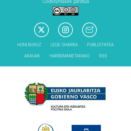
Codesyntaxek garatua
HONI BURUZ
LEGE OHARRA
PUBLIZITATEA
ARAUAK
HARREMANETARAKO
RSS
Babesleak