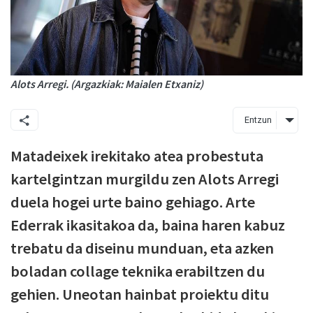
Alots Arregi. (Argazkiak: Maialen Etxaniz)
Entzun
Matadeixek irekitako atea probestuta
kartelgintzan murgildu zen Alots Arregi
duela hogei urte baino gehiago. Arte
Ederrak ikasitakoa da, baina haren kabuz
trebatu da diseinu munduan, eta azken
boladan collage teknika erabiltzen du
gehien. Uneotan hainbat proiektu ditu