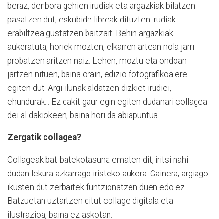
beraz, denbora gehien irudiak eta argazkiak bilatzen
pasatzen dut, eskubide libreak dituzten irudiak
erabiltzea gustatzen baitzait. Behin argazkiak
aukeratuta, horiek mozten, elkarren artean nola jarri
probatzen aritzen naiz. Lehen, moztu eta ondoan
jartzen nituen, baina orain, edizio fotografikoa ere
egiten dut. Argi-ilunak aldatzen dizkiet irudiei,
ehundurak... Ez dakit gaur egin egiten dudanari collagea
dei al dakiokeen, baina hori da abiapuntua.
Zergatik collagea?
Collageak bat-batekotasuna ematen dit, iritsi nahi
dudan lekura azkarrago iristeko aukera. Gainera, argiago
ikusten dut zerbaitek funtzionatzen duen edo ez.
Batzuetan uztartzen ditut collage digitala eta
ilustrazioa, baina ez askotan.