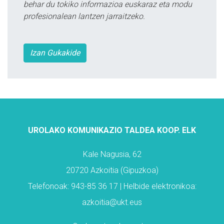
behar du tokiko informazioa euskaraz eta modu
profesionalean lantzen jarraitzeko.
Izan Gukakide
UROLAKO KOMUNIKAZIO TALDEA KOOP. ELK
Kale Nagusia, 62
20720 Azkoitia (Gipuzkoa)
Telefonoak: 943-85 36 17 | Helbide elektronikoa:
azkoitia@ukt.eus