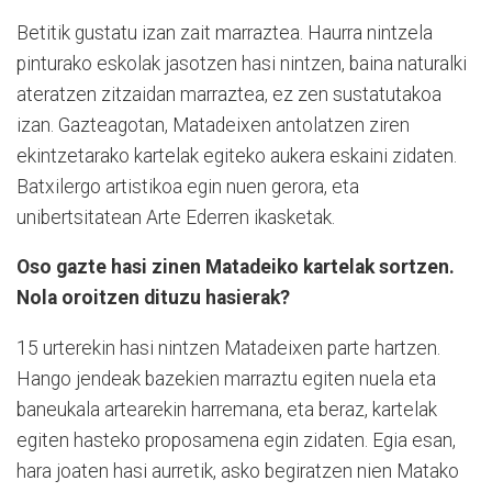
Betitik gustatu izan zait marraztea. Haurra nintzela
pinturako eskolak jasotzen hasi nintzen, baina naturalki
ateratzen zitzaidan marraztea, ez zen sustatutakoa
izan. Gazteagotan, Matadeixen antolatzen ziren
ekintzetarako kartelak egiteko aukera eskaini zidaten.
Batxilergo artistikoa egin nuen gerora, eta
unibertsitatean Arte Ederren ikasketak.
Oso gazte hasi zinen Matadeiko kartelak sortzen.
Nola oroitzen dituzu hasierak?
15 urterekin hasi nintzen Matadeixen parte hartzen.
Hango jendeak bazekien marraztu egiten nuela eta
baneukala artearekin harremana, eta beraz, kartelak
egiten hasteko proposamena egin zidaten. Egia esan,
hara joaten hasi aurretik, asko begiratzen nien Matako