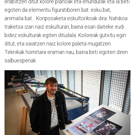
erabiltzen ditut kolore planoak eta ehundurak eta ia beti
egoten da elementu figuratiboren bat: esku bat,
animalia bat... Konposaketa eskultorikoak dira. Nahikoa
traketsa izan naiz eskulturan, baina esan daiteke irudi
bidez eskulturak egiten ditudala. Koloreak gutxitu egin
ditut, eta saiatzen naiz kolore paleta mugatzen.
Teknikak horretara eraman nau, baina beti egoten diren
salbuespenak.