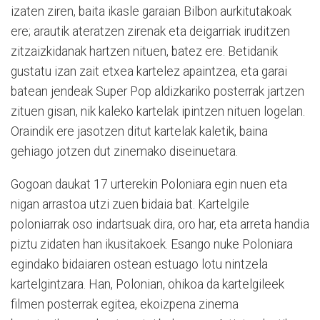
izaten ziren, baita ikasle garaian Bilbon aurkitutakoak
ere; arautik ateratzen zirenak eta deigarriak iruditzen
zitzaizkidanak hartzen nituen, batez ere. Betidanik
gustatu izan zait etxea kartelez apaintzea, eta garai
batean jendeak Super Pop aldizkariko posterrak jartzen
zituen gisan, nik kaleko kartelak ipintzen nituen logelan.
Oraindik ere jasotzen ditut kartelak kaletik, baina
gehiago jotzen dut zinemako diseinuetara.
Gogoan daukat 17 urterekin Poloniara egin nuen eta
nigan arrastoa utzi zuen bidaia bat. Kartelgile
poloniarrak oso indartsuak dira, oro har, eta arreta handia
piztu zidaten han ikusitakoek. Esango nuke Poloniara
egindako bidaiaren ostean estuago lotu nintzela
kartelgintzara. Han, Polonian, ohikoa da kartelgileek
filmen posterrak egitea, ekoizpena zinema