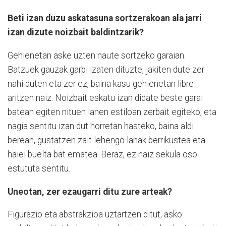
Beti izan duzu askatasuna sortzerakoan ala jarri
izan dizute noizbait baldintzarik?
Gehienetan aske uzten naute sortzeko garaian.
Batzuek gauzak garbi izaten dituzte, jakiten dute zer
nahi duten eta zer ez, baina kasu gehienetan libre
aritzen naiz. Noizbait eskatu izan didate beste garai
batean egiten nituen lanen estiloan zerbait egiteko, eta
nagia sentitu izan dut horretan hasteko, baina aldi
berean, gustatzen zait lehengo lanak berrikustea eta
haiei buelta bat ematea. Beraz, ez naiz sekula oso
estututa sentitu.
Uneotan, zer ezaugarri ditu zure arteak?
Figurazio eta abstrakzioa uztartzen ditut, asko