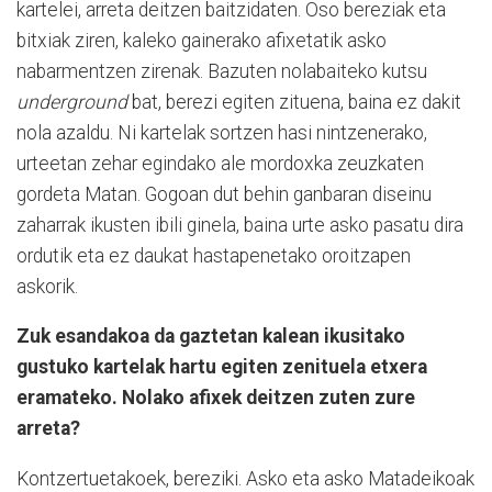
kartelei, arreta deitzen baitzidaten. Oso bereziak eta
bitxiak ziren, kaleko gainerako afixetatik asko
nabarmentzen zirenak. Bazuten nolabaiteko kutsu
underground
bat, berezi egiten zituena, baina ez dakit
nola azaldu. Ni kartelak sortzen hasi nintzenerako,
urteetan zehar egindako ale mordoxka zeuzkaten
gordeta Matan. Gogoan dut behin ganbaran diseinu
zaharrak ikusten ibili ginela, baina urte asko pasatu dira
ordutik eta ez daukat hastapenetako oroitzapen
askorik.
Zuk esandakoa da gaztetan kalean ikusitako
gustuko kartelak hartu egiten zenituela etxera
eramateko. Nolako afixek deitzen zuten zure
arreta?
Kontzertuetakoek, bereziki. Asko eta asko Matadeikoak