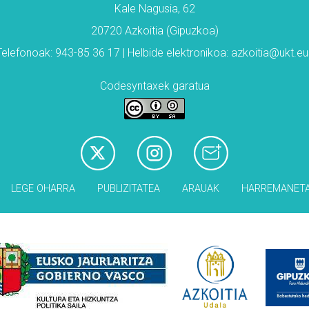
Kale Nagusia, 62
20720 Azkoitia (Gipuzkoa)
Telefonoak: 943-85 36 17 | Helbide elektronikoa: azkoitia@ukt.eu
Codesyntaxek garatua
LEGE OHARRA
PUBLIZITATEA
ARAUAK
HARREMANET
Babesleak