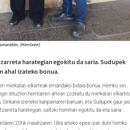
unarekin. (Herrixen)
zarreta harategian egokitu da saria. Sudupek
in ahal izateko bonua.
xen merkatari elkarteak emandako bidaia bonua. Herriko sei
gin dituzten herritarren artean zozkatu du merkatari elkarte
a, Ginkana izeneko kanpainaren barruan, eta Sudupek gaur ja
zarreta harategian, saltoki horretan egokitu da-eta saria.
rilaren 20tik maiatzaren 18ra arteko epea izan dute herriko