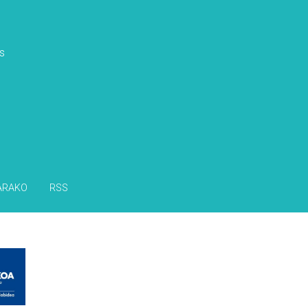
s
ARAKO
RSS