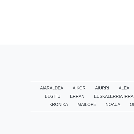
AIARALDEA
AIKOR
AIURRI
ALEA
BEGITU
ERRAN
EUSKALERRIA IRRA
KRONIKA
MAILOPE
NOAUA
O