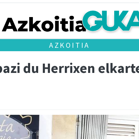
AZKOITIA
azi du Herrixen elkart