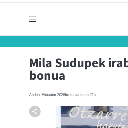
Mila Sudupek irab
bonua
Andoni Elduaien
2026ko maiatzaren 21a