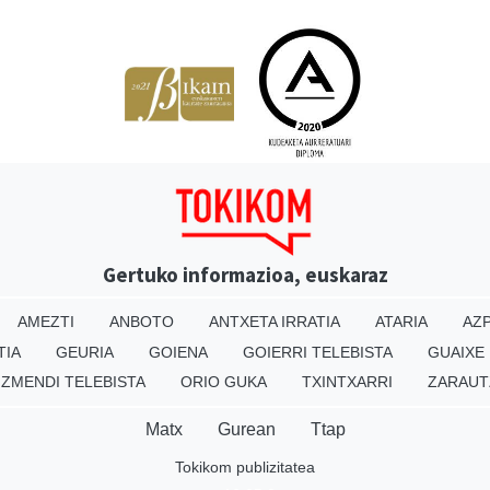
Gertuko informazioa, euskaraz
AMEZTI
ANBOTO
ANTXETA IRRATIA
ATARIA
AZP
TIA
GEURIA
GOIENA
GOIERRI TELEBISTA
GUAIXE
IZMENDI TELEBISTA
ORIO GUKA
TXINTXARRI
ZARAUT
Matx
Gurean
Ttap
Tokikom publizitatea