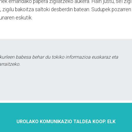
nek emandako papera zigilatzeko aukera. Hain justu, sei zigi
ek, zigilu bakoitza saltoki desberdin batean. Sudupek pozarren
dunaren eskutik.
kurleen babesa behar du tokiko informazioa euskaraz eta
rraitzeko.
UROLAKO KOMUNIKAZIO TALDEA KOOP. ELK