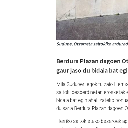
Sudupe, Otzarreta saltokiko ardurad
Berdura Plazan dagoen Ot
gaur jaso du bidaia bat eg
Mila Suduperi egokitu zaio Herri
saltoki desberdinetan erosketak e
bidaia bat egin ahal izateko bonu
du saria Berdura Plazan dagoen Ot
Herriko saltokietako bezeroek api