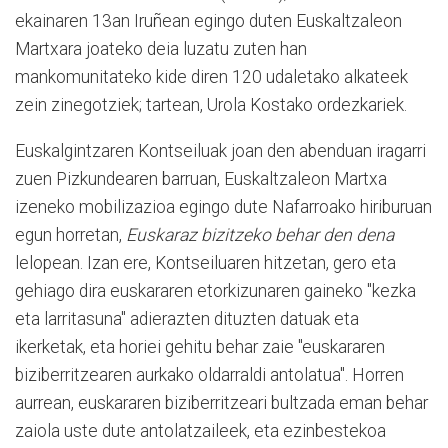
ekainaren 13an Iruñean egingo duten Euskaltzaleon
Martxara joateko deia luzatu zuten han
mankomunitateko kide diren 120 udaletako alkateek
zein zinegotziek; tartean, Urola Kostako ordezkariek.
Euskalgintzaren Kontseiluak joan den abenduan iragarri
zuen Pizkundearen barruan, Euskaltzaleon Martxa
izeneko mobilizazioa egingo dute Nafarroako hiriburuan
egun horretan,
Euskaraz bizitzeko behar den dena
lelopean. Izan ere, Kontseiluaren hitzetan, gero eta
gehiago dira euskararen etorkizunaren gaineko "kezka
eta larritasuna" adierazten dituzten datuak eta
ikerketak, eta horiei gehitu behar zaie "euskararen
biziberritzearen aurkako oldarraldi antolatua". Horren
aurrean, euskararen biziberritzeari bultzada eman behar
zaiola uste dute antolatzaileek, eta ezinbestekoa