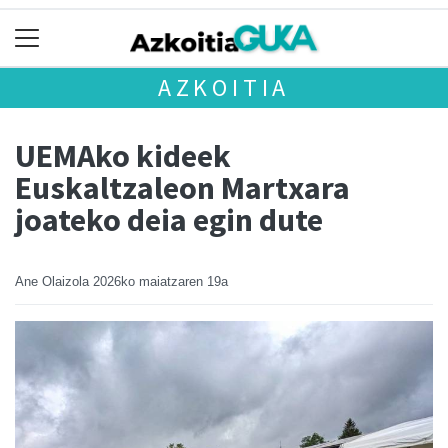
AZKOITIA
UEMAko kideek
Euskaltzaleon Martxara
joateko deia egin dute
Ane Olaizola
2026ko maiatzaren 19a