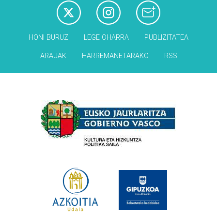
HONI BURUZ
LEGE OHARRA
PUBLIZITATEA
ARAUAK
HARREMANETARAKO
RSS
Babesleak