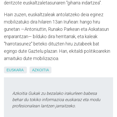
deritzote euskaltzaletasunaren "giharra indartzea".
Hain zuzen, euskaltzaleak antolatzeko deia eginez
mobilizatuko dira hilaren 13an Iruñean: hango hiru
gunetan —Antoniuttin, Runako Parkean eta Askatasun
enparantzan— bilduko dira herritarrak, eta kaleak
"harrotasunez" beteko dituzten hiru zutabeek bat
egingo dute Gaztelu plazan. Han, ekitaldi politikoarekin
amaituko dute mobilizazioa.
EUSKARA
AZKOITIA
Azkoitia Gukak zu bezalako irakurleen babesa
behar du tokiko informazioa euskaraz eta modu
profesionalean lantzen jarraitzeko.