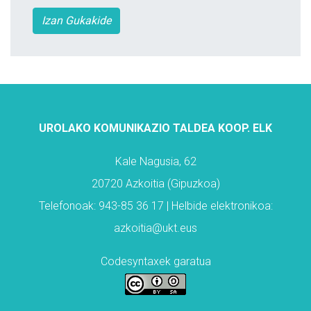
Izan Gukakide
UROLAKO KOMUNIKAZIO TALDEA KOOP. ELK
Kale Nagusia, 62
20720 Azkoitia (Gipuzkoa)
Telefonoak: 943-85 36 17 | Helbide elektronikoa:
azkoitia@ukt.eus
Codesyntaxek garatua