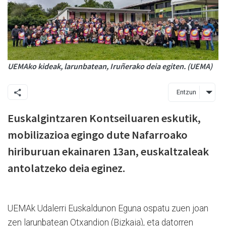
UEMAko kideak, larunbatean, Iruñerako deia egiten. (UEMA)
Entzun
Euskalgintzaren Kontseiluaren eskutik
,
mobilizazioa egingo dute Nafarroako
hiriburuan ekainaren 13an, euskaltzaleak
antolatzeko deia eginez.
UEMAk Udalerri Euskaldunon Eguna ospatu zuen joan
zen larunbatean Otxandion (Bizkaia), eta datorren