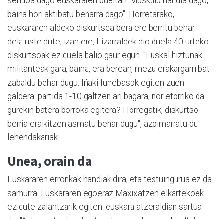
sendoa dago euskararen bueltan. Muskulu handia dago,
baina hori aktibatu beharra dago". Horretarako,
euskararen aldeko diskurtsoa bera ere berritu behar
dela uste dute; izan ere, Lizarraldek dio duela 40 urteko
diskurtsoak ez duela balio gaur egun. "Euskal hiztunak
militanteak gara, baina, era berean, mezu erakargarri bat
zabaldu behar dugu. Iñaki Iurrebasok egiten zuen
galdera: partida 1-10 galtzen ari bagara, nor etorriko da
gurekin batera borroka egitera? Horregatik, diskurtso
berria eraikitzen asmatu behar dugu", azpimarratu du
lehendakariak.
Unea, orain da
Euskararen erronkak handiak dira, eta testuingurua ez da
samurra. Euskararen egoeraz Maxixatzen elkartekoek
ez dute zalantzarik egiten: euskara atzeraldian sartua