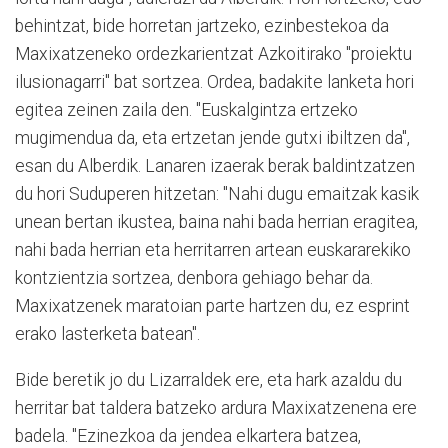
behintzat, bide horretan jartzeko, ezinbestekoa da
Maxixatzeneko ordezkarientzat Azkoitirako "proiektu
ilusionagarri" bat sortzea. Ordea, badakite lanketa hori
egitea zeinen zaila den. "Euskalgintza ertzeko
mugimendua da, eta ertzetan jende gutxi ibiltzen da",
esan du Alberdik. Lanaren izaerak berak baldintzatzen
du hori Suduperen hitzetan: "Nahi dugu emaitzak kasik
unean bertan ikustea, baina nahi bada herrian eragitea,
nahi bada herrian eta herritarren artean euskararekiko
kontzientzia sortzea, denbora gehiago behar da.
Maxixatzenek maratoian parte hartzen du, ez esprint
erako lasterketa batean".
Bide beretik jo du Lizarraldek ere, eta hark azaldu du
herritar bat taldera batzeko ardura Maxixatzenena ere
badela. "Ezinezkoa da jendea elkartera batzea,