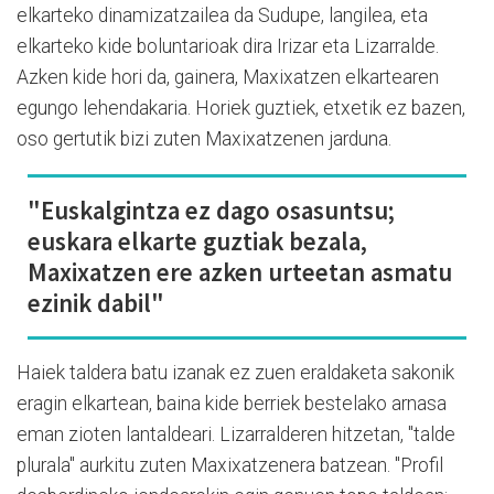
elkarteko dinamizatzailea da Sudupe, langilea, eta
elkarteko kide boluntarioak dira Irizar eta Lizarralde.
Azken kide hori da, gainera, Maxixatzen elkartearen
egungo lehendakaria. Horiek guztiek, etxetik ez bazen,
oso gertutik bizi zuten Maxixatzenen jarduna.
"Euskalgintza ez dago osasuntsu;
euskara elkarte guztiak bezala,
Maxixatzen ere azken urteetan asmatu
ezinik dabil"
Haiek taldera batu izanak ez zuen eraldaketa sakonik
eragin elkartean, baina kide berriek bestelako arnasa
eman zioten lantaldeari. Lizarralderen hitzetan, "talde
plurala" aurkitu zuten Maxixatzenera batzean. "Profil