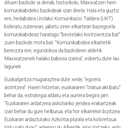
dituen bazkide ia denak, historikoki, Maxixatzen herri
komunikabideko bazkideak izan direla. Hala eta guztiz
ere, hedabidea Urolako Komunikazio Taldera (UKT)
bideratu zutenean, jabetu ziren elkartean bazegoela
komunikabideaz haratago "bestelako kontzientzia bat"
zuen bazkide mota bat. "Komunikabidea elkartetik
bereizita ere, egundokoa da bazkideen aldetik
Maxixatzenek halako babesa izatea", eskertu dute lau
lagunek.
Euskalgintza mugiaraztea dute xede, "egoera
astintzea". Haien hitzetan, euskararen "olatua aktibatu"
behar da, estrategia aldatu eta aurrera begira jarri.
"Euskararen ardatzera askotariko jendea erakartzeak
izan behar du gure helburua, eta hor elkarrekin bizitzea.
Euskaran ardaztutako Azkoitia plurala eta koloretsua
lortu nahi dugu", adierazi du Alberdik. Hori lortzeko, edo