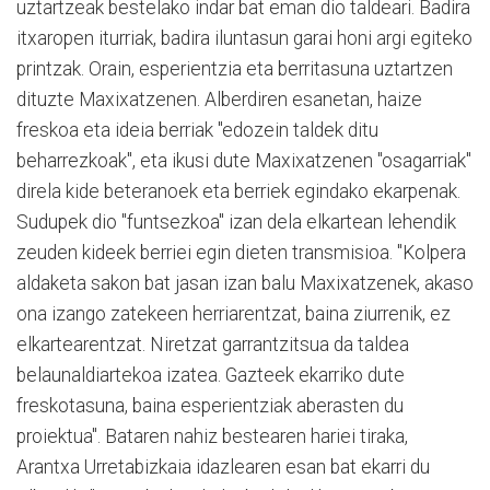
uztartzeak bestelako indar bat eman dio taldeari. Badira
itxaropen iturriak, badira iluntasun garai honi argi egiteko
printzak. Orain, esperientzia eta berritasuna uztartzen
dituzte Maxixatzenen. Alberdiren esanetan, haize
freskoa eta ideia berriak "edozein taldek ditu
beharrezkoak", eta ikusi dute Maxixatzenen "osagarriak"
direla kide beteranoek eta berriek egindako ekarpenak.
Sudupek dio "funtsezkoa" izan dela elkartean lehendik
zeuden kideek berriei egin dieten transmisioa. "Kolpera
aldaketa sakon bat jasan izan balu Maxixatzenek, akaso
ona izango zatekeen herriarentzat, baina ziurrenik, ez
elkartearentzat. Niretzat garrantzitsua da taldea
belaunaldiartekoa izatea. Gazteek ekarriko dute
freskotasuna, baina esperientziak aberasten du
proiektua". Bataren nahiz bestearen hariei tiraka,
Arantxa Urretabizkaia idazlearen esan bat ekarri du