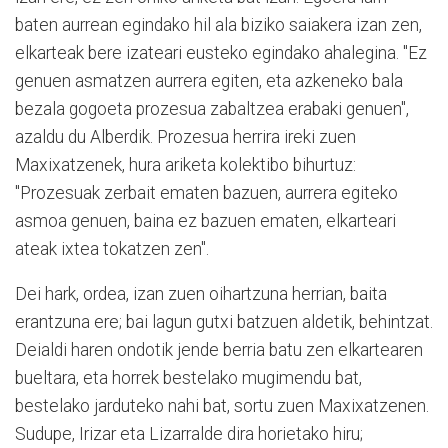
baten aurrean egindako hil ala biziko saiakera izan zen,
elkarteak bere izateari eusteko egindako ahalegina. "Ez
genuen asmatzen aurrera egiten, eta azkeneko bala
bezala gogoeta prozesua zabaltzea erabaki genuen",
azaldu du Alberdik. Prozesua herrira ireki zuen
Maxixatzenek, hura ariketa kolektibo bihurtuz:
"Prozesuak zerbait ematen bazuen, aurrera egiteko
asmoa genuen, baina ez bazuen ematen, elkarteari
ateak ixtea tokatzen zen".
Dei hark, ordea, izan zuen oihartzuna herrian, baita
erantzuna ere; bai lagun gutxi batzuen aldetik, behintzat.
Deialdi haren ondotik jende berria batu zen elkartearen
bueltara, eta horrek bestelako mugimendu bat,
bestelako jarduteko nahi bat, sortu zuen Maxixatzenen.
Sudupe, Irizar eta Lizarralde dira horietako hiru;