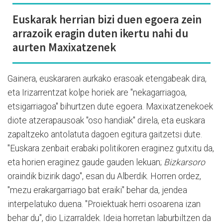
Euskarak herrian bizi duen egoera zein
arrazoik eragin duten ikertu nahi du
aurten Maxixatzenek
Gainera, euskararen aurkako erasoak etengabeak dira,
eta Irizarrentzat kolpe horiek are "nekagarriagoa,
etsigarriagoa" bihurtzen dute egoera. Maxixatzenekoek
diote atzerapausoak "oso handiak" direla, eta euskara
zapaltzeko antolatuta dagoen egitura gaitzetsi dute.
"Euskara zenbait erabaki politikoren eraginez gutxitu da,
eta horien eraginez gaude gauden lekuan;
Bizkarsoro
oraindik bizirik dago", esan du Alberdik. Horren ordez,
"mezu erakargarriago bat eraiki" behar da, jendea
interpelatuko duena. "Proiektuak herri osoarena izan
behar du", dio Lizarraldek. Ideia horretan laburbiltzen da