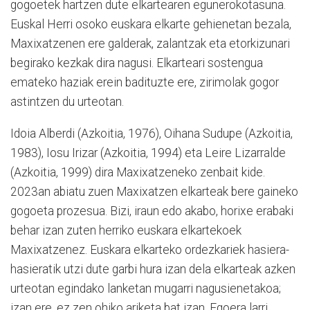
gogoetek hartzen dute elkartearen egunerokotasuna.
Euskal Herri osoko euskara elkarte gehienetan bezala,
Maxixatzenen ere galderak, zalantzak eta etorkizunari
begirako kezkak dira nagusi. Elkarteari sostengua
emateko haziak erein badituzte ere, zirimolak gogor
astintzen du urteotan.
Idoia Alberdi (Azkoitia, 1976), Oihana Sudupe (Azkoitia,
1983), Iosu Irizar (Azkoitia, 1994) eta Leire Lizarralde
(Azkoitia, 1999) dira Maxixatzeneko zenbait kide.
2023an abiatu zuen Maxixatzen elkarteak bere gaineko
gogoeta prozesua. Bizi, iraun edo akabo, horixe erabaki
behar izan zuten herriko euskara elkartekoek
Maxixatzenez. Euskara elkarteko ordezkariek hasiera-
hasieratik utzi dute garbi hura izan dela elkarteak azken
urteotan egindako lanketan mugarri nagusienetakoa;
izan ere, ez zen ohiko ariketa bat izan. Egoera larri