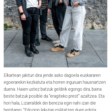
Elkartean jakitun dira jende asko dagoela euskararen
egoerarekin kezkatuta eta horren inguruan hausnartzen
duena. Haien ustez batzuk geldirik egongo dira, baina
beste batzuk posible da "eragiteko prest" azaltzea. Eta
hori hala, Lizarraldek dei berezia egin nahi izan die
herritarrei: "Edozein lekutan militatzen duen edota