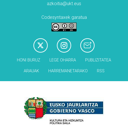
azkoitia@ukt.eus
Codesyntaxek garatua
HONI BURUZ
LEGE OHARRA
PUBLIZITATEA
ARAUAK
HARREMANETARAKO
RSS
Babesleak