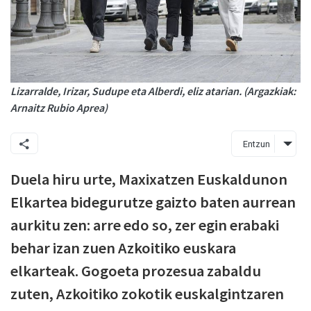
Lizarralde, Irizar, Sudupe eta Alberdi, eliz atarian. (Argazkiak:
Arnaitz Rubio Aprea)
Entzun
Duela hiru urte, Maxixatzen Euskaldunon
Elkartea bidegurutze gaizto baten aurrean
aurkitu zen: arre edo so, zer egin erabaki
behar izan zuen Azkoitiko euskara
elkarteak. Gogoeta prozesua zabaldu
zuten, Azkoitiko zokotik euskalgintzaren