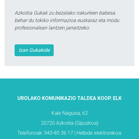
Azkoitia Gukak zu bezalako irakurleen babesa
behar du tokiko informazioa euskaraz eta modu
profesionalean lantzen jarraitzeko.
Izan Gukakide
UROLAKO KOMUNIKAZIO TALDEA KOOP. ELK
Kale Nagusia, 62
20720 Azkoitia (Gipuzkoa)
Telefonoak: 943-85 36 17 | Helbide elektronikoa: