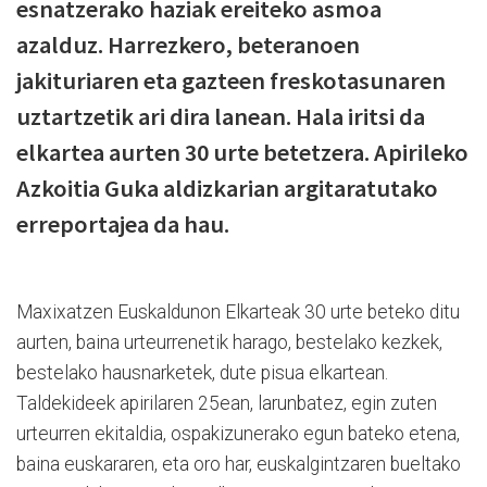
esnatzerako haziak ereiteko asmoa
azalduz. Harrezkero, beteranoen
jakituriaren eta gazteen freskotasunaren
uztartzetik ari dira lanean. Hala iritsi da
elkartea aurten 30 urte betetzera. Apirileko
Azkoitia Guka aldizkarian argitaratutako
erreportajea da hau.
Maxixatzen Euskaldunon Elkarteak 30 urte beteko ditu
aurten, baina urteurrenetik harago, bestelako kezkek,
bestelako hausnarketek, dute pisua elkartean.
Taldekideek apirilaren 25ean, larunbatez, egin zuten
urteurren ekitaldia, ospakizunerako egun bateko etena,
baina euskararen, eta oro har, euskalgintzaren bueltako