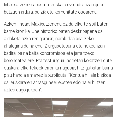
Maxixatzenen apustua: euskara ez dadila izan gutxi
batzuen ardura, baizik eta komunitate osoarena.
Azken finean, Maxixatzenena ez da elkarte soil baten
barne kronika. Une historiko baten deskribapena da:
aldaketa azkarren garaian, norabidea bilatzeko
ahalegina da haiena. Ziurgabetasuna eta nekea izan
badira, baina baita konpromisoa eta jarraitzeko
borondatea ere. Eta testuinguru horretan kokatzen dute
euskara elkartekoek erronka nagusia, hitz gutxitan baina
pisu handia emanez laburbilduta: "Kontua hil ala bizikoa
da; euskararen arnasguneei eustea edo haiei hiltzen
uztea dago jokoan".