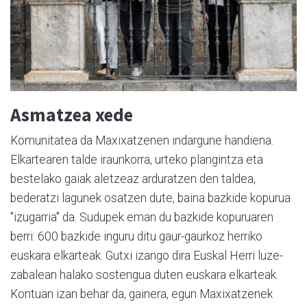
Asmatzea xede
Komunitatea da Maxixatzenen indargune handiena.
Elkartearen talde iraunkorra, urteko plangintza eta
bestelako gaiak aletzeaz arduratzen den taldea,
bederatzi lagunek osatzen dute, baina bazkide kopurua
"izugarria" da. Sudupek eman du bazkide kopuruaren
berri: 600 bazkide inguru ditu gaur-gaurkoz herriko
euskara elkarteak. Gutxi izango dira Euskal Herri luze-
zabalean halako sostengua duten euskara elkarteak.
Kontuan izan behar da, gainera, egun Maxixatzenek