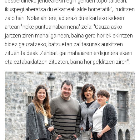
desberdineko jendearekin egin genuen topo taldean;
ikuspegi aberatsa du elkarteak alde horretatik", iruditzen
zaio hari. Nolanahi ere, adierazi du elkarteko kideen
artean "neke puntua nabarmena" zela. "Gauza asko
jartzen ziren mahai gainean, baina gero horiek ekintzen
bidez gauzatzeko, batzuetan zailtasunak aurkitzen
zituen taldeak. Zenbait gai mahaiaren erdigunera ekarri
eta eztabaidatzen zituzten, baina hor gelditzen ziren".