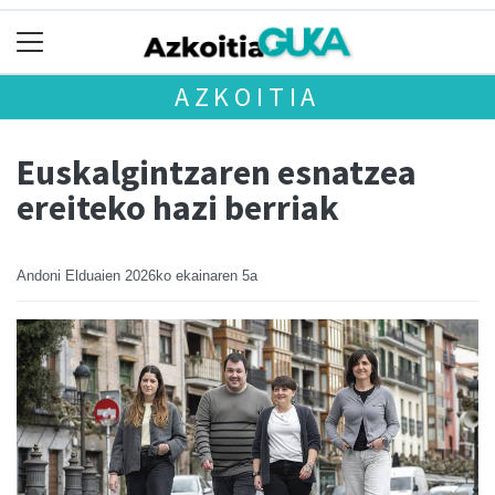
AZKOITIA
Euskalgintzaren esnatzea
ereiteko hazi berriak
Andoni Elduaien
2026ko ekainaren 5a