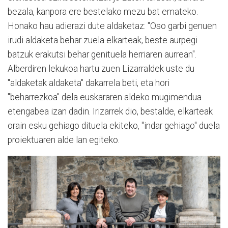
bezala, kanpora ere bestelako mezu bat emateko.
Honako hau adierazi dute aldaketaz: "Oso garbi genuen
irudi aldaketa behar zuela elkarteak, beste aurpegi
batzuk erakutsi behar genituela herriaren aurrean".
Alberdiren lekukoa hartu zuen Lizarraldek uste du
"aldaketak aldaketa" dakarrela beti, eta hori
"beharrezkoa" dela euskararen aldeko mugimendua
etengabea izan dadin. Irizarrek dio, bestalde, elkarteak
orain esku gehiago dituela ekiteko, "indar gehiago" duela
proiektuaren alde lan egiteko.