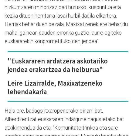
hizkuntzaren minorizazioari buruzko ikuspuntua eta
kezka dituen herritarra lasai hurbil dadila elkartera.
Herriak behar duen bezala, Maxixatzenek ere behar du
mahai gainean dauden erronka guztiei aurre egiteko
euskararekin konprometituko den jendea".
"Euskararen ardatzera askotariko
jendea erakartzea da helburua"
Leire Lizarralde, Maxixatzeneko
lehendakaria
Hala ere, badago itxaropenerako oinarri bat,
Alberdirentzat euskararen indargune nagusietako bat
atxikimendua da eta: "Komunitate trinkoa eta sare