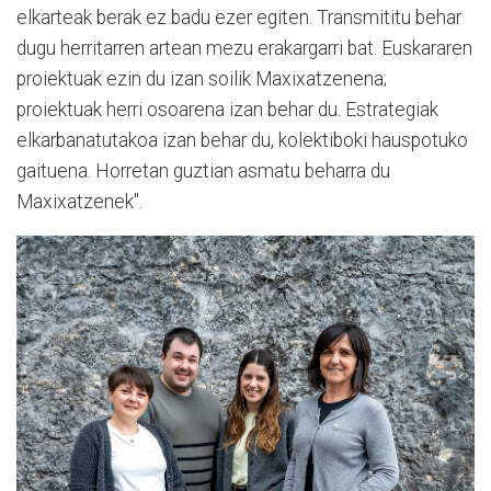
elkarteak berak ez badu ezer egiten. Transmititu behar
dugu herritarren artean mezu erakargarri bat. Euskararen
proiektuak ezin du izan soilik Maxixatzenena;
proiektuak herri osoarena izan behar du. Estrategiak
elkarbanatutakoa izan behar du, kolektiboki hauspotuko
gaituena. Horretan guztian asmatu beharra du
Maxixatzenek".