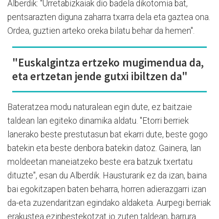
Alberdik: "Urretabizkaiak dio badela dikotomia bat,
pentsarazten diguna zaharra txarra dela eta gaztea ona.
Ordea, guztien arteko oreka bilatu behar da hemen".
"Euskalgintza ertzeko mugimendua da,
eta ertzetan jende gutxi ibiltzen da"
Bateratzea modu naturalean egin dute, ez baitzaie
taldean lan egiteko dinamika aldatu. "Etorri berriek
lanerako beste prestutasun bat ekarri dute, beste gogo
batekin eta beste denbora batekin datoz. Gainera, lan
moldeetan maneiatzeko beste era batzuk txertatu
dituzte", esan du Alberdik. Hausturarik ez da izan, baina
bai egokitzapen baten beharra, horren adierazgarri izan
da-eta zuzendaritzan egindako aldaketa. Aurpegi berriak
erakustea ezinbestekotzat jo zuten taldean, barrura