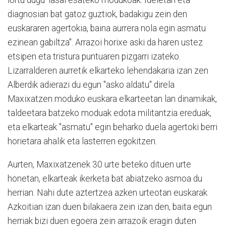
diagnosian bat gatoz guztiok, badakigu zein den
euskararen agertokia, baina aurrera nola egin asmatu
ezinean gabiltza". Arrazoi horixe aski da haren ustez
etsipen eta tristura puntuaren pizgarri izateko.
Lizarralderen aurretik elkarteko lehendakaria izan zen
Alberdik adierazi du egun "asko aldatu" direla
Maxixatzen moduko euskara elkarteetan lan dinamikak,
taldeetara batzeko moduak edota militantzia ereduak,
eta elkarteak "asmatu" egin beharko duela agertoki berri
horietara ahalik eta lasterren egokitzen.
Aurten, Maxixatzenek 30 urte beteko dituen urte
honetan, elkarteak ikerketa bat abiatzeko asmoa du
herrian. Nahi dute aztertzea azken urteotan euskarak
Azkoitian izan duen bilakaera zein izan den, baita egun
herriak bizi duen egoera zein arrazoik eragin duten