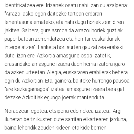
identifikatzea ere. Irizarrek osatu nahi izan du azalpena:
"Arrazoi asko egon daitezke tartean erdarari
lehentasuna emateko, eta nahi dugu horiek zein diren
jakitea. Gainera, gure asmoa da arrazoi horiek guztiak
paper batean zerrendatzea eta herritar euskaldunak
interpelatzea". Lanketa hori aurten gauzatzea erabaki
dute; izan ere, Azkoitia arnasgune osoa izatetik,
erasandako arnasgune izaera duen herria izatera igaro
da azken urteetan. Alegia, euskararen erabilerak behera
egin du Azkoitian. Eta, gainera, baliteke hurrengo pausoa
"are kezkagarriagoa" izatea: arnasgune izaera bera gal
dezake Azkoitiak egungo joerak mantenduta.
Noraezean egotea, etsipena edo nekea izatea... Argi-
ilunetan beltz ikusten dute sarritan elkartearen jarduna,
baina lehendik zeuden kideen eta kide berrien