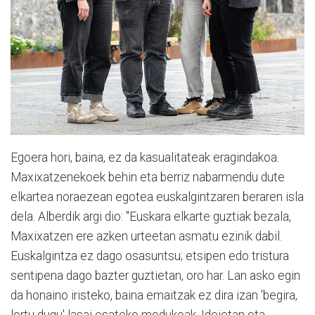
Egoera hori, baina, ez da kasualitateak eragindakoa.
Maxixatzenekoek behin eta berriz nabarmendu dute
elkartea noraezean egotea euskalgintzaren beraren isla
dela. Alberdik argi dio: "Euskara elkarte guztiak bezala,
Maxixatzen ere azken urteetan asmatu ezinik dabil.
Euskalgintza ez dago osasuntsu; etsipen edo tristura
sentipena dago bazter guztietan, oro har. Lan asko egin
da honaino iristeko, baina emaitzak ez dira izan 'begira,
lortu dugu' lasai esateko modukoak. Ideietan eta