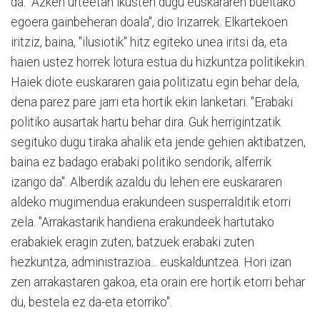
da. "Azken urteetan ikusten dugu euskararen bueltako
egoera gainbeheran doala", dio Irizarrek. Elkartekoen
iritziz, baina, "ilusiotik" hitz egiteko unea iritsi da, eta
haien ustez horrek lotura estua du hizkuntza politikekin.
Haiek diote euskararen gaia politizatu egin behar dela,
dena parez pare jarri eta hortik ekin lanketari. "Erabaki
politiko ausartak hartu behar dira. Guk herrigintzatik
segituko dugu tiraka ahalik eta jende gehien aktibatzen,
baina ez badago erabaki politiko sendorik, alferrik
izango da". Alberdik azaldu du lehen ere euskararen
aldeko mugimendua erakundeen susperralditik etorri
zela. "Arrakastarik handiena erakundeek hartutako
erabakiek eragin zuten; batzuek erabaki zuten
hezkuntza, administrazioa... euskalduntzea. Hori izan
zen arrakastaren gakoa, eta orain ere hortik etorri behar
du, bestela ez da-eta etorriko".