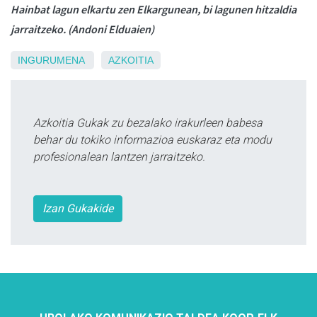
Hainbat lagun elkartu zen Elkargunean, bi lagunen hitzaldia
jarraitzeko. (Andoni Elduaien)
INGURUMENA
AZKOITIA
Azkoitia Gukak zu bezalako irakurleen babesa
behar du tokiko informazioa euskaraz eta modu
profesionalean lantzen jarraitzeko.
Izan Gukakide