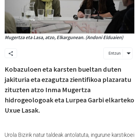
Mugertza eta Lasa, atzo, Elkargunean. (Andoni Elduaien)
Entzun
Kobazuloen eta karsten bueltan duten
jakituria eta ezagutza zientifikoa plazaratu
zituzten atzo Inma Mugertza
hidrogeologoak eta Lurpea Garbi elkarteko
Uxue Lasak.
Urola Bizirik natur taldeak antolatuta, ingurune karstikoei