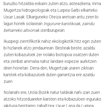
buruzko hitzaldia eskaini zuten atzo, asteazkena, Inma
Mugertza hidrogeologoak eta Lurpea Garbi elkarteko
Uxue Lasak. Elkarguneko Oteiza aretoan aritu ziren bi
lagun horiek solasean
Ingurune karstikoak, zaindu
beharreko altxorrak
izenburupean.
Ikuspegi zientifikotik nahiz ekologikotik hitz egin zuten
bi hizlariek atzo jendaurrean. Besteak beste, azaldu
zuten kobazuloek zer nolako biotopoa osatzen duten
eta zenbat animalia nahiz landare espezie aurkitzen
diren horietan. Dena den, Mugertzak uraren zikloan
karstek eta kobazuloek duten garrantzia ere azaldu
zuen.
Nolanahi ere, Urola Bizirik natur taldeak nahi izan zuen
atzoko hitzorduarekin karsten eta kobazuloen inguruko
jakituria herritarrei zabaltzea. Uxue Lasa da Lurpea