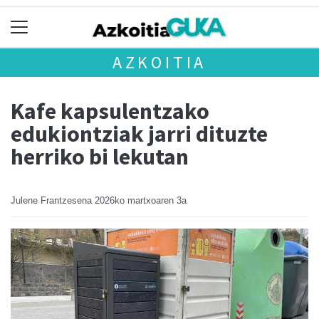
AZKOITIA
Kafe kapsulentzako
edukiontziak jarri dituzte
herriko bi lekutan
Julene Frantzesena
2026ko martxoaren 3a