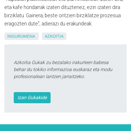
eta kafe hondarrak izaten dituztenez, ezin izaten dira
birziklatu. Gainera, beste ontzien birziklatze prozesua
eragozten dute", adierazi du erakundeak.
INGURUMENA
AZKOITIA
Azkoitia Gukak zu bezalako irakurleen babesa
behar du tokiko informazioa euskaraz eta modu
profesionalean lantzen jarraitzeko.
Izan Gukakide