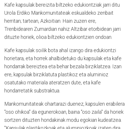
Kafe kapsulak bereizita biltzeko edukiontziak jarri ditu
Urola Erdiko Mankomunitateak eskualdeko zenbait
herritan; tartean, Azkoitian. Hain zuzen ere,
Trenbidearen Zumardian nahiz Altzibar etorbidean jarri
dituzte horiek, olioa biltzeko edukiontzien ondoan.
Kafe kapsulak soilik bota ahal izango dira edukiontzi
horietara, eta horrek ahalbidetuko du kapsulak eta kafe
hondarrak bereiztea eta behar bezala birziklatzea. Izan
ere, kapsulak birziklatuta plastikoz eta aluminioz
osatutako materiala ateratzen dute, eta kafe
hondarretatik substraktua.
Mankomunitateak ohartarazi duenez, kapsulen erabilera
"oso ohikoa" da egunerokoan, baina "oso zaila" da horiek
sortzen dituzten hondakinak modu egokian kudeatzea.
"Kapsulak plastikozkoak eta aluminiozkoak izaten dira,