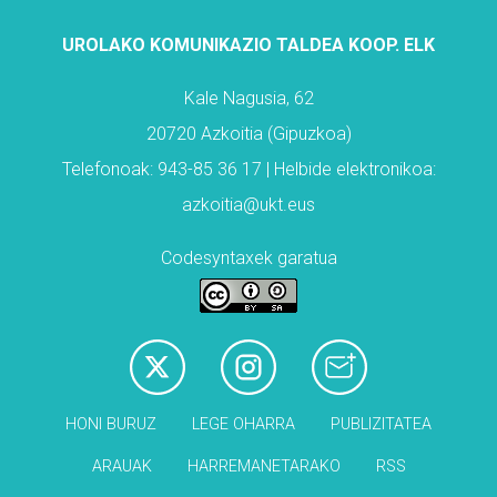
UROLAKO KOMUNIKAZIO TALDEA KOOP. ELK
Kale Nagusia, 62
20720 Azkoitia (Gipuzkoa)
Telefonoak: 943-85 36 17 | Helbide elektronikoa:
azkoitia@ukt.eus
Codesyntaxek garatua
HONI BURUZ
LEGE OHARRA
PUBLIZITATEA
ARAUAK
HARREMANETARAKO
RSS