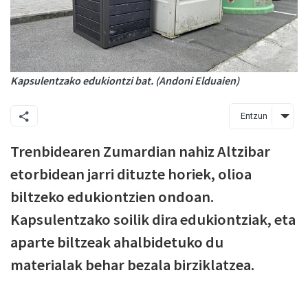
Kapsulentzako edukiontzi bat. (Andoni Elduaien)
Entzun
Trenbidearen Zumardian nahiz Altzibar
etorbidean jarri dituzte horiek, olioa
biltzeko edukiontzien ondoan.
Kapsulentzako soilik dira edukiontziak, eta
aparte biltzeak ahalbidetuko du
materialak behar bezala birziklatzea.