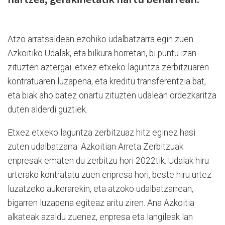
Atzo arratsaldean ezohiko udalbatzarra egin zuen
Azkoitiko Udalak, eta bilkura horretan, bi puntu izan
zituzten aztergai: etxez etxeko laguntza zerbitzuaren
kontratuaren luzapena, eta kreditu transferentzia bat,
eta biak aho batez onartu zituzten udalean ordezkaritza
duten alderdi guztiek.
Etxez etxeko laguntza zerbitzuaz hitz eginez hasi
zuten udalbatzarra. Azkoitian Arreta Zerbitzuak
enpresak ematen du zerbitzu hori 2022tik. Udalak hiru
urterako kontratatu zuen enpresa hori, beste hiru urtez
luzatzeko aukerarekin, eta atzoko udalbatzarrean,
bigarren luzapena egiteaz aritu ziren. Ana Azkoitia
alkateak azaldu zuenez, enpresa eta langileak lan