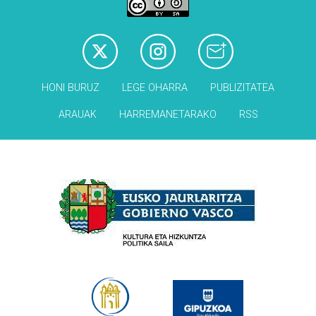
HONI BURUZ
LEGE OHARRA
PUBLIZITATEA
ARAUAK
HARREMANETARAKO
RSS
Babesleak