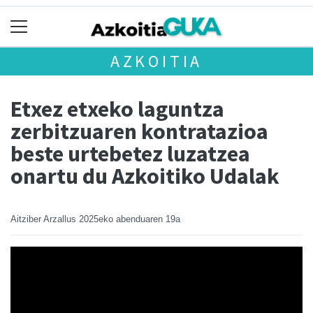
AZKOITIA
Etxez etxeko laguntza
zerbitzuaren kontratazioa
beste urtebetez luzatzea
onartu du Azkoitiko Udalak
Aitziber Arzallus
2025eko abenduaren 19a