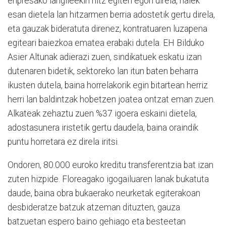
enpresako langileekin hitz egiten egon direla, haiek
esan dietela lan hitzarmen berria adostetik gertu direla,
eta gauzak bideratuta direnez, kontratuaren luzapena
egiteari baiezkoa ematea erabaki dutela. EH Bilduko
Asier Altunak adierazi zuen, sindikatuek eskatu izan
dutenaren bidetik, sektoreko lan itun baten beharra
ikusten dutela, baina horrelakorik egin bitartean herriz
herri lan baldintzak hobetzen joatea ontzat eman zuen.
Alkateak zehaztu zuen %37 igoera eskaini dietela,
adostasunera iristetik gertu daudela, baina oraindik
puntu horretara ez direla iritsi.
Ondoren, 80.000 euroko kreditu transferentzia bat izan
zuten hizpide. Floreagako igogailuaren lanak bukatuta
daude, baina obra bukaerako neurketak egiterakoan
desbideratze batzuk atzeman dituzten, gauza
batzuetan espero baino gehiago eta besteetan