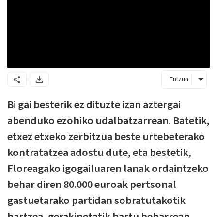
Entzun
Bi gai besterik ez dituzte izan aztergai
abenduko ezohiko udalbatzarrean. Batetik,
etxez etxeko zerbitzua beste urtebeterako
kontratatzea adostu dute, eta bestetik,
Floreagako igogailuaren lanak ordaintzeko
behar diren 80.000 euroak pertsonal
gastuetarako partidan sobratutakotik
hartzea, gerakinetatik hartu beharrean.