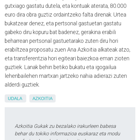
gutxiago gastatu dutela, eta kontuak aterata, 80.000
euro dira obra guztiz ordaintzeko falta direnak. Urtea
bukatzear denez, eta pertsonal gastuetan gastatu
gabeko diru kopuru bat badenez, gerakina erabili
beharrean pertsonal gastuetarako zuten diru hori
erabiltzea proposatu zuen Ana Azkoitia alkateak atzo,
eta transferentzia hori egiteari baiezkoa eman zioten
guztiek. Lanak behin betiko bukatu eta igogailua
lehenbailehen martxan jartzeko nahia adierazi zuten
alderdi guztiek.
UDALA
AZKOITIA
Azkoitia Gukak zu bezalako irakurleen babesa
behar du tokiko informazioa euskaraz eta modu