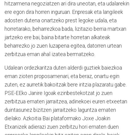
hitzarmena negoziatzen ari dira uneotan, eta udalarekin
ere egon dira horren inguruan. Enpresak eta langileek
adosten dutena onartzeko prest legoke udala, eta
horretarako, beharrezkoa bada, lizitazio berria martxan
jartzeko ere bai, baina bitarte horretan alkateak
beharrezko jo zuen luzapena egitea, datorren urtean
zerbitzua eman ahal izatea bermatzeko.
Udalean ordezkaritza duten alderdi guztiek baiezkoa
eman zioten proposamenari, eta beraz, onartu egin
zuten, ez aurretik bakoitzak bere iritzia plazaratu gabe.
PSE-EEko Janire Igoak ezinbestekotzat jo zuen
zerbitzua ematen jarraitzea, adinekoei euren etxeetan
duintasunez bizitzen jarraitzeko laguntza ematen
dielako. Azkoitia Bai plataformako Joxe Joakin
Etxanizek adierazi zuen zerbitzu hori ematen duen