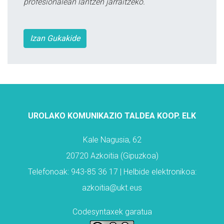
profesionalean lantzen jarraitzeko.
Izan Gukakide
UROLAKO KOMUNIKAZIO TALDEA KOOP. ELK
Kale Nagusia, 62
20720 Azkoitia (Gipuzkoa)
Telefonoak: 943-85 36 17 | Helbide elektronikoa:
azkoitia@ukt.eus
Codesyntaxek garatua