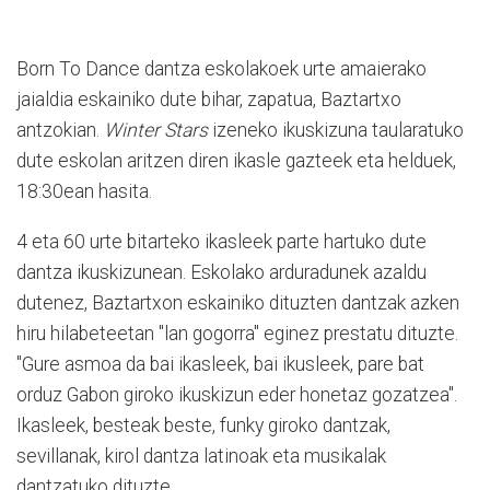
Born To Dance dantza eskolakoek urte amaierako
jaialdia eskainiko dute bihar, zapatua, Baztartxo
antzokian.
Winter Stars
izeneko ikuskizuna taularatuko
dute eskolan aritzen diren ikasle gazteek eta helduek,
18:30ean hasita.
4 eta 60 urte bitarteko ikasleek parte hartuko dute
dantza ikuskizunean. Eskolako arduradunek azaldu
dutenez, Baztartxon eskainiko dituzten dantzak azken
hiru hilabeteetan "lan gogorra" eginez prestatu dituzte.
"Gure asmoa da bai ikasleek, bai ikusleek, pare bat
orduz Gabon giroko ikuskizun eder honetaz gozatzea".
Ikasleek, besteak beste, funky giroko dantzak,
sevillanak, kirol dantza latinoak eta musikalak
dantzatuko dituzte.