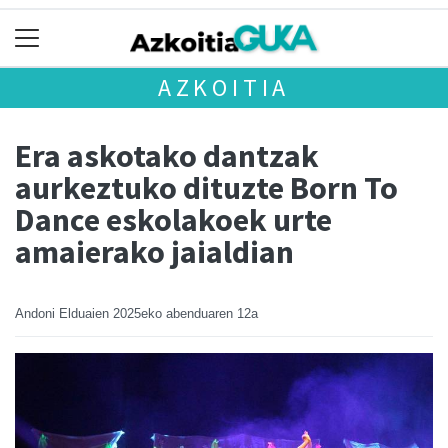
AZKOITIA
Era askotako dantzak
aurkeztuko dituzte Born To
Dance eskolakoek urte
amaierako jaialdian
Andoni Elduaien
2025eko abenduaren 12a