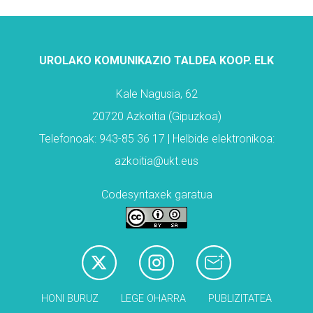
UROLAKO KOMUNIKAZIO TALDEA KOOP. ELK
Kale Nagusia, 62
20720 Azkoitia (Gipuzkoa)
Telefonoak: 943-85 36 17 | Helbide elektronikoa:
azkoitia@ukt.eus
Codesyntaxek garatua
HONI BURUZ
LEGE OHARRA
PUBLIZITATEA