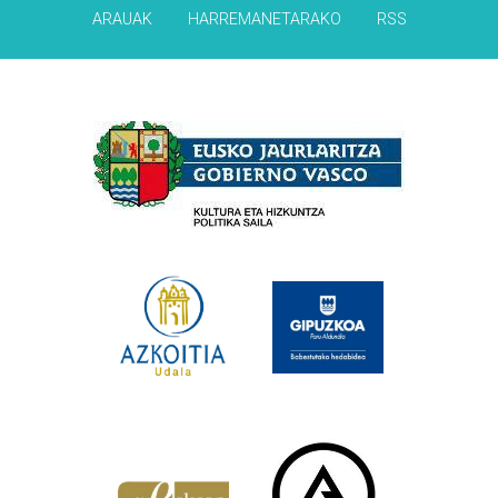
ARAUAK
HARREMANETARAKO
RSS
Babesleak