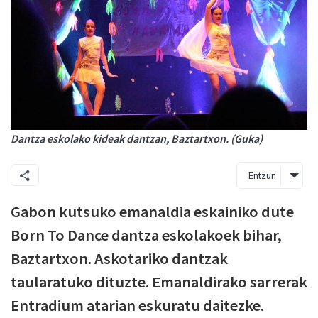
Dantza eskolako kideak dantzan, Baztartxon. (Guka)
Entzun
Gabon kutsuko emanaldia eskainiko dute
Born To Dance dantza eskolakoek bihar,
Baztartxon. Askotariko dantzak
taularatuko dituzte. Emanaldirako sarrerak
Entradium atarian eskuratu daitezke.