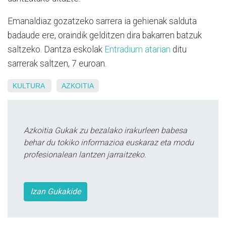
Emanaldiaz gozatzeko sarrera ia gehienak salduta
badaude ere, oraindik gelditzen dira bakarren batzuk
saltzeko. Dantza eskolak
Entradium atarian
ditu
sarrerak saltzen, 7 euroan.
KULTURA
AZKOITIA
Azkoitia Gukak zu bezalako irakurleen babesa
behar du tokiko informazioa euskaraz eta modu
profesionalean lantzen jarraitzeko.
Izan Gukakide