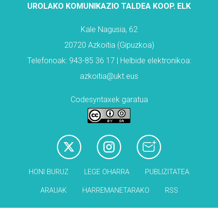
UROLAKO KOMUNIKAZIO TALDEA KOOP. ELK
Kale Nagusia, 62
20720 Azkoitia (Gipuzkoa)
Telefonoak: 943-85 36 17 | Helbide elektronikoa:
azkoitia@ukt.eus
Codesyntaxek garatua
HONI BURUZ
LEGE OHARRA
PUBLIZITATEA
ARAUAK
HARREMANETARAKO
RSS