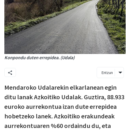
Konpondu duten errepidea. (Udala)
Entzun
Mendaroko Udalarekin elkarlanean egin
ditu lanak Azkoitiko Udalak. Guztira, 88.933
euroko aurrekontua izan dute errepidea
hobetzeko lanek. Azkoitiko erakundeak
aurrekontuaren %60 ordaindu du, eta