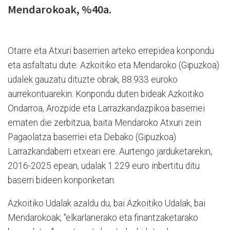
Mendarokoak, %40a.
Otarre eta Atxuri baserrien arteko errepidea konpondu
eta asfaltatu dute. Azkoitiko eta Mendaroko (Gipuzkoa)
udalek gauzatu dituzte obrak, 88.933 euroko
aurrekontuarekin. Konpondu duten bideak Azkoitiko
Ondarroa, Arozpide eta Larrazkandazpikoa baserriei
ematen die zerbitzua, baita Mendaroko Atxuri zein
Pagaolatza baserriei eta Debako (Gipuzkoa)
Larrazkandaberri etxeari ere. Aurtengo jarduketarekin,
2016-2025 epean, udalak 1.229 euro inbertitu ditu
baserri bideen konponketan.
Azkoitiko Udalak azaldu du, bai Azkoitiko Udalak, bai
Mendarokoak, "elkarlanerako eta finantzaketarako