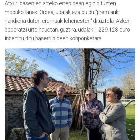
Atxuri baserrien arteko errepidean egin dituzten
moduko lanak. Ordea, udalak azaldu du "premiarik
handiena duten eremuak lehenesten" dituztela. Azken
bederatzi urte hauetan, guztira, udalak 1.229.123 euro
inbertitu ditu baserri bideen konponketara.