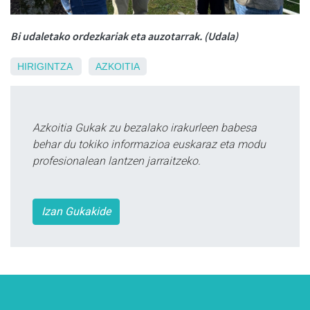
Bi udaletako ordezkariak eta auzotarrak. (Udala)
HIRIGINTZA
AZKOITIA
Azkoitia Gukak zu bezalako irakurleen babesa
behar du tokiko informazioa euskaraz eta modu
profesionalean lantzen jarraitzeko.
Izan Gukakide