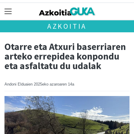
AZKOITIA
Otarre eta Atxuri baserriaren
arteko errepidea konpondu
eta asfaltatu du udalak
Andoni Elduaien
2025eko azaroaren 14a