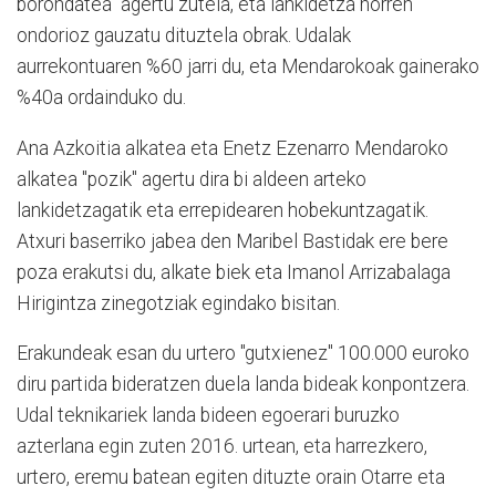
borondatea" agertu zutela, eta lankidetza horren
ondorioz gauzatu dituztela obrak. Udalak
aurrekontuaren %60 jarri du, eta Mendarokoak gainerako
%40a ordainduko du.
Ana Azkoitia alkatea eta Enetz Ezenarro Mendaroko
alkatea "pozik" agertu dira bi aldeen arteko
lankidetzagatik eta errepidearen hobekuntzagatik.
Atxuri baserriko jabea den Maribel Bastidak ere bere
poza erakutsi du, alkate biek eta Imanol Arrizabalaga
Hirigintza zinegotziak egindako bisitan.
Erakundeak esan du urtero "gutxienez" 100.000 euroko
diru partida bideratzen duela landa bideak konpontzera.
Udal teknikariek landa bideen egoerari buruzko
azterlana egin zuten 2016. urtean, eta harrezkero,
urtero, eremu batean egiten dituzte orain Otarre eta