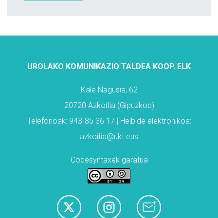
UROLAKO KOMUNIKAZIO TALDEA KOOP. ELK
Kale Nagusia, 62
20720 Azkoitia (Gipuzkoa)
Telefonoak: 943-85 36 17 | Helbide elektronikoa:
azkoitia@ukt.eus
Codesyntaxek garatua