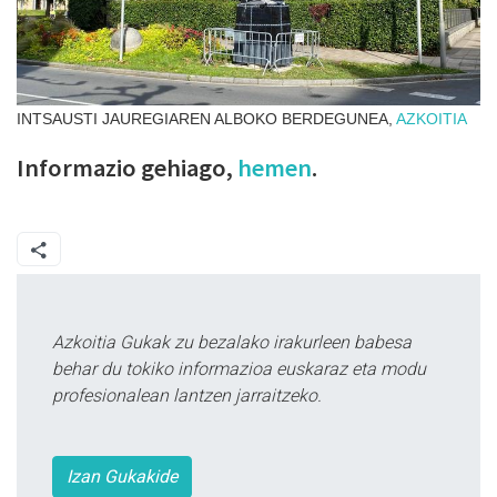
INTSAUSTI JAUREGIAREN ALBOKO BERDEGUNEA,
AZKOITIA
Informazio gehiago,
hemen
.
Azkoitia Gukak zu bezalako irakurleen babesa
behar du tokiko informazioa euskaraz eta modu
profesionalean lantzen jarraitzeko.
Izan Gukakide