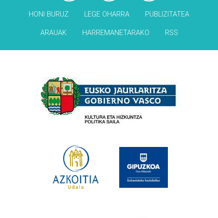
HONI BURUZ
LEGE OHARRA
PUBLIZITATEA
ARAUAK
HARREMANETARAKO
RSS
Babesleak