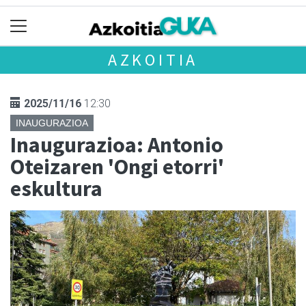
AZKOITIA
2025/11/16
12:30
INAUGURAZIOA
Inaugurazioa: Antonio
Oteizaren 'Ongi etorri'
eskultura