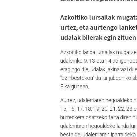
Azkoitiko lursailak muga
urtez, eta aurtengo lanket
udalak bilerak egin zituen
Azkoitiko landa lursailak mugatze
udalerriko 9, 13 eta 14 poligonoe
eragingo die, udalak jakinarazi d
"ezinbestekoa" da lur jabeen kolabo
Elkargunean.
Aurrez, udalerriaren hegoaldeko h
15, 16, 17, 18, 19, 20, 21, 22, 23
hurrenkera osatzeko falta diren h
udalerriaren hegoaldeko landa lu
bestalde, udalerriaren iparralde