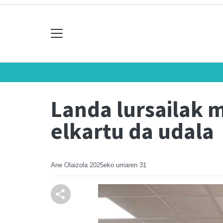
Landa lursailak m
elkartu da udala
Ane Olaizola
2025eko urriaren 31