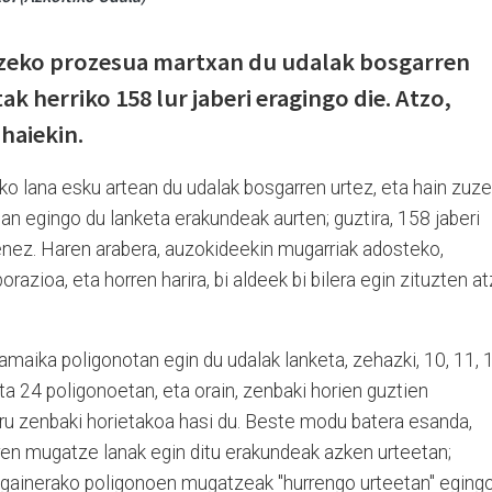
tzeko prozesua martxan du udalak bosgarren
ak herriko 158 lur jaberi eragingo die. Atzo,
 haiekin.
ko lana esku artean du udalak bosgarren urtez, eta hain zuze
tan egingo du lanketa erakundeak aurten; guztira, 158 jaberi
uenez. Haren arabera, auzokideekin mugarriak adosteko,
razioa, eta horren harira, bi aldeek bi bilera egin zituzten a
amaika poligonotan egin du udalak lanketa, zehazki, 10, 11, 
 eta 24 poligonoetan, eta orain, zenbaki horien guztien
iru zenbaki horietakoa hasi du. Beste modu batera esanda,
rren mugatze lanak egin ditu erakundeak azken urteetan;
ko gainerako poligonoen mugatzeak "hurrengo urteetan" eging