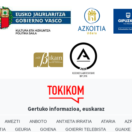
Babesleak
Gertuko informazioa, euskaraz
AMEZTI
ANBOTO
ANTXETA IRRATIA
ATARIA
AZP
TIA
GEURIA
GOIENA
GOIERRI TELEBISTA
GUAIXE