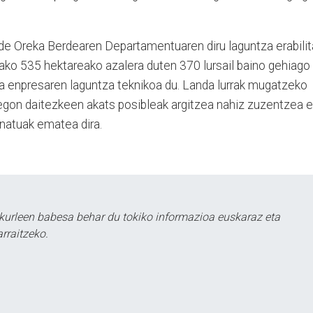
de Oreka Berdearen Departamentuaren diru laguntza erabilit
utako 535 hektareako azalera duten 370 lursail baino gehiago
 enpresaren laguntza teknikoa du. Landa lurrak mugatzeko
egon daitezkeen akats posibleak argitzea nahiz zuzentzea e
natuak ematea dira.
kurleen babesa behar du tokiko informazioa euskaraz eta
rraitzeko.