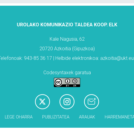
UROLAKO KOMUNIKAZIO TALDEA KOOP. ELK
Kale Nagusia, 62
20720 Azkoitia (Gipuzkoa)
Telefonoak: 943-85 36 17 | Helbide elektronikoa: azkoitia@ukt.eu
Codesyntaxek garatua
LEGE OHARRA
PUBLIZITATEA
ARAUAK
HARREMANET