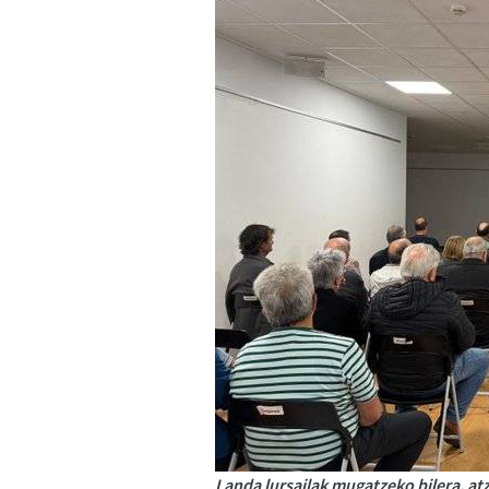
Landa lursailak mugatzeko bilera, atz