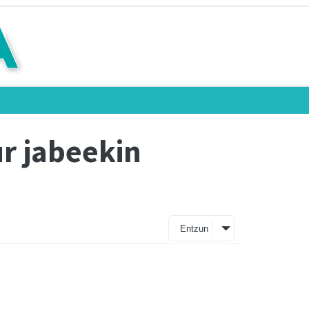
ur jabeekin
Entzun