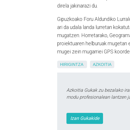
direla jakinarazi du.
Gipuzkoako Foru Aldundiko Lurral
ari da udala landa lurretan kokat
mugatzen. Horretarako, Geograma
proiektuaren helburuak mugetan 
mugei zein mugarriei GPS koorde
HIRIGINTZA
AZKOITIA
Azkoitia Gukak zu bezalako ira
modu profesionalean lantzen ja
Izan Gukakide