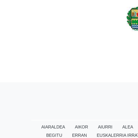
AIARALDEA
AIKOR
AIURRI
ALEA
BEGITU
ERRAN
EUSKALERRIA IRRA