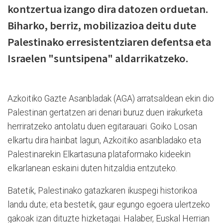
kontzertua izango dira datozen orduetan.
Biharko, berriz, mobilizazioa deitu dute
Palestinako erresistentziaren defentsa eta
Israelen "suntsipena" aldarrikatzeko.
Azkoitiko Gazte Asanbladak (AGA) arratsaldean ekin dio
Palestinan gertatzen ari denari buruz duen irakurketa
herriratzeko antolatu duen egitarauari. Goiko Losan
elkartu dira hainbat lagun, Azkoitiko asanbladako eta
Palestinarekin Elkartasuna plataformako kideekin
elkarlanean eskaini duten hitzaldia entzuteko.
Batetik, Palestinako gatazkaren ikuspegi historikoa
landu dute; eta bestetik, gaur egungo egoera ulertzeko
gakoak izan dituzte hizketagai. Halaber, Euskal Herrian