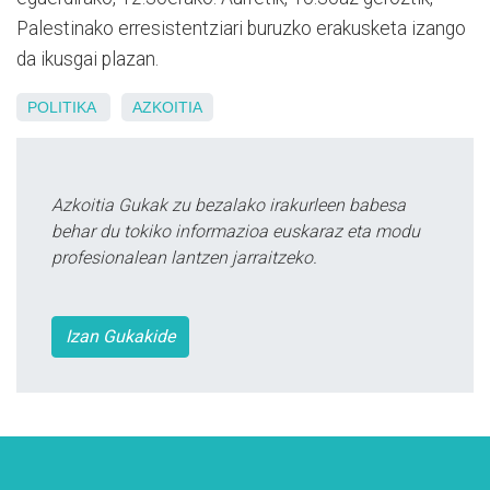
Palestinako erresistentziari buruzko erakusketa izango
da ikusgai plazan.
POLITIKA
AZKOITIA
Azkoitia Gukak zu bezalako irakurleen babesa
behar du tokiko informazioa euskaraz eta modu
profesionalean lantzen jarraitzeko.
Izan Gukakide