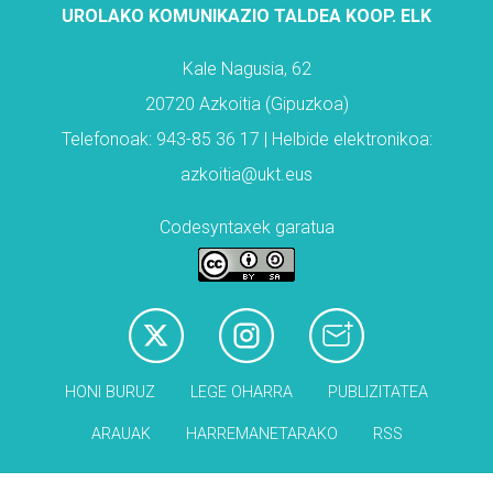
UROLAKO KOMUNIKAZIO TALDEA KOOP. ELK
Kale Nagusia, 62
20720 Azkoitia (Gipuzkoa)
Telefonoak: 943-85 36 17 | Helbide elektronikoa:
azkoitia@ukt.eus
Codesyntaxek garatua
HONI BURUZ
LEGE OHARRA
PUBLIZITATEA
ARAUAK
HARREMANETARAKO
RSS