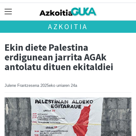
AZKOITIA
Ekin diete Palestina
erdigunean jarrita AGAk
antolatu dituen ekitaldiei
Julene Frantzesena
2025eko urriaren 24a