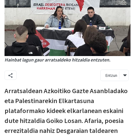
Hainbat lagun gaur arratsaldeko hitzaldia entzuten.
Entzun
Arratsaldean Azkoitiko Gazte Asanbladako
eta Palestinarekin Elkartasuna
plataformako kideek elkarlanean eskaini
dute hitzaldia Goiko Losan. Afaria, poesia
errezitaldia nahiz Desgaraian taldearen