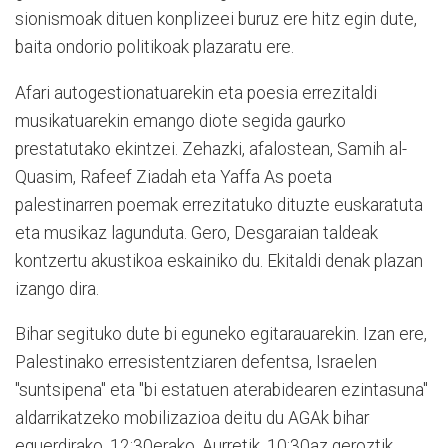
sionismoak dituen konplizeei buruz ere hitz egin dute,
baita ondorio politikoak plazaratu ere.
Afari autogestionatuarekin eta poesia errezitaldi
musikatuarekin emango diote segida gaurko
prestatutako ekintzei. Zehazki, afalostean, Samih al-
Quasim, Rafeef Ziadah eta Yaffa As poeta
palestinarren poemak errezitatuko dituzte euskaratuta
eta musikaz lagunduta. Gero, Desgaraian taldeak
kontzertu akustikoa eskainiko du. Ekitaldi denak plazan
izango dira.
Bihar segituko dute bi eguneko egitarauarekin. Izan ere,
Palestinako erresistentziaren defentsa, Israelen
"suntsipena" eta "bi estatuen aterabidearen ezintasuna"
aldarrikatzeko mobilizazioa deitu du AGAk bihar
eguerdirako, 12:30erako. Aurretik, 10:30az geroztik,