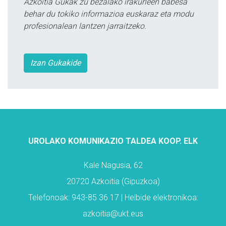
Azkoitia Gukak zu bezalako irakurleen babesa
behar du tokiko informazioa euskaraz eta modu
profesionalean lantzen jarraitzeko.
Izan Gukakide
UROLAKO KOMUNIKAZIO TALDEA KOOP. ELK
Kale Nagusia, 62
20720 Azkoitia (Gipuzkoa)
Telefonoak: 943-85 36 17 | Helbide elektronikoa:
azkoitia@ukt.eus