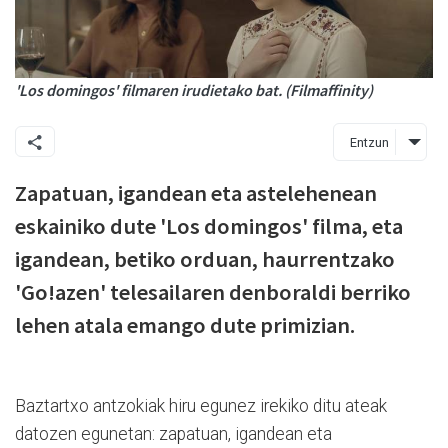
'Los domingos' filmaren irudietako bat. (Filmaffinity)
Entzun
Zapatuan, igandean eta astelehenean
eskainiko dute 'Los domingos' filma, eta
igandean, betiko orduan, haurrentzako
'Go!azen' telesailaren denboraldi berriko
lehen atala emango dute primizian.
Baztartxo antzokiak hiru egunez irekiko ditu ateak
datozen egunetan: zapatuan, igandean eta