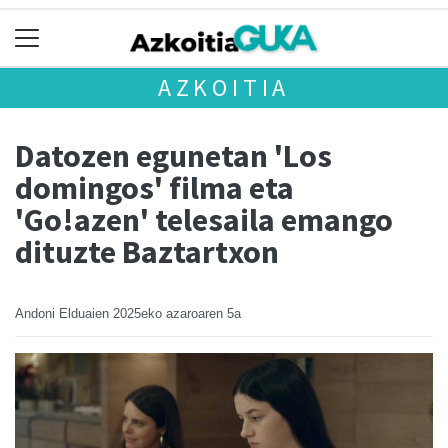
AZKOITIA
Datozen egunetan 'Los
domingos' filma eta
'Go!azen' telesaila emango
dituzte Baztartxon
Andoni Elduaien
2025eko azaroaren 5a