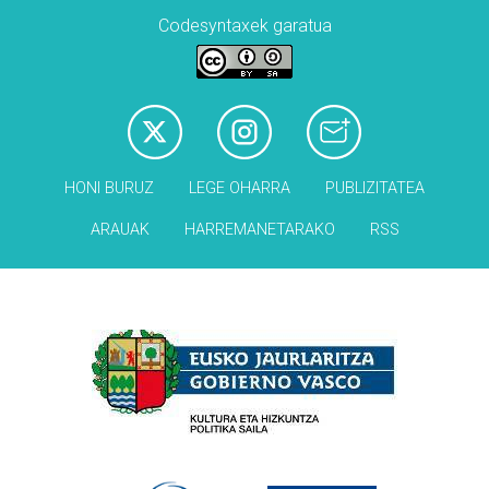
Codesyntaxek garatua
HONI BURUZ
LEGE OHARRA
PUBLIZITATEA
ARAUAK
HARREMANETARAKO
RSS
Babesleak