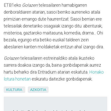
ETB1eko
Go!azen
telesailaren hamabigarren
denboraldiaren atarian, sasoi berriko aurreneko atala
primizian emango dute haurrentzat. Sasoi berrian ere
telesailak denetariko osagaiak izango ditu: abenturak,
misterioa, gaztaroko maitasuna, komedia, drama... Ohi
bezala, egungo eta betiko euskal taldeen zein
abeslarien kanten moldaketak entzun ahal izango dira.
Go!azen
telesailaren estreinaldiko atala ikusteko
sarrera doakoa izango da, baina gonbidapenak aurrez
hartu beharko dira Entradium atarian eskatuta.
Honako
lotura honetan
eskuratu daitezke gonbidapenak.
KULTURA
AZKOITIA