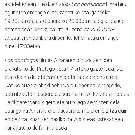
astelehenean. Helduentzako
Los domingos
filma hiru
egunetan emango dute, zapatuko eta igandeko
19:30ean eta asteleheneko 20:00etan, alegia. Igande
arratsaldean, berriz, haurrei zuzendutako
Go!azen
telesailaren denboraldi berriko lehen atala emango
dute, 17:00etan.
Los domingos
filmak Ainararen bizitza zein den
erakutsiko du. Protagonista 17 urteko gazte idealista
eta bikaina da, eta hark unibertsitateko zein karrera
ikasiko duen erabaki beharko du lehenbailehen; edo,
behintzat, hori espero du bere familiak. Ezustean, ordea,
Jainkoarengandik gero eta hurbilago sentitzen dela
esango du Ainarak, eta klausurako mojaren bizitza egin
edo ez hausnartzen hasiko da. Albisteak ustekabean
harrapatuko du familia osoa.