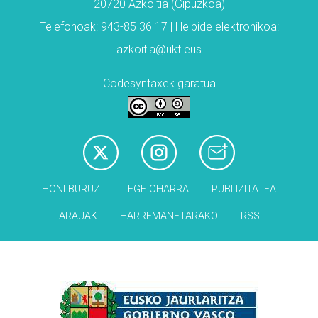
20720 Azkoitia (Gipuzkoa)
Telefonoak: 943-85 36 17 | Helbide elektronikoa:
azkoitia@ukt.eus
Codesyntaxek garatua
HONI BURUZ
LEGE OHARRA
PUBLIZITATEA
ARAUAK
HARREMANETARAKO
RSS
Babesleak