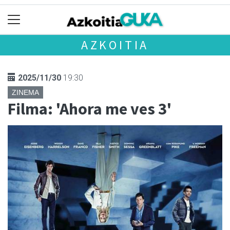
AZKOITIA
2025/11/30
19:30
ZINEMA
Filma: 'Ahora me ves 3'