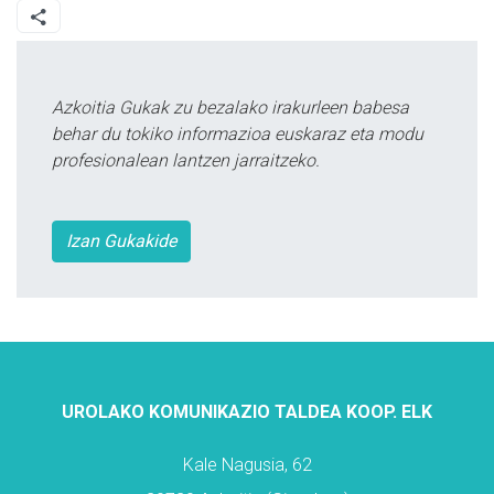
Azkoitia Gukak zu bezalako irakurleen babesa
behar du tokiko informazioa euskaraz eta modu
profesionalean lantzen jarraitzeko.
Izan Gukakide
UROLAKO KOMUNIKAZIO TALDEA KOOP. ELK
Kale Nagusia, 62