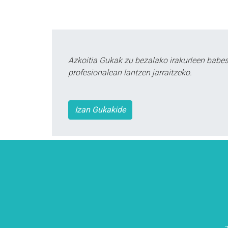
Azkoitia Gukak zu bezalako irakurleen babe
profesionalean lantzen jarraitzeko.
Izan Gukakide