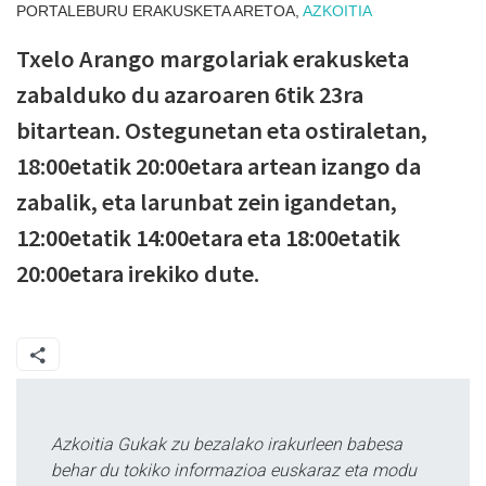
PORTALEBURU ERAKUSKETA ARETOA,
AZKOITIA
Txelo Arango margolariak erakusketa
zabalduko du azaroaren 6tik 23ra
bitartean. Ostegunetan eta ostiraletan,
18:00etatik 20:00etara artean izango da
zabalik, eta larunbat zein igandetan,
12:00etatik 14:00etara eta 18:00etatik
20:00etara irekiko dute.
Azkoitia Gukak zu bezalako irakurleen babesa
behar du tokiko informazioa euskaraz eta modu