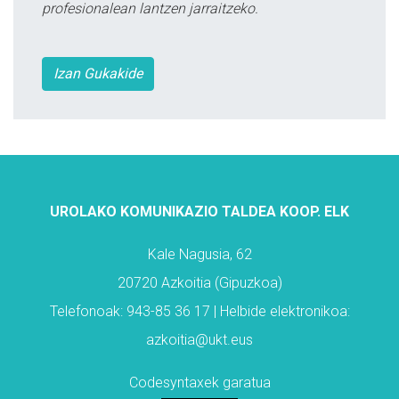
profesionalean lantzen jarraitzeko.
Izan Gukakide
UROLAKO KOMUNIKAZIO TALDEA KOOP. ELK
Kale Nagusia, 62
20720 Azkoitia (Gipuzkoa)
Telefonoak: 943-85 36 17 | Helbide elektronikoa:
azkoitia@ukt.eus
Codesyntaxek garatua