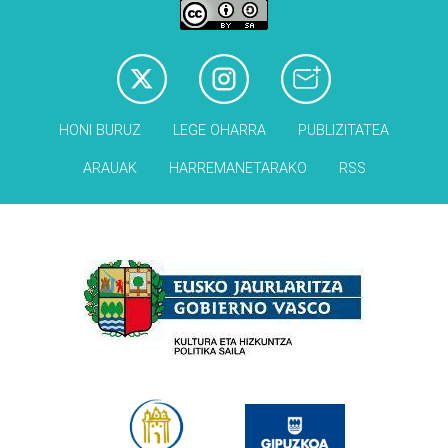
HONI BURUZ
LEGE OHARRA
PUBLIZITATEA
ARAUAK
HARREMANETARAKO
RSS
Babesleak