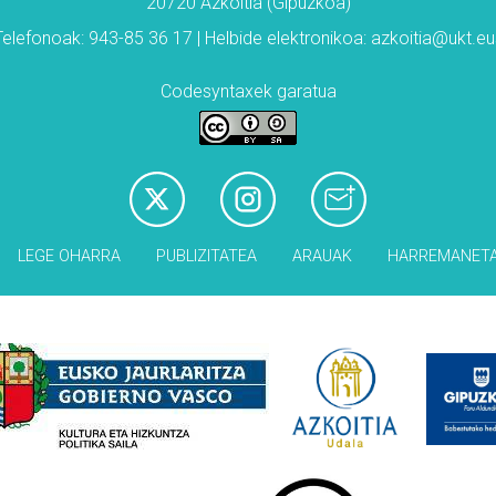
20720 Azkoitia (Gipuzkoa)
Telefonoak: 943-85 36 17 | Helbide elektronikoa: azkoitia@ukt.eu
Codesyntaxek garatua
LEGE OHARRA
PUBLIZITATEA
ARAUAK
HARREMANET
Babesleak