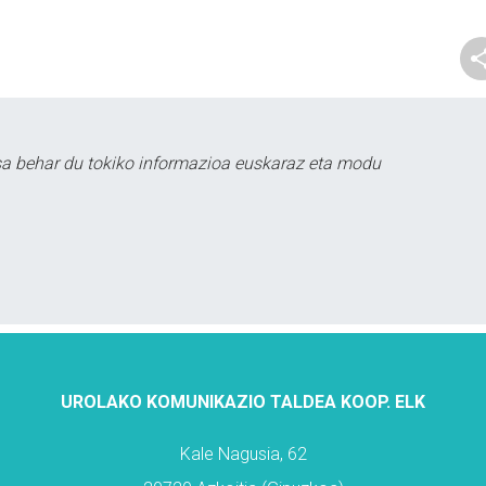
sa behar du tokiko informazioa euskaraz eta modu
UROLAKO KOMUNIKAZIO TALDEA KOOP. ELK
Kale Nagusia, 62