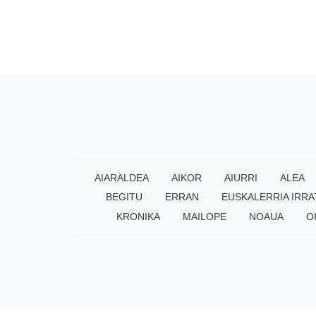
AIARALDEA
AIKOR
AIURRI
ALEA
BEGITU
ERRAN
EUSKALERRIA IRRA
KRONIKA
MAILOPE
NOAUA
O