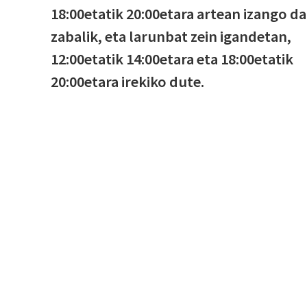
18:00etatik 20:00etara artean izango da
zabalik, eta larunbat zein igandetan,
12:00etatik 14:00etara eta 18:00etatik
20:00etara irekiko dute.