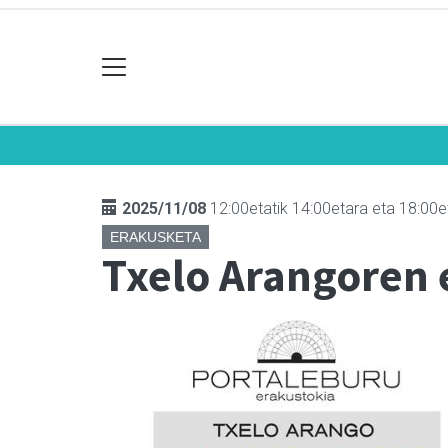
2025/11/08
12:00etatik 14:00etara eta 18:00e
ERAKUSKETA
Txelo Arangoren 