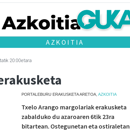
AZKOITIA
tatik 20:00etara
erakusketa
PORTALEBURU ERAKUSKETA ARETOA,
AZKOITIA
Txelo Arango margolariak erakusketa
zabalduko du azaroaren 6tik 23ra
bitartean. Ostegunetan eta ostiraletan