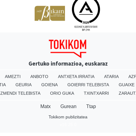
Gertuko informazioa, euskaraz
AMEZTI
ANBOTO
ANTXETA IRRATIA
ATARIA
AZP
TIA
GEURIA
GOIENA
GOIERRI TELEBISTA
GUAIXE
IZMENDI TELEBISTA
ORIO GUKA
TXINTXARRI
ZARAUT
Matx
Gurean
Ttap
Tokikom publizitatea
v16.25.0