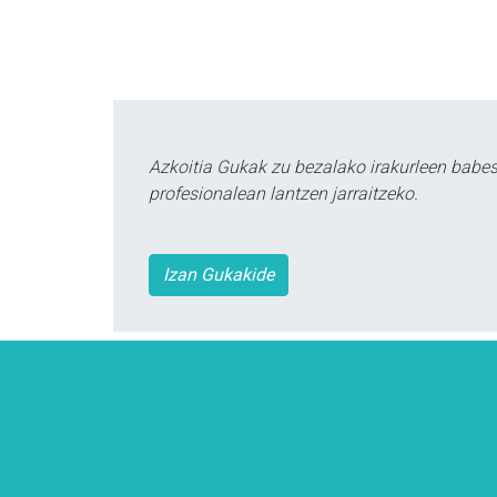
Azkoitia Gukak zu bezalako irakurleen babe
profesionalean lantzen jarraitzeko.
Izan Gukakide