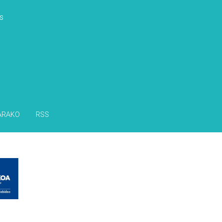
s
ARAKO
RSS