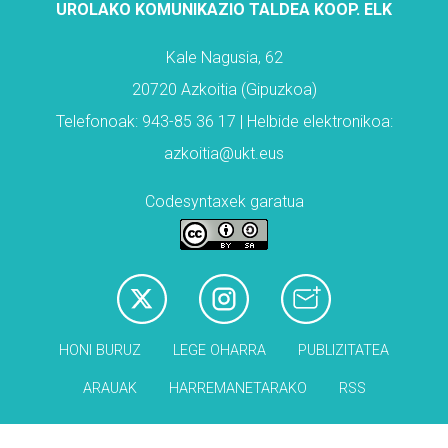
UROLAKO KOMUNIKAZIO TALDEA KOOP. ELK
Kale Nagusia, 62
20720 Azkoitia (Gipuzkoa)
Telefonoak: 943-85 36 17 | Helbide elektronikoa:
azkoitia@ukt.eus
Codesyntaxek garatua
HONI BURUZ
LEGE OHARRA
PUBLIZITATEA
ARAUAK
HARREMANETARAKO
RSS