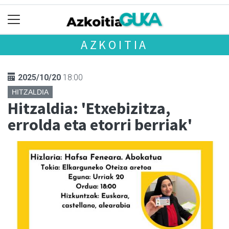
AZKOITIA
2025/10/20
18:00
HITZALDIA
Hitzaldia: 'Etxebizitza,
errolda eta etorri berriak'