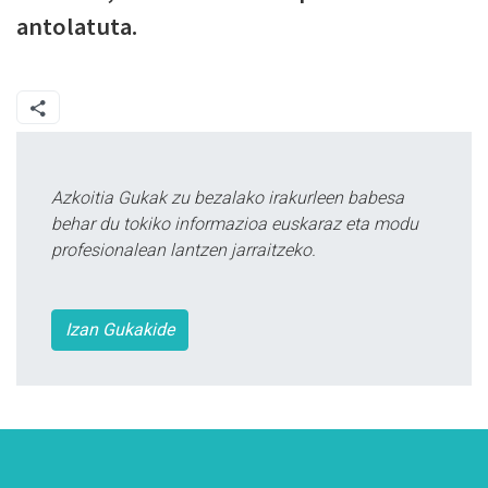
antolatuta.
Azkoitia Gukak zu bezalako irakurleen babesa
behar du tokiko informazioa euskaraz eta modu
profesionalean lantzen jarraitzeko.
Izan Gukakide