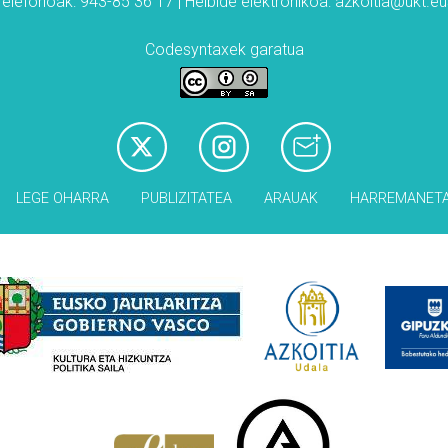
Telefonoak: 943-85 36 17 | Helbide elektronikoa: azkoitia@ukt.eu
Codesyntaxek garatua
LEGE OHARRA
PUBLIZITATEA
ARAUAK
HARREMANET
Babesleak