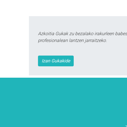
Azkoitia Gukak zu bezalako irakurleen babe
profesionalean lantzen jarraitzeko.
Izan Gukakide