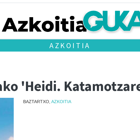
AZKOITIA
ako 'Heidi. Katamotzar
BAZTARTXO,
AZKOITIA