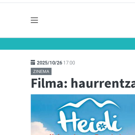
2025/10/26
17:00
ZINEMA
Filma: haurrentz