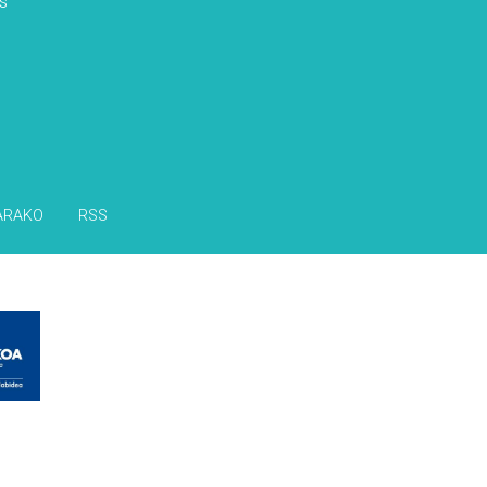
s
ARAKO
RSS