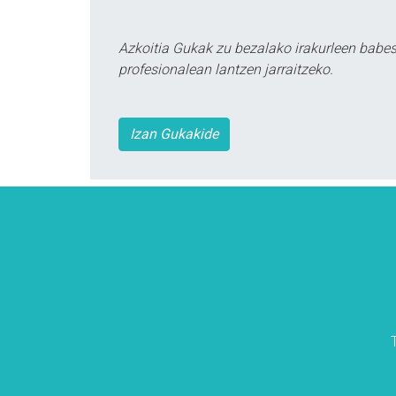
Azkoitia Gukak zu bezalako irakurleen babe
profesionalean lantzen jarraitzeko.
Izan Gukakide