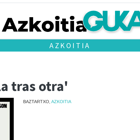
AZKOITIA
a tras otra'
BAZTARTXO,
AZKOITIA