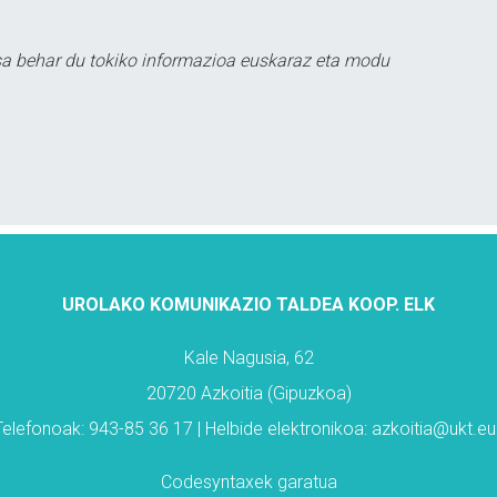
sa behar du tokiko informazioa euskaraz eta modu
UROLAKO KOMUNIKAZIO TALDEA KOOP. ELK
Kale Nagusia, 62
20720 Azkoitia (Gipuzkoa)
Telefonoak: 943-85 36 17 | Helbide elektronikoa: azkoitia@ukt.eu
Codesyntaxek garatua