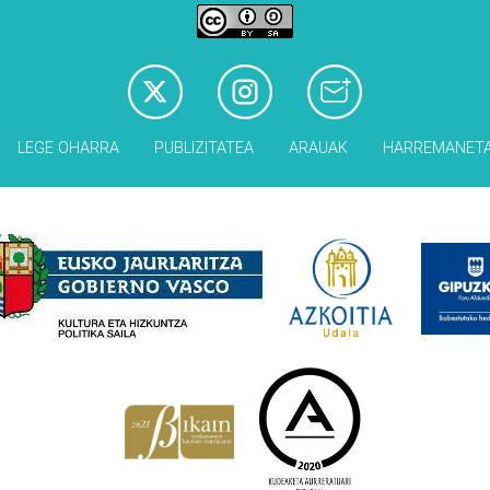
LEGE OHARRA
PUBLIZITATEA
ARAUAK
HARREMANET
Babesleak