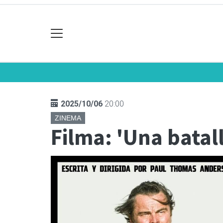
2025/10/06
20:00
ZINEMA
Filma: 'Una batall