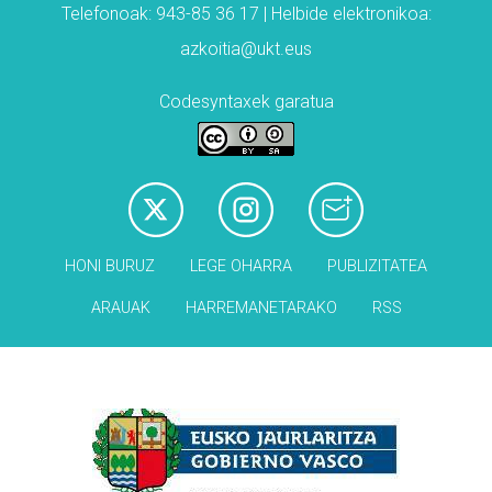
Telefonoak: 943-85 36 17 | Helbide elektronikoa:
azkoitia@ukt.eus
Codesyntaxek garatua
HONI BURUZ
LEGE OHARRA
PUBLIZITATEA
ARAUAK
HARREMANETARAKO
RSS
Babesleak