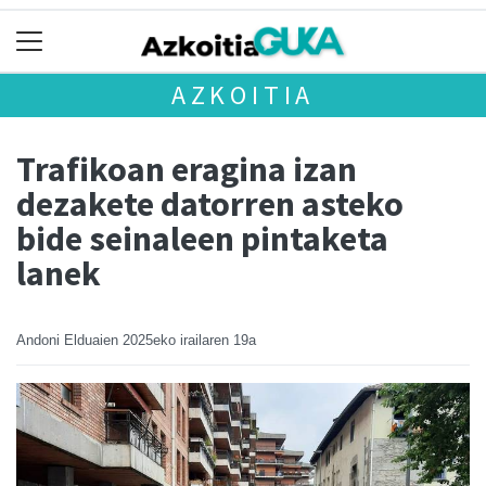
AZKOITIA
Trafikoan eragina izan
dezakete datorren asteko
bide seinaleen pintaketa
lanek
Andoni Elduaien
2025eko irailaren 19a