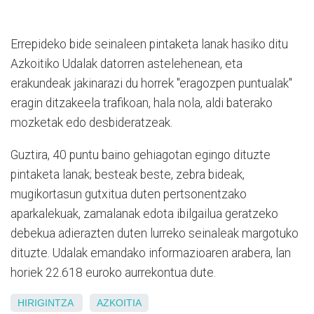
Errepideko bide seinaleen pintaketa lanak hasiko ditu
Azkoitiko Udalak datorren astelehenean, eta
erakundeak jakinarazi du horrek "eragozpen puntualak"
eragin ditzakeela trafikoan, hala nola, aldi baterako
mozketak edo desbideratzeak.
Guztira, 40 puntu baino gehiagotan egingo dituzte
pintaketa lanak; besteak beste, zebra bideak,
mugikortasun gutxitua duten pertsonentzako
aparkalekuak, zamalanak edota ibilgailua geratzeko
debekua adierazten duten lurreko seinaleak margotuko
dituzte. Udalak emandako informazioaren arabera, lan
horiek 22.618 euroko aurrekontua dute.
HIRIGINTZA
AZKOITIA