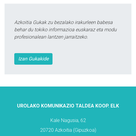
Azkoitia Gukak zu bezalako irakurleen babesa
behar du tokiko informazioa euskaraz eta modu
profesionalean lantzen jarraitzeko.
Izan Gukakide
UROLAKO KOMUNIKAZIO TALDEA KOOP. ELK
Kale Nagusia, 62
20720 Azkoitia (Gipuzkoa)