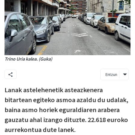
Trino Uria kalea. (Guka)
Entzun
Lanak astelehenetik asteazkenera
bitartean egiteko asmoa azaldu du udalak,
baina asmo horiek eguraldiaren arabera
gauzatu ahal izango dituzte. 22.618 euroko
aurrekontua dute lanek.