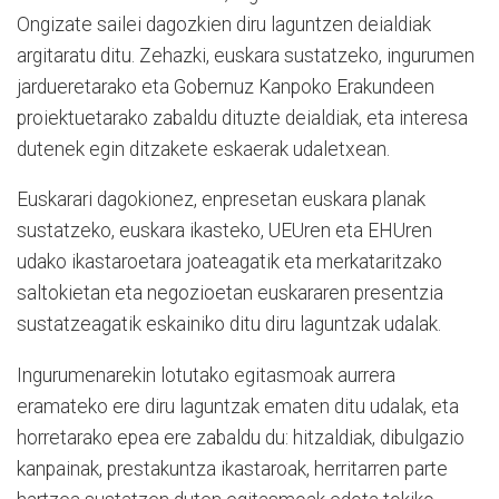
Ongizate sailei dagozkien diru laguntzen deialdiak
argitaratu ditu. Zehazki, euskara sustatzeko, ingurumen
jardueretarako eta Gobernuz Kanpoko Erakundeen
proiektuetarako zabaldu dituzte deialdiak, eta interesa
dutenek egin ditzakete eskaerak udaletxean.
Euskarari dagokionez, enpresetan euskara planak
sustatzeko, euskara ikasteko, UEUren eta EHUren
udako ikastaroetara joateagatik eta merkataritzako
saltokietan eta negozioetan euskararen presentzia
sustatzeagatik eskainiko ditu diru laguntzak udalak.
Ingurumenarekin lotutako egitasmoak aurrera
eramateko ere diru laguntzak ematen ditu udalak, eta
horretarako epea ere zabaldu du: hitzaldiak, dibulgazio
kanpainak, prestakuntza ikastaroak, herritarren parte