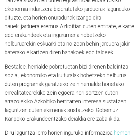
hartzea sustatzen duten egitasmoak edota tokiko
ekonomia indartzera bideratutako jarduerak lagunduko
dituzte, eta horien onuradunak izango dira
hauek: jarduera eremua Azkoitian duten entitate, elkarte
edo erakundeek eta ingurumena hobetzeko
helburuarekin eskuarki eta noizean behin jarduera jakin
baterako elkartzen diren banakoek edo taldeek.
Bestalde, herrialde pobretuetan bizi direnen baldintza
sozial, ekonomiko eta kulturalak hobetzeko helburua
duten programak garatzeko zein herrialde horietako
errealitatearekiko zein egoera hori sortzen duten
arrazoiekiko Azkoitiko herritarren interesa sustatzen
laguntzen duten ekimenak sustatzeko, Gobernuz
Kanpoko Erakundeentzako deialdia ere zabalik da.
Diru laguntza lerro horien inguruko informazioa
hemen