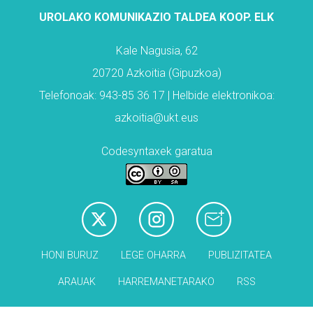
UROLAKO KOMUNIKAZIO TALDEA KOOP. ELK
Kale Nagusia, 62
20720 Azkoitia (Gipuzkoa)
Telefonoak: 943-85 36 17 | Helbide elektronikoa:
azkoitia@ukt.eus
Codesyntaxek garatua
HONI BURUZ
LEGE OHARRA
PUBLIZITATEA
ARAUAK
HARREMANETARAKO
RSS