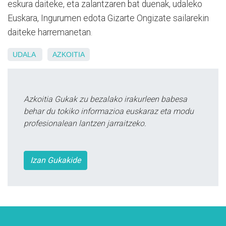
eskura daiteke, eta zalantzaren bat duenak, udaleko
Euskara, Ingurumen edota Gizarte Ongizate sailarekin
daiteke harremanetan.
UDALA
AZKOITIA
Azkoitia Gukak zu bezalako irakurleen babesa
behar du tokiko informazioa euskaraz eta modu
profesionalean lantzen jarraitzeko.
Izan Gukakide