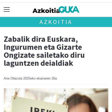
AZKOITIA
Zabalik dira Euskara,
Ingurumen eta Gizarte
Ongizate sailetako diru
laguntzen deialdiak
Ane Olaizola
2025eko ekainaren 26a