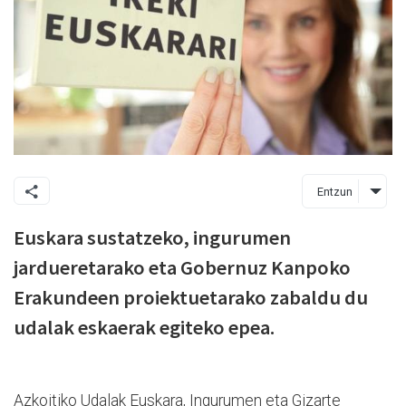
Entzun
Euskara sustatzeko, ingurumen
jardueretarako eta Gobernuz Kanpoko
Erakundeen proiektuetarako zabaldu du
udalak eskaerak egiteko epea.
Azkoitiko Udalak Euskara, Ingurumen eta Gizarte