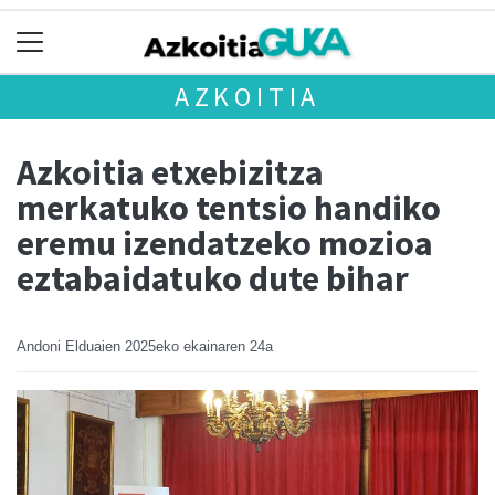
AZKOITIA
Azkoitia etxebizitza
merkatuko tentsio handiko
eremu izendatzeko mozioa
eztabaidatuko dute bihar
Andoni Elduaien
2025eko ekainaren 24a