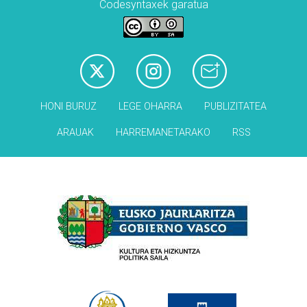
Codesyntaxek garatua
HONI BURUZ
LEGE OHARRA
PUBLIZITATEA
ARAUAK
HARREMANETARAKO
RSS
Babesleak