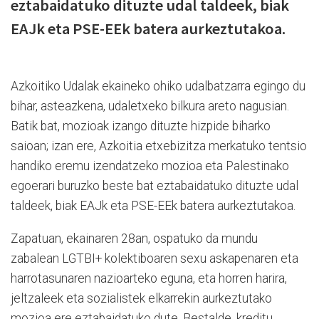
eztabaidatuko dituzte udal taldeek, biak
EAJk eta PSE-EEk batera aurkeztutakoa.
Azkoitiko Udalak ekaineko ohiko udalbatzarra egingo du
bihar, asteazkena, udaletxeko bilkura areto nagusian.
Batik bat, mozioak izango dituzte hizpide biharko
saioan; izan ere, Azkoitia etxebizitza merkatuko tentsio
handiko eremu izendatzeko mozioa eta Palestinako
egoerari buruzko beste bat eztabaidatuko dituzte udal
taldeek, biak EAJk eta PSE-EEk batera aurkeztutakoa.
Zapatuan, ekainaren 28an, ospatuko da mundu
zabalean LGTBI+ kolektiboaren sexu askapenaren eta
harrotasunaren nazioarteko eguna, eta horren harira,
jeltzaleek eta sozialistek elkarrekin aurkeztutako
mozioa ere eztabaidatuko dute. Bestalde, kreditu