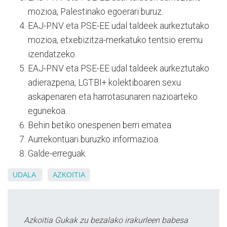
mozioa, Palestinako egoerari buruz.
EAJ-PNV eta PSE-EE udal taldeek aurkeztutako
mozioa, etxebizitza-merkatuko tentsio eremu
izendatzeko.
EAJ-PNV eta PSE-EE udal taldeek aurkeztutako
adierazpena, LGTBI+ kolektiboaren sexu
askapenaren eta harrotasunaren nazioarteko
egunekoa.
Behin betiko onespenen berri ematea.
Aurrekontuari buruzko informazioa.
Galde-erreguak.
UDALA
AZKOITIA
Azkoitia Gukak zu bezalako irakurleen babesa