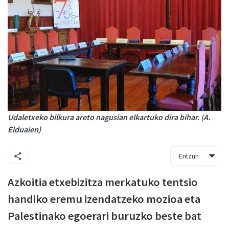
Udaletxeko bilkura areto nagusian elkartuko dira bihar. (A.
Elduaien)
Entzun
Azkoitia etxebizitza merkatuko tentsio
handiko eremu izendatzeko mozioa eta
Palestinako egoerari buruzko beste bat