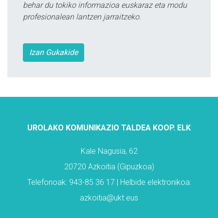
behar du tokiko informazioa euskaraz eta modu
profesionalean lantzen jarraitzeko.
Izan Gukakide
UROLAKO KOMUNIKAZIO TALDEA KOOP. ELK
Kale Nagusia, 62
20720 Azkoitia (Gipuzkoa)
Telefonoak: 943-85 36 17 | Helbide elektronikoa:
azkoitia@ukt.eus