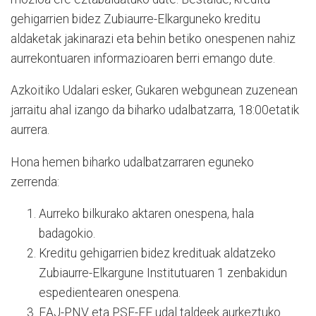
gehigarrien bidez Zubiaurre-Elkarguneko kreditu
aldaketak jakinarazi eta behin betiko onespenen nahiz
aurrekontuaren informazioaren berri emango dute.
Azkoitiko Udalari esker, Gukaren webgunean zuzenean
jarraitu ahal izango da biharko udalbatzarra, 18:00etatik
aurrera.
Hona hemen biharko udalbatzarraren eguneko
zerrenda:
Aurreko bilkurako aktaren onespena, hala
badagokio.
Kreditu gehigarrien bidez kredituak aldatzeko
Zubiaurre-Elkargune Institutuaren 1 zenbakidun
espedientearen onespena.
EAJ-PNV eta PSE-EE udal taldeek aurkeztuko