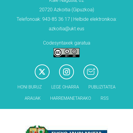
Kale Nagusia, 62
20720 Azkoitia (Gipuzkoa)
Telefonoak: 943-85 36 17 | Helbide elektronikoa:
azkoitia@ukt.eus
Codesyntaxek garatua
HONI BURUZ
LEGE OHARRA
PUBLIZITATEA
ARAUAK
HARREMANETARAKO
RSS
Babesleak