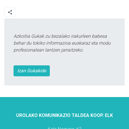
Azkoitia Gukak zu bezalako irakurleen babesa
behar du tokiko informazioa euskaraz eta modu
profesionalean lantzen jarraitzeko.
Izan Gukakide
UROLAKO KOMUNIKAZIO TALDEA KOOP. ELK