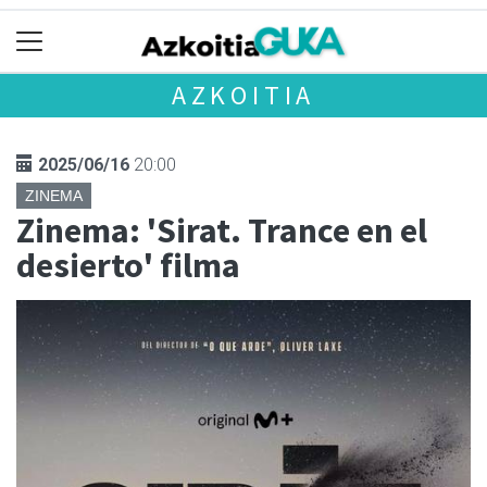
AZKOITIA
2025/06/16
20:00
ZINEMA
Zinema: 'Sirat. Trance en el
desierto' filma