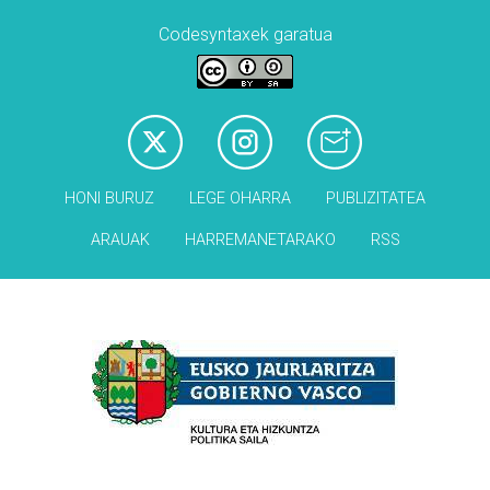
Codesyntaxek garatua
HONI BURUZ
LEGE OHARRA
PUBLIZITATEA
ARAUAK
HARREMANETARAKO
RSS
Babesleak