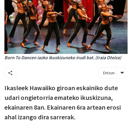
Born To Dancen iazko ikuskizuneko irudi bat. (Iraia Oteiza)
Entzun
Ikasleek Hawaiiko giroan eskainiko dute
udari ongietorria emateko ikuskizuna,
ekainaren 8an. Ekainaren 6ra artean erosi
ahal izango dira sarrerak.