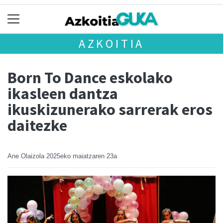
AZKOITIA
Born To Dance eskolako
ikasleen dantza
ikuskizunerako sarrerak eros
daitezke
Ane Olaizola
2025eko maiatzaren 23a