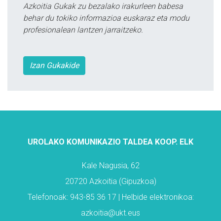
Azkoitia Gukak zu bezalako irakurleen babesa
behar du tokiko informazioa euskaraz eta modu
profesionalean lantzen jarraitzeko.
Izan Gukakide
UROLAKO KOMUNIKAZIO TALDEA KOOP. ELK
Kale Nagusia, 62
20720 Azkoitia (Gipuzkoa)
Telefonoak: 943-85 36 17 | Helbide elektronikoa:
azkoitia@ukt.eus