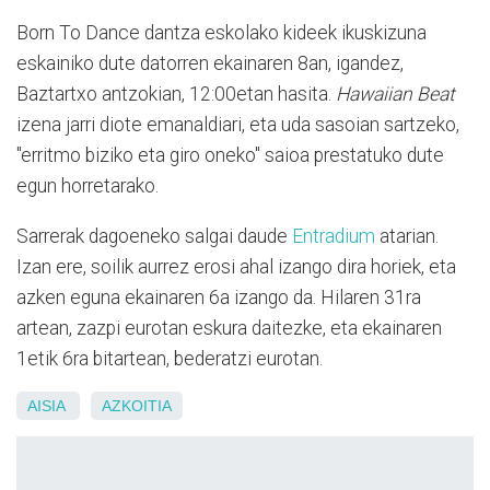
Born To Dance dantza eskolako kideek ikuskizuna
eskainiko dute datorren ekainaren 8an, igandez,
Baztartxo antzokian, 12:00etan hasita.
Hawaiian Beat
izena jarri diote emanaldiari, eta uda sasoian sartzeko,
"erritmo biziko eta giro oneko" saioa prestatuko dute
egun horretarako.
Sarrerak dagoeneko salgai daude
Entradium
atarian.
Izan ere, soilik aurrez erosi ahal izango dira horiek, eta
azken eguna ekainaren 6a izango da. Hilaren 31ra
artean, zazpi eurotan eskura daitezke, eta ekainaren
1etik 6ra bitartean, bederatzi eurotan.
AISIA
AZKOITIA