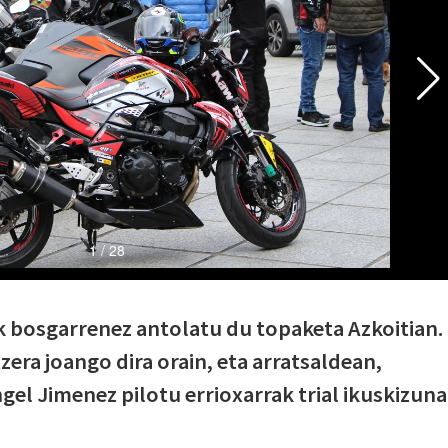
k bosgarrenez antolatu du topaketa Azkoitian.
era joango dira orain, eta arratsaldean,
ngel Jimenez pilotu errioxarrak trial ikuskizuna