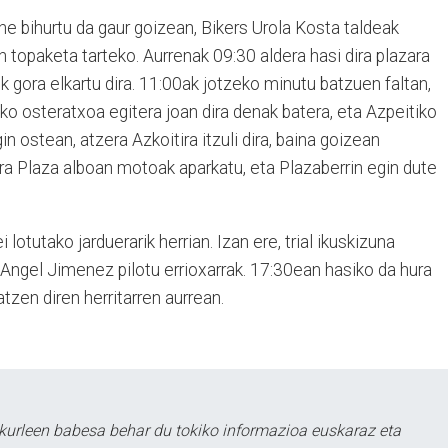
e bihurtu da gaur goizean, Bikers Urola Kosta taldeak
 topaketa tarteko. Aurrenak 09:30 aldera hasi dira plazara
k gora elkartu dira. 11:00ak jotzeko minutu batzuen faltan,
ko osteratxoa egitera joan dira denak batera, eta Azpeitiko
n ostean, atzera Azkoitira itzuli dira, baina goizean
ra Plaza alboan motoak aparkatu, eta Plazaberrin egin dute
lotutako jarduerarik herrian. Izan ere, trial ikuskizuna
 Angel Jimenez pilotu errioxarrak. 17:30ean hasiko da hura
tzen diren herritarren aurrean.
kurleen babesa behar du tokiko informazioa euskaraz eta