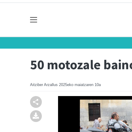
50 motozale bain
Aitziber Arzallus
2025eko maiatzaren 10a