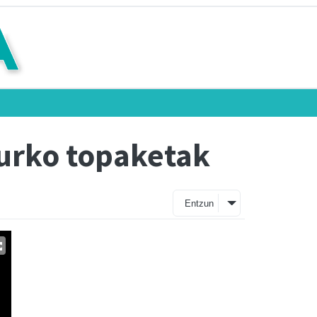
aurko topaketak
Entzun