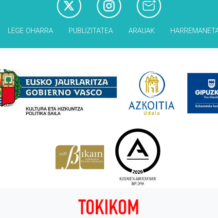
LEGE OHARRA
PUBLIZITATEA
ARAUAK
HARREMANET
Babesleak