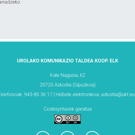
rraitzeko.
UROLAKO KOMUNIKAZIO TALDEA KOOP. ELK
Kale Nagusia, 62
20720 Azkoitia (Gipuzkoa)
Telefonoak: 943-85 36 17 | Helbide elektronikoa: azkoitia@ukt.eu
Codesyntaxek garatua