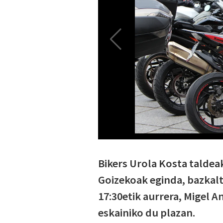
Bikers Urola Kosta taldea
Goizekoak eginda, bazkaltz
17:30etik aurrera, Migel A
eskainiko du plazan.