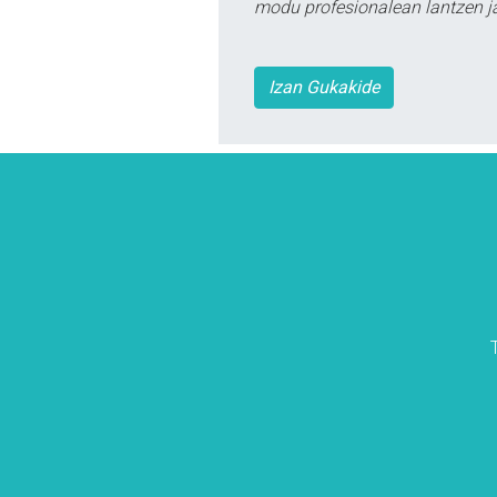
modu profesionalean lantzen ja
Izan Gukakide