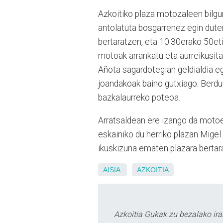
Azkoitiko plaza motozaleen bilgun
antolatuta bosgarrenez egin duten
bertaratzen, eta 10:30erako 50eti
motoak arrankatu eta aurreikusita
Añota sagardotegian geldialdia egi
joandakoak baino gutxiago. Berdu
bazkalaurreko poteoa.
Arratsaldean ere izango da motoei 
eskainiko du herriko plazan Migel
ikuskizuna ematen plazara bertara
AISIA
AZKOITIA
Azkoitia Gukak zu bezalako ira