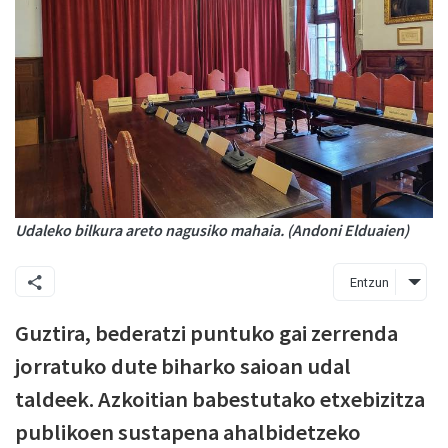
Udaleko bilkura areto nagusiko mahaia. (Andoni Elduaien)
Entzun
Guztira, bederatzi puntuko gai zerrenda
jorratuko dute biharko saioan udal
taldeek. Azkoitian babestutako etxebizitza
publikoen sustapena ahalbidetzeko