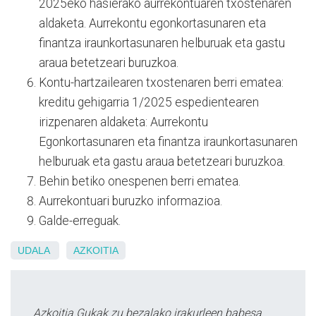
2025eko hasierako aurrekontuaren txostenaren
aldaketa. Aurrekontu egonkortasunaren eta
finantza iraunkortasunaren helburuak eta gastu
araua betetzeari buruzkoa.
Kontu-hartzailearen txostenaren berri ematea:
kreditu gehigarria 1/2025 espedientearen
irizpenaren aldaketa: Aurrekontu
Egonkortasunaren eta finantza iraunkortasunaren
helburuak eta gastu araua betetzeari buruzkoa.
Behin betiko onespenen berri ematea.
Aurrekontuari buruzko informazioa.
Galde-erreguak.
UDALA
AZKOITIA
Azkoitia Gukak zu bezalako irakurleen babesa