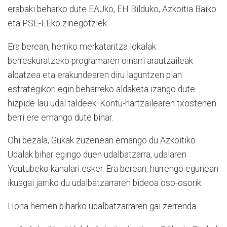
erabaki beharko dute EAJko, EH Bilduko, Azkoitia Baiko
eta PSE-EEko zinegotziek.
Era berean, herriko merkataritza lokalak
berreskuratzeko programaren oinarri arautzaileak
aldatzea eta erakundearen diru laguntzen plan
estrategikori egin beharreko aldaketa izango dute
hizpide lau udal taldeek. Kontu-hartzailearen txostenen
berri ere emango dute bihar.
Ohi bezala, Gukak zuzenean emango du Azkoitiko
Udalak bihar egingo duen udalbatzarra, udalaren
Youtubeko kanalari esker. Era berean, hurrengo egunean
ikusgai jarriko du udalbatzarraren bideoa oso-osorik.
Hona hemen biharko udalbatzarraren gai zerrenda: