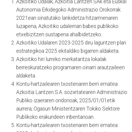
Azkoitiko Udalak, Azkoitia Lantzen SAk eta Euskal
Autonomia Erkidegoko Administrazio Orokorrak
2021ean sinatutako lankidetza hitzarmenaren
luzapena, Azkoitiko udalerrian babes publikoko
etxebizitzen sustapena ahalbidetzeko.
Azkoitiko Udalaren 2023-2025 diru laguntzen plan
estrategikoa 2025 ekitaldiko bigarren aldaketa.
Azkoitiko hiri lurreko merkataritza lokalak
berreskuratzeko programaren oinarri arautzaileen
aldaketa.
Kontu-hartzailearen txostenaren berri ematea:
Azkoitia Lantzen S.A. sozietatearen Administrazio
Publiko izaeraren ondorioak, 2025/01/01etik
aurrera, Ogasun Ministeritzaren Tokiko Sektore
Publikoko erakundeen inbentarioan.
Kontu-hartzailearen txostenaren berri ematea: