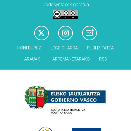
Codesyntaxek garatua
HONI BURUZ
LEGE OHARRA
PUBLIZITATEA
ARAUAK
HARREMANETARAKO
RSS
Babesleak