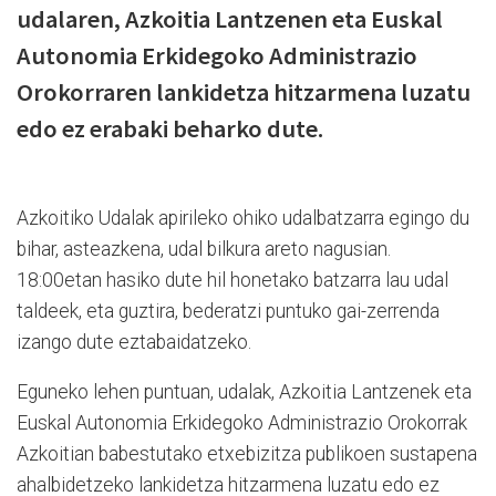
udalaren, Azkoitia Lantzenen eta Euskal
Autonomia Erkidegoko Administrazio
Orokorraren lankidetza hitzarmena luzatu
edo ez erabaki beharko dute.
Azkoitiko Udalak apirileko ohiko udalbatzarra egingo du
bihar, asteazkena, udal bilkura areto nagusian.
18:00etan hasiko dute hil honetako batzarra lau udal
taldeek, eta guztira, bederatzi puntuko gai-zerrenda
izango dute eztabaidatzeko.
Eguneko lehen puntuan, udalak, Azkoitia Lantzenek eta
Euskal Autonomia Erkidegoko Administrazio Orokorrak
Azkoitian babestutako etxebizitza publikoen sustapena
ahalbidetzeko lankidetza hitzarmena luzatu edo ez