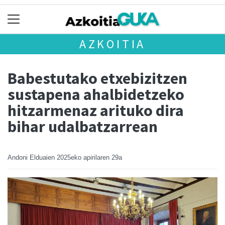
AZKOITIA
Babestutako etxebizitzen
sustapena ahalbidetzeko
hitzarmenaz arituko dira
bihar udalbatzarrean
Andoni Elduaien
2025eko apirilaren 29a