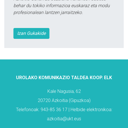
behar du tokiko informazioa euskaraz eta modu
profesionalean lantzen jarraitzeko.
Izan Gukakide
UROLAKO KOMUNIKAZIO TALDEA KOOP. ELK
Kale Nagusia, 62
20720 Azkoitia (Gipuzkoa)
Telefonoak: 943-85 36 17 | Helbide elektronikoa:
azkoitia@ukt.eus